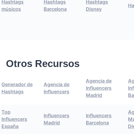
Hashtags
Hashtags
Hashtags
Ha
músicos
Barcelona
Disney
Otros Recursos
Agencia de
Ag
Generador de
Agencia de
Influencers
In
Hashtags
Influencers
Madrid
Ba
Top
Ag
Influencers
Influencers
Influencers
Ma
Madrid
Barcelona
España
Di