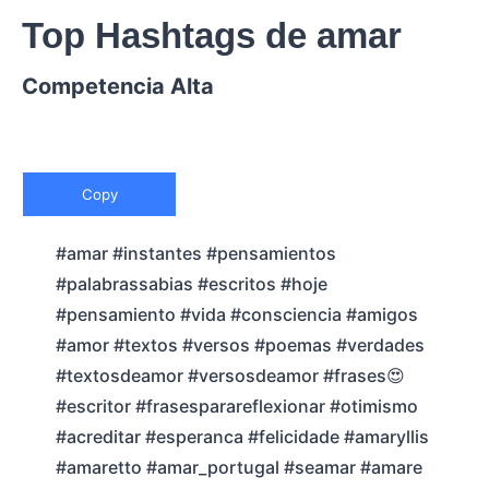
Top Hashtags de amar
Competencia Alta
Copy
#amar #instantes #pensamientos
#palabrassabias #escritos #hoje
#pensamiento #vida #consciencia #amigos
#amor #textos #versos #poemas #verdades
#textosdeamor #versosdeamor #frases😍
#escritor #frasesparareflexionar #otimismo
#acreditar #esperanca #felicidade #amaryllis
#amaretto #amar_portugal #seamar #amare