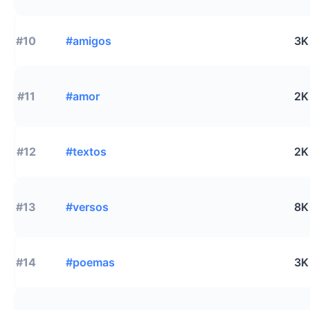
#10
#amigos
3K
#11
#amor
2K
#12
#textos
2K
#13
#versos
8K
#14
#poemas
3K