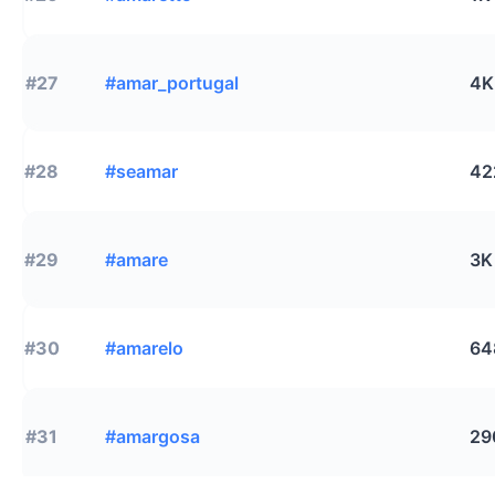
#27
#amar_portugal
4K
#28
#seamar
42
#29
#amare
3K
#30
#amarelo
64
#31
#amargosa
29