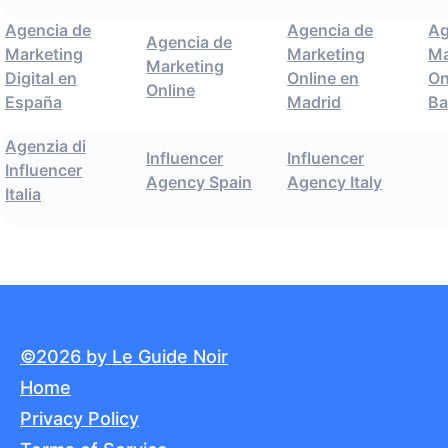
Agencia de
Agencia de
Ag
Agencia de
Marketing
Marketing
Ma
Marketing
Digital en
Online en
On
Online
España
Madrid
Ba
Agenzia di
Influencer
Influencer
Influencer
Agency Spain
Agency Italy
Italia
©2026 by Le Guide Noir
Home
Privacy Policy