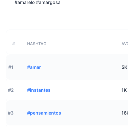
#amarelo #amargosa
#
HASHTAG
AVG
#1
#amar
5K
#2
#instantes
1K
#3
#pensamientos
16