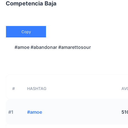
Competencia Baja
Copy
#amoe #abandonar #amarettosour
#
HASHTAG
AVG
#1
#amoe
51