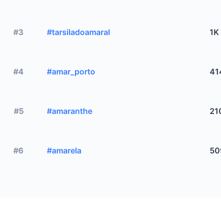
#3
#tarsiladoamaral
1K
#4
#amar_porto
41
#5
#amaranthe
21
#6
#amarela
50