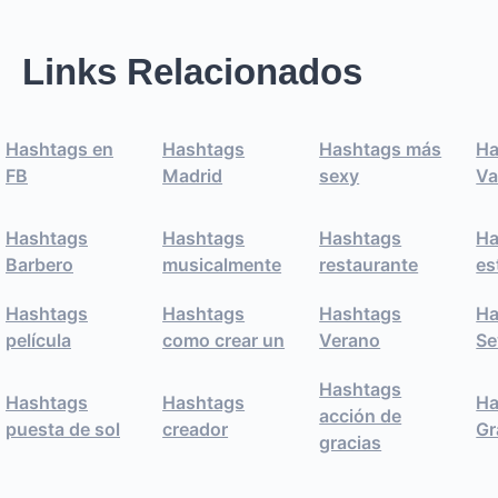
Links Relacionados
Hashtags en
Hashtags
Hashtags más
Ha
FB
Madrid
sexy
Va
Hashtags
Hashtags
Hashtags
Ha
Barbero
musicalmente
restaurante
es
Hashtags
Hashtags
Hashtags
Ha
película
como crear un
Verano
Se
Hashtags
Hashtags
Hashtags
Ha
acción de
puesta de sol
creador
Gr
gracias