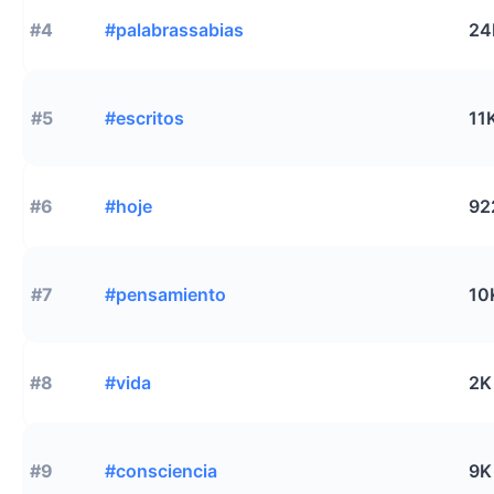
#4
#palabrassabias
24
#5
#escritos
11
#6
#hoje
92
#7
#pensamiento
10
#8
#vida
2K
#9
#consciencia
9K