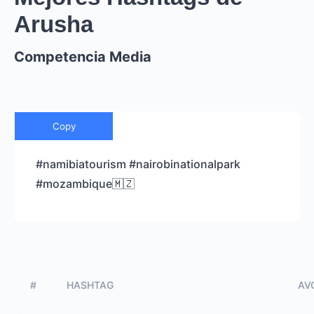
Arusha
Competencia Media
Copy
#namibiatourism #nairobinationalpark
#mozambique🇲🇿
#
HASHTAG
AVG