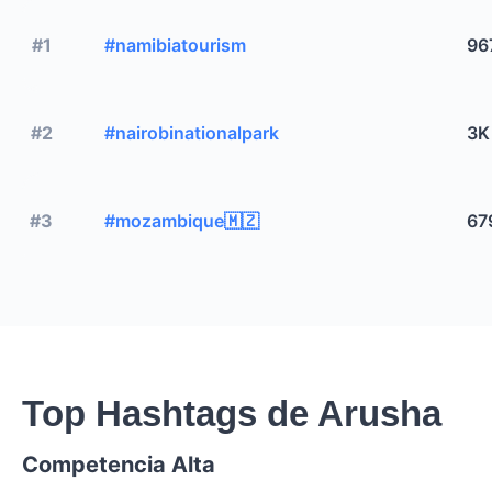
#1
#namibiatourism
96
#2
#nairobinationalpark
3K
#3
#mozambique🇲🇿
67
Top Hashtags de Arusha
Competencia Alta