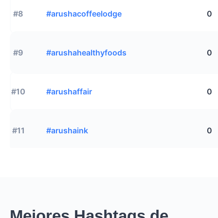
#8
#arushacoffeelodge
0
#9
#arushahealthyfoods
0
#10
#arushaffair
0
#11
#arushaink
0
Mejores Hashtags de