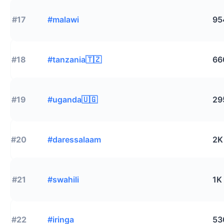
#17
#malawi
95
#18
#tanzania🇹🇿
66
#19
#uganda🇺🇬
29
#20
#daressalaam
2K
#21
#swahili
1K
#22
#iringa
53