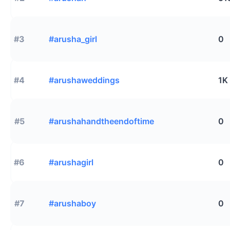
#3
#arusha_girl
0
#4
#arushaweddings
1K
#5
#arushahandtheendoftime
0
#6
#arushagirl
0
#7
#arushaboy
0