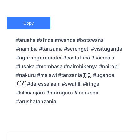
Copy
#arusha #africa #rwanda #botswana
#namibia #tanzania #serengeti #visituganda
#ngorongorocrater #eastafrica #kampala
#lusaka #mombasa #nairobikenya #nairobi
#nakuru #malawi #tanzania🇹🇿 #uganda
🇺🇬 #daressalaam #swahili #iringa
#kilimanjaro #morogoro #inarusha
#arushatanzania