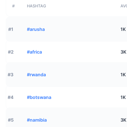
#
HASHTAG
AVG
#1
#arusha
1K
#2
#africa
3K
#3
#rwanda
1K
#4
#botswana
1K
#5
#namibia
3K