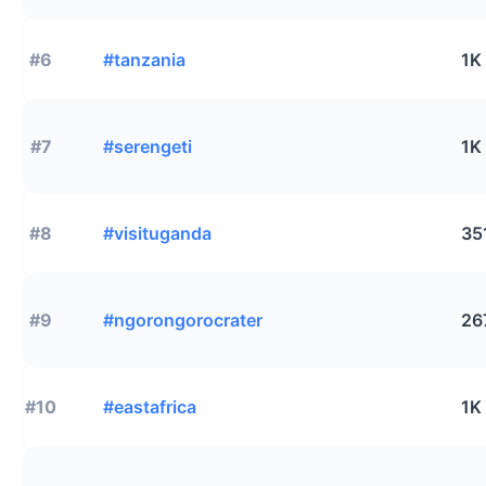
#6
#tanzania
1K
#7
#serengeti
1K
#8
#visituganda
35
#9
#ngorongorocrater
26
#10
#eastafrica
1K