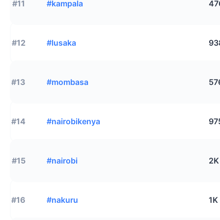
#11
#kampala
47
#12
#lusaka
93
#13
#mombasa
57
#14
#nairobikenya
97
#15
#nairobi
2K
#16
#nakuru
1K