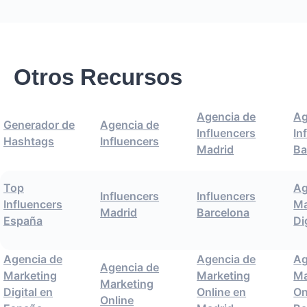
Otros Recursos
Agencia de
Ag
Generador de
Agencia de
Influencers
In
Hashtags
Influencers
Madrid
Ba
Top
Ag
Influencers
Influencers
Influencers
Ma
Madrid
Barcelona
España
Di
Agencia de
Agencia de
Ag
Agencia de
Marketing
Marketing
Ma
Marketing
Digital en
Online en
On
Online