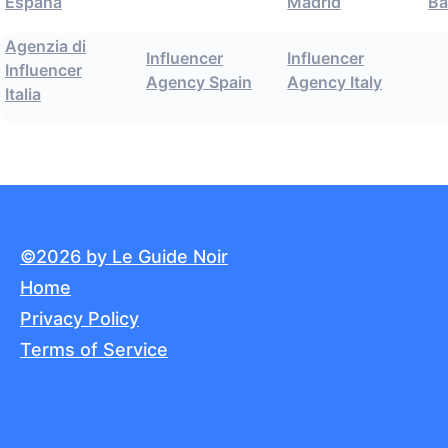
España
Madrid
Ba
Agenzia di
Influencer
Influencer
Influencer
Agency Spain
Agency Italy
Italia
©2026 by Le Guide Noir
Home
Privacy Policy
Terms of Service