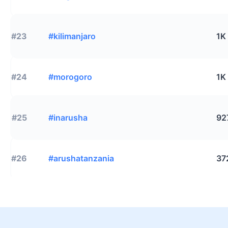
#23
#kilimanjaro
1K
#24
#morogoro
1K
#25
#inarusha
92
#26
#arushatanzania
37