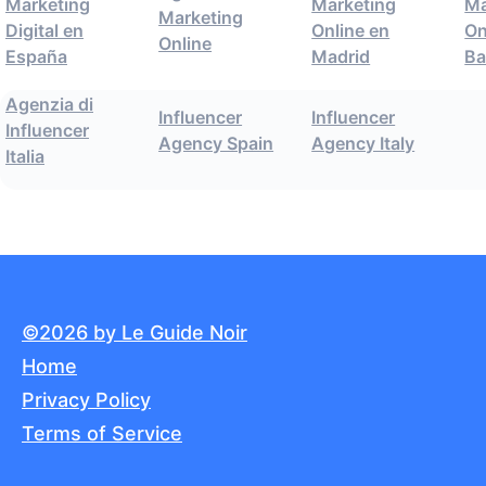
Marketing
Marketing
Ma
Marketing
Digital en
Online en
On
Online
España
Madrid
Ba
Agenzia di
Influencer
Influencer
Influencer
Agency Spain
Agency Italy
Italia
©2026 by Le Guide Noir
Home
Privacy Policy
Terms of Service