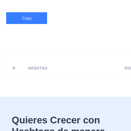
Copy
#
HASHTAG
AVG
Quieres Crecer con