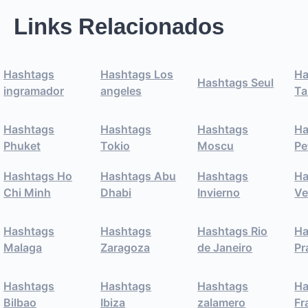
Links Relacionados
Hashtags
Hashtags Los
Ha
Hashtags Seul
ingramador
angeles
Ta
Hashtags
Hashtags
Hashtags
Ha
Phuket
Tokio
Moscu
Pe
Hashtags Ho
Hashtags Abu
Hashtags
Ha
Chi Minh
Dhabi
Invierno
Ve
Hashtags
Hashtags
Hashtags Rio
Ha
Malaga
Zaragoza
de Janeiro
Pr
Hashtags
Hashtags
Hashtags
Ha
Bilbao
Ibiza
zalamero
Fr