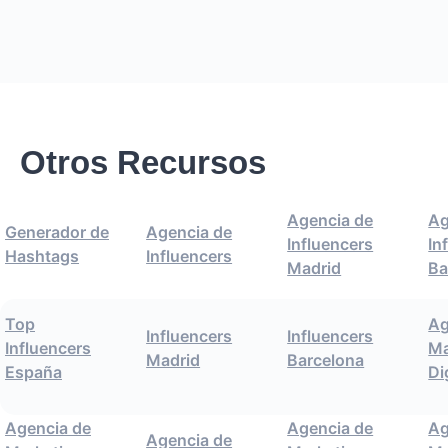
Otros Recursos
Agencia de
Ag
Generador de
Agencia de
Influencers
In
Hashtags
Influencers
Madrid
Ba
Top
Ag
Influencers
Influencers
Influencers
Ma
Madrid
Barcelona
España
Di
Agencia de
Agencia de
Ag
Agencia de