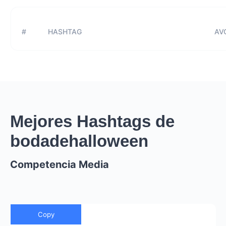
#
HASHTAG
AVG
Mejores Hashtags de
bodadehalloween
Competencia Media
Copy