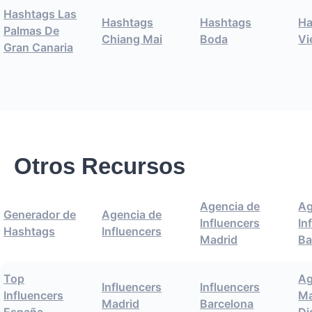
Hashtags Las
Hashtags
Hashtags
Ha
Palmas De
Chiang Mai
Boda
Vi
Gran Canaria
Otros Recursos
Agencia de
Ag
Generador de
Agencia de
Influencers
In
Hashtags
Influencers
Madrid
Ba
Top
Ag
Influencers
Influencers
Influencers
Ma
Madrid
Barcelona