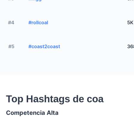
#4
#rollcoal
5K
#5
#coast2coast
36
Top Hashtags de coa
Competencia Alta