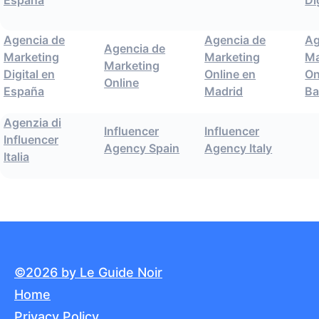
España
Di
Agencia de
Agencia de
Ag
Agencia de
Marketing
Marketing
Ma
Marketing
Digital en
Online en
On
Online
España
Madrid
Ba
Agenzia di
Influencer
Influencer
Influencer
Agency Spain
Agency Italy
Italia
©2026 by Le Guide Noir
Home
Privacy Policy