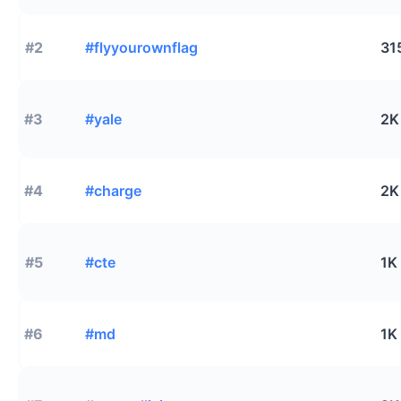
#2
#flyyourownflag
31
#3
#yale
2K
#4
#charge
2K
#5
#cte
1K
#6
#md
1K