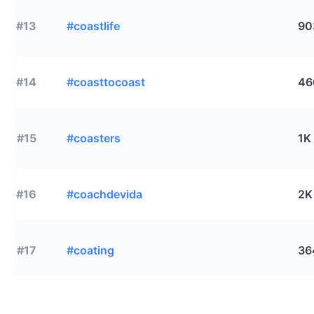
#13
#coastlife
90
#14
#coasttocoast
46
#15
#coasters
1K
#16
#coachdevida
2K
#17
#coating
36