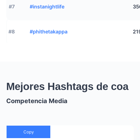
#7
#instanightlife
35
#8
#phithetakappa
21
Mejores Hashtags de coa
Competencia Media
Copy