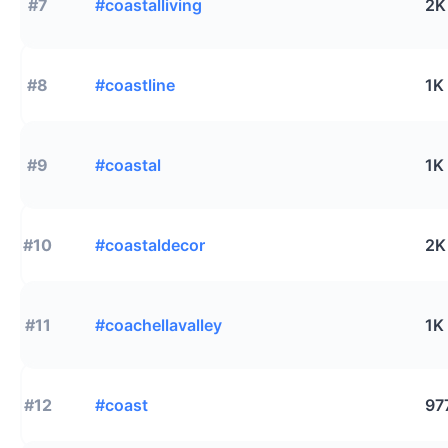
#7
#coastalliving
2K
#8
#coastline
1K
#9
#coastal
1K
#10
#coastaldecor
2K
#11
#coachellavalley
1K
#12
#coast
97