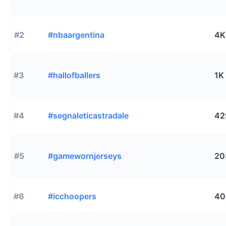
#2
#nbaargentina
4K
#3
#hallofballers
1K
#4
#segnaleticastradale
42
#5
#gamewornjerseys
20
#6
#icchoopers
40