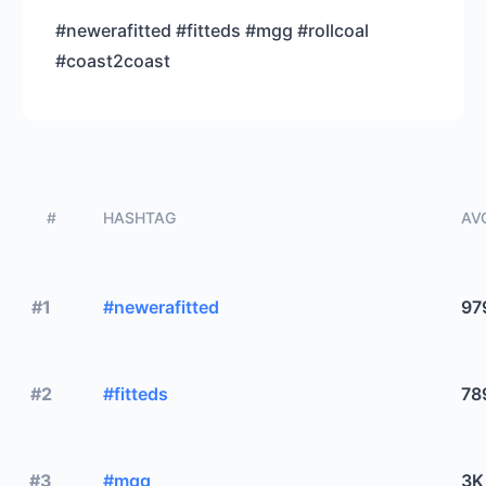
#newerafitted #fitteds #mgg #rollcoal
#coast2coast
#
HASHTAG
AVG
#1
#newerafitted
97
#2
#fitteds
78
#3
#mgg
3K