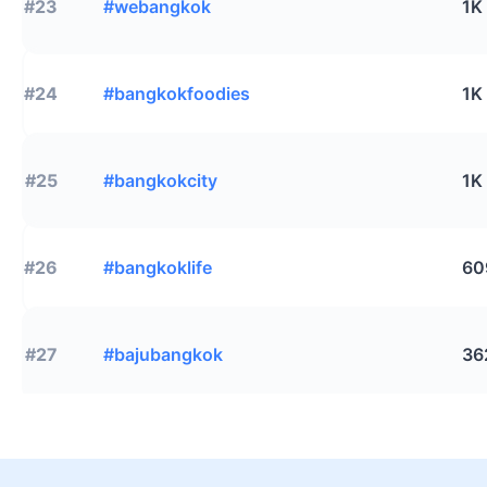
#23
#webangkok
1K
#24
#bangkokfoodies
1K
#25
#bangkokcity
1K
#26
#bangkoklife
60
#27
#bajubangkok
36