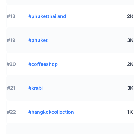
#18
#phuketthailand
2K
#19
#phuket
3K
#20
#coffeeshop
2K
#21
#krabi
3K
#22
#bangkokcollection
1K