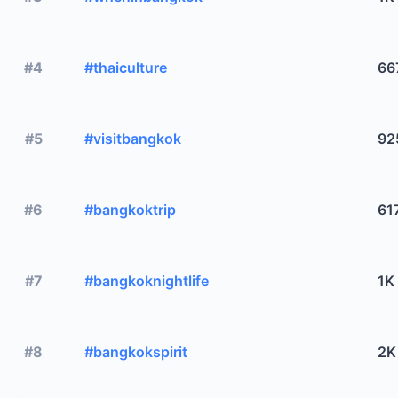
#4
#thaiculture
66
#5
#visitbangkok
92
#6
#bangkoktrip
61
#7
#bangkoknightlife
1K
#8
#bangkokspirit
2K