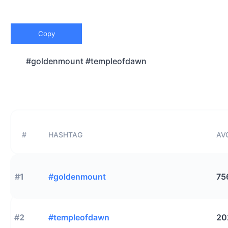
Copy
#goldenmount #templeofdawn
#
HASHTAG
AVG
#1
#goldenmount
75
#2
#templeofdawn
20