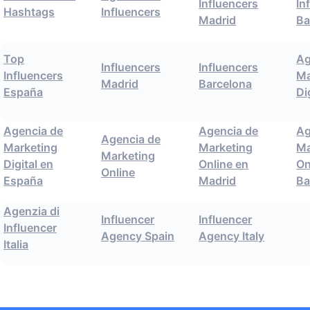
Influencers
In
Hashtags
Influencers
Madrid
Ba
Top
Ag
Influencers
Influencers
Influencers
Ma
Madrid
Barcelona
España
Di
Agencia de
Agencia de
Ag
Agencia de
Marketing
Marketing
Ma
Marketing
Digital en
Online en
On
Online
España
Madrid
Ba
Agenzia di
Influencer
Influencer
Influencer
Agency Spain
Agency Italy
Italia