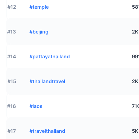
#12
#temple
58
#13
#beijing
2K
#14
#pattayathailand
99
#15
#thailandtravel
2K
#16
#laos
71
#17
#travelthailand
5K