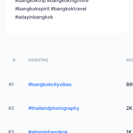
#bangkoktrip #bangkoknightlife
#bangkokspirit #bangkoktravel
#adayinbangkok
#
HASHTAG
AVG
#1
#bangkokcityvibes
89
#2
#thailandphotography
2K
#3
#wheninbangkok
1K