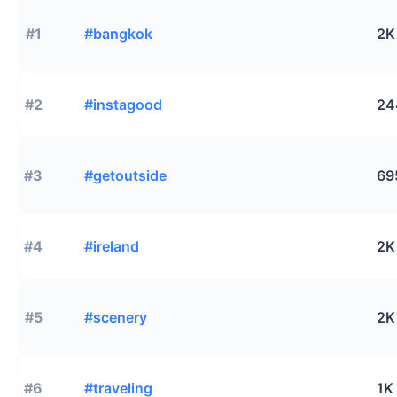
#1
#bangkok
2K
#2
#instagood
24
#3
#getoutside
69
#4
#ireland
2K
#5
#scenery
2K
#6
#traveling
1K