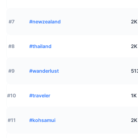
#7
#newzealand
2K
#8
#thailand
2K
#9
#wanderlust
51
#10
#traveler
1K
#11
#kohsamui
2K