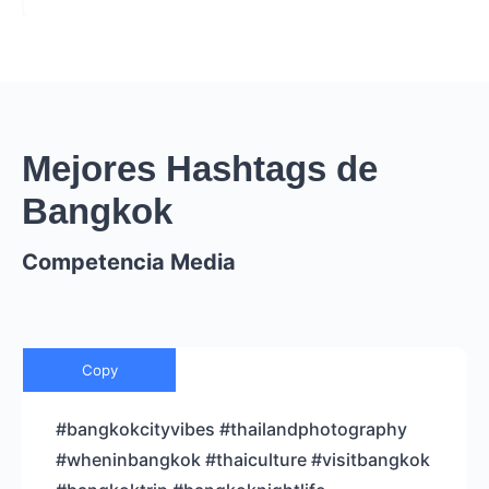
Mejores Hashtags de
Bangkok
Competencia Media
Copy
#bangkokcityvibes #thailandphotography
#wheninbangkok #thaiculture #visitbangkok