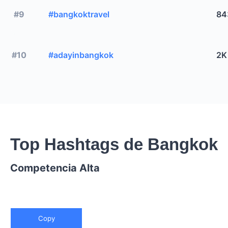
#9
#bangkoktravel
84
#10
#adayinbangkok
2K
Top Hashtags de Bangkok
Competencia Alta
Copy