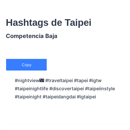
Hashtags de Taipei
Competencia Baja
Copy
#nightview🌃 #traveltaipei #tapei #igtw
#taipeinightlife #discovertaipei #taipeiinstyle
#taipeinight #taipeidangdai #igtaipei