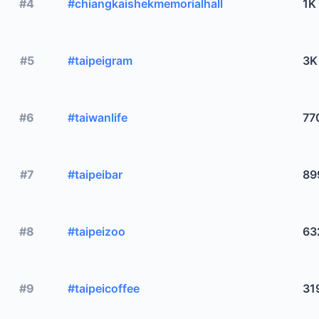
#4
#chiangkaishekmemorialhall
1K
#5
#taipeigram
3K
#6
#taiwanlife
77
#7
#taipeibar
89
#8
#taipeizoo
63
#9
#taipeicoffee
31