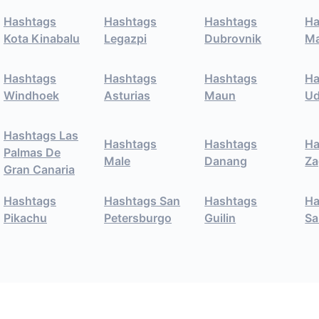
Hashtags
Hashtags
Hashtags
Ha
Kota Kinabalu
Legazpi
Dubrovnik
Ma
Hashtags
Hashtags
Hashtags
Ha
Windhoek
Asturias
Maun
Ud
Hashtags Las
Hashtags
Hashtags
Ha
Palmas De
Male
Danang
Za
Gran Canaria
Hashtags
Hashtags San
Hashtags
Ha
Pikachu
Petersburgo
Guilin
Sa