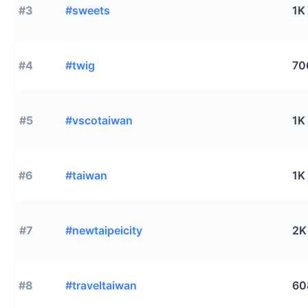
#3
#sweets
1K
#4
#twig
70
#5
#vscotaiwan
1K
#6
#taiwan
1K
#7
#newtaipeicity
2K
#8
#traveltaiwan
60