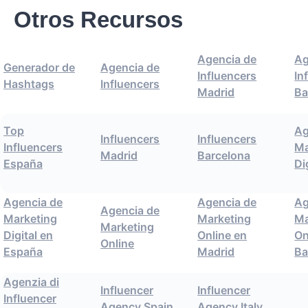
Otros Recursos
Agencia de
Ag
Generador de
Agencia de
Influencers
In
Hashtags
Influencers
Madrid
Ba
Top
Ag
Influencers
Influencers
Influencers
Ma
Madrid
Barcelona
España
Di
Agencia de
Agencia de
Ag
Agencia de
Marketing
Marketing
Ma
Marketing
Digital en
Online en
On
Online
España
Madrid
Ba
Agenzia di
Influencer
Influencer
Influencer
Agency Spain
Agency Italy