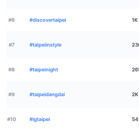
#6
#discovertaipei
1K
#7
#taipeiinstyle
23
#8
#taipeinight
26
#9
#taipeidangdai
2K
#10
#igtaipei
54