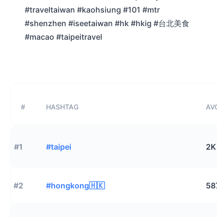
#traveltaiwan #kaohsiung #101 #mtr
#shenzhen #iseetaiwan #hk #hkig #台北美食
#macao #taipeitravel
#
HASHTAG
AVG
#1
#taipei
2K
#2
#hongkong🇭🇰
58