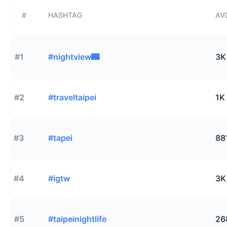
#
HASHTAG
AVG
#1
#nightview🌃
3K
#2
#traveltaipei
1K
#3
#tapei
88
#4
#igtw
3K
#5
#taipeinightlife
26