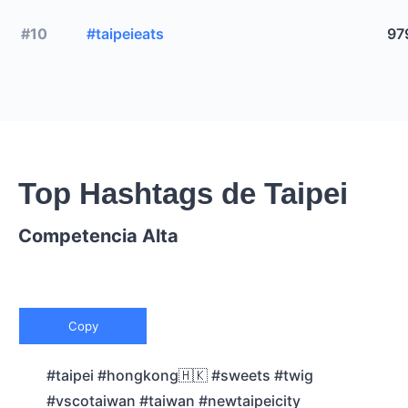
#10
#taipeieats
97
Top Hashtags de Taipei
Competencia Alta
Copy
#taipei #hongkong🇭🇰 #sweets #twig
#vscotaiwan #taiwan #newtaipeicity