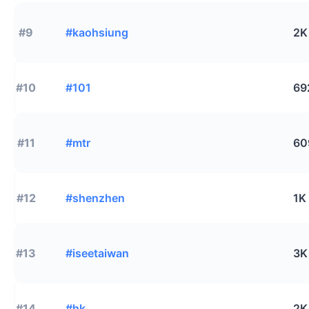
#9
#kaohsiung
2K
#10
#101
69
#11
#mtr
60
#12
#shenzhen
1K
#13
#iseetaiwan
3K
#14
#hk
2K