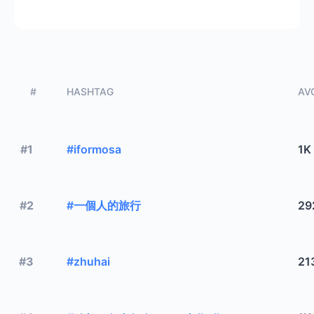
#
HASHTAG
AVG
#1
#iformosa
1K
#2
#一個人的旅行
29
#3
#zhuhai
21