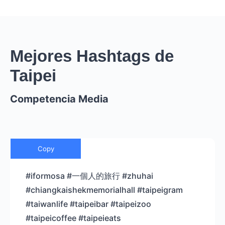
Mejores Hashtags de
Taipei
Competencia Media
Copy
#iformosa #一個人的旅行 #zhuhai
#chiangkaishekmemorialhall #taipeigram
#taiwanlife #taipeibar #taipeizoo
#taipeicoffee #taipeieats