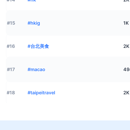
#15
#hkig
1K
#16
#台北美食
2K
#17
#macao
49
#18
#taipeitravel
2K