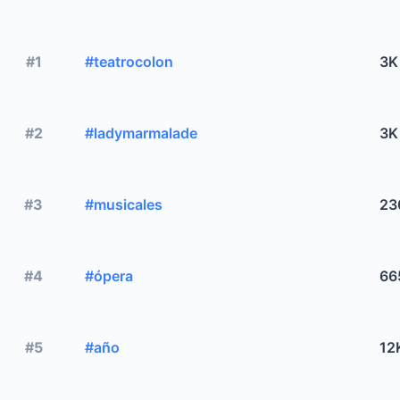
#1
#teatrocolon
3K
#2
#ladymarmalade
3K
#3
#musicales
23
#4
#ópera
66
#5
#año
12