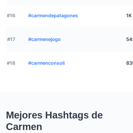
#16
#carmendepatagones
1K
#17
#carmenejogo
54
#18
#carmenconsoli
83
Mejores Hashtags de
Carmen