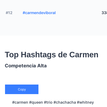
#12
#carmendeviboral
33
Top Hashtags de Carmen
Competencia Alta
Copy
#carmen #queen #trio #chachacha #whitney