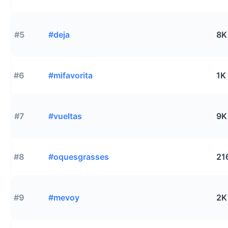
#5
#deja
8K
#6
#mifavorita
1K
#7
#vueltas
9K
#8
#oquesgrasses
21
#9
#mevoy
2K