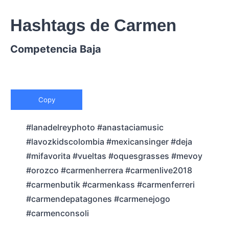
Hashtags de Carmen
Competencia Baja
Copy
#lanadelreyphoto #anastaciamusic
#lavozkidscolombia #mexicansinger #deja
#mifavorita #vueltas #oquesgrasses #mevoy
#orozco #carmenherrera #carmenlive2018
#carmenbutik #carmenkass #carmenferreri
#carmendepatagones #carmenejogo
#carmenconsoli