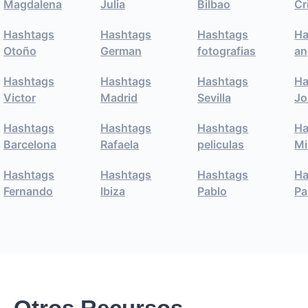
Magdalena
Julia
Bilbao
Cr
Hashtags
Hashtags
Hashtags
Ha
Otoño
German
fotografias
an
Hashtags
Hashtags
Hashtags
Ha
Victor
Madrid
Sevilla
Jo
Hashtags
Hashtags
Hashtags
Ha
Barcelona
Rafaela
peliculas
Mi
Hashtags
Hashtags
Hashtags
Ha
Fernando
Ibiza
Pablo
Pa