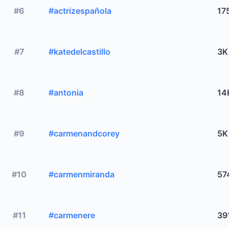
#6
#actrizespañola
17
#7
#katedelcastillo
3K
#8
#antonia
14
#9
#carmenandcorey
5K
#10
#carmenmiranda
57
#11
#carmenere
39