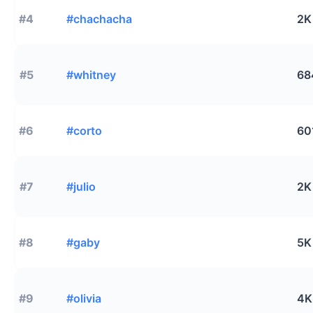
#4
#chachacha
2K
#5
#whitney
68
#6
#corto
60
#7
#julio
2K
#8
#gaby
5K
#9
#olivia
4K