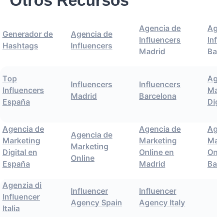
Otros Recursos
Agencia de
Ag
Generador de
Agencia de
Influencers
In
Hashtags
Influencers
Madrid
Ba
Top
Ag
Influencers
Influencers
Influencers
Ma
Madrid
Barcelona
España
Di
Agencia de
Agencia de
Ag
Agencia de
Marketing
Marketing
Ma
Marketing
Digital en
Online en
On
Online
España
Madrid
Ba
Agenzia di
Influencer
Influencer
Influencer
Agency Spain
Agency Italy
Italia