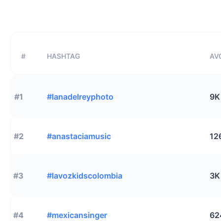
#
HASHTAG
AVG
#1
#lanadelreyphoto
9K
#2
#anastaciamusic
12
#3
#lavozkidscolombia
3K
#4
#mexicansinger
62