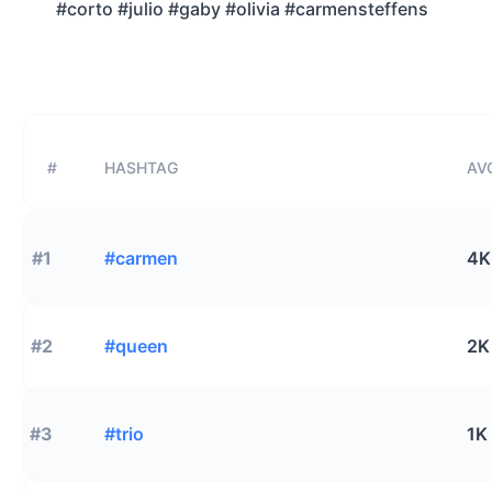
#corto #julio #gaby #olivia #carmensteffens
#
HASHTAG
AVG
#1
#carmen
4K
#2
#queen
2K
#3
#trio
1K