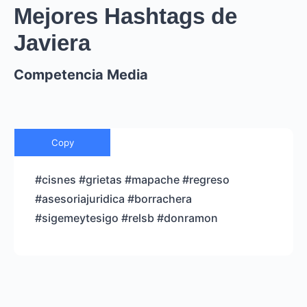
Mejores Hashtags de
Javiera
Competencia Media
Copy
#cisnes #grietas #mapache #regreso
#asesoriajuridica #borrachera
#sigemeytesigo #relsb #donramon