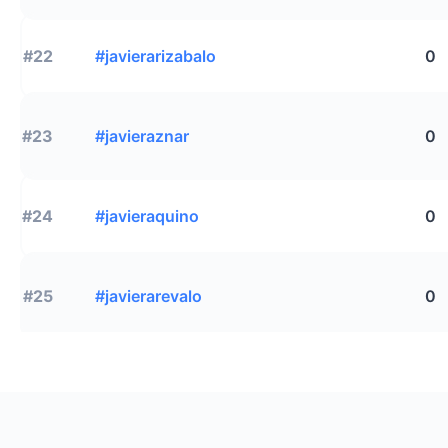
#22
#javierarizabalo
0
#23
#javieraznar
0
#24
#javieraquino
0
#25
#javierarevalo
0