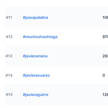
#11
#pasapalabra
10
#12
#muchoshashtags
97
#13
#javieramena
28
#14
#javierasuarez
0
#15
#javieraguirre
12