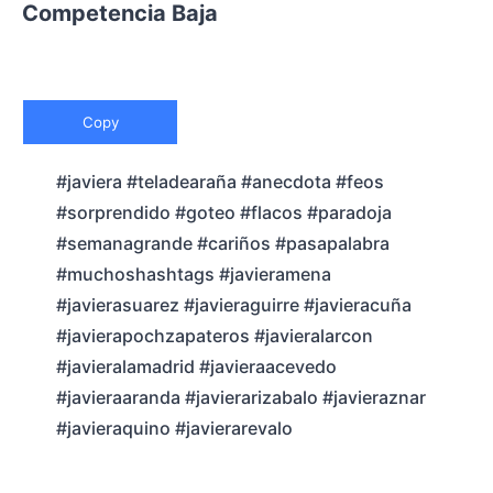
Competencia Baja
Copy
#javiera #teladearaña #anecdota #feos
#sorprendido #goteo #flacos #paradoja
#semanagrande #cariños #pasapalabra
#muchoshashtags #javieramena
#javierasuarez #javieraguirre #javieracuña
#javierapochzapateros #javieralarcon
#javieralamadrid #javieraacevedo
#javieraaranda #javierarizabalo #javieraznar
#javieraquino #javierarevalo