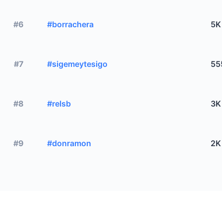
#6
#borrachera
5K
#7
#sigemeytesigo
55
#8
#relsb
3K
#9
#donramon
2K