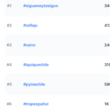
#1
#siguemeytesigoo
34
#2
#reflejo
41
#3
#cerro
24
#4
#iquiquechile
31
#5
#pymechile
59
#6
#trapespañol
1K