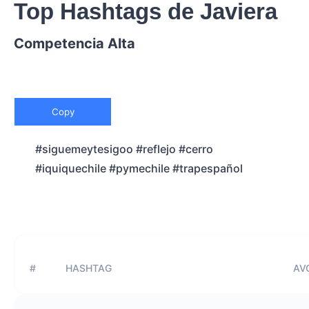
Top Hashtags de Javiera
Competencia Alta
Copy
#siguemeytesigoo #reflejo #cerro
#iquiquechile #pymechile #trapespañol
#
HASHTAG
AVG