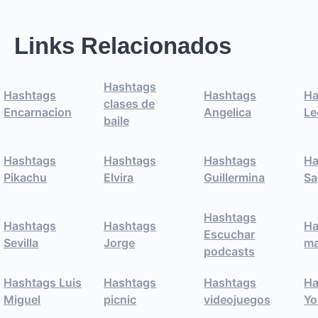
Links Relacionados
Hashtags
Hashtags
Hashtags
Ha
clases de
Encarnacion
Angelica
Le
baile
Hashtags
Hashtags
Hashtags
Ha
Pikachu
Elvira
Guillermina
Sa
Hashtags
Hashtags
Hashtags
Ha
Escuchar
Sevilla
Jorge
ma
podcasts
Hashtags Luis
Hashtags
Hashtags
Ha
Miguel
picnic
videojuegos
Yo