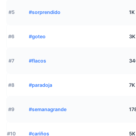
#5
#sorprendido
1K
#6
#goteo
3K
#7
#flacos
34
#8
#paradoja
7K
#9
#semanagrande
17
#10
#cariños
5K