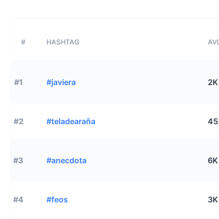
#
HASHTAG
AVG
#1
#javiera
2K
#2
#teladearaña
45
#3
#anecdota
6K
#4
#feos
3K