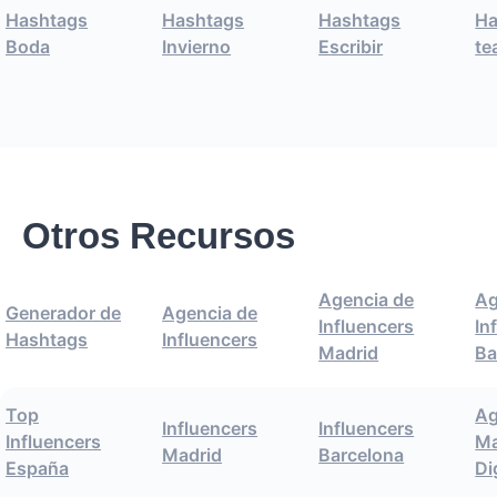
Hashtags
Hashtags
Hashtags
Ha
Boda
Invierno
Escribir
te
Otros Recursos
Agencia de
Ag
Generador de
Agencia de
Influencers
In
Hashtags
Influencers
Madrid
Ba
Top
Ag
Influencers
Influencers
Influencers
Ma
Madrid
Barcelona
España
Di