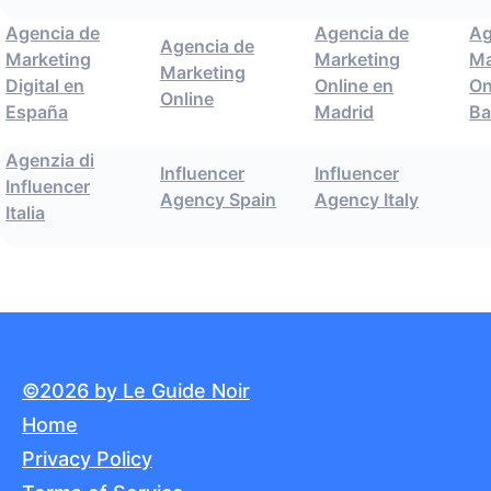
Agencia de
Agencia de
Ag
Agencia de
Marketing
Marketing
Ma
Marketing
Digital en
Online en
On
Online
España
Madrid
Ba
Agenzia di
Influencer
Influencer
Influencer
Agency Spain
Agency Italy
Italia
©2026 by Le Guide Noir
Home
Privacy Policy