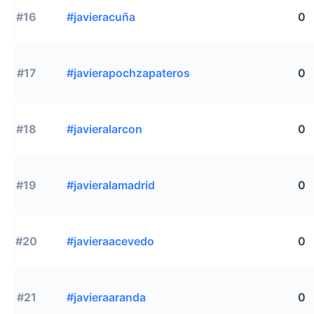
#16
#javieracuña
0
#17
#javierapochzapateros
0
#18
#javieralarcon
0
#19
#javieralamadrid
0
#20
#javieraacevedo
0
#21
#javieraaranda
0