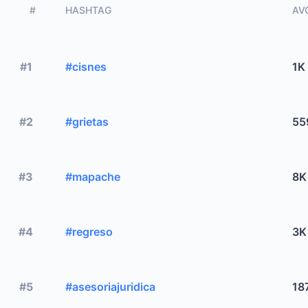
#
HASHTAG
AVG
#1
#cisnes
1K
#2
#grietas
55
#3
#mapache
8K
#4
#regreso
3K
#5
#asesoriajuridica
18