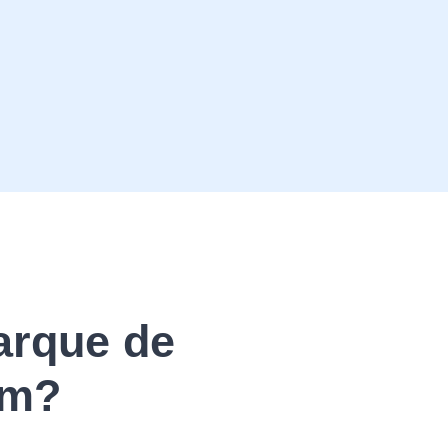
arque de
am?