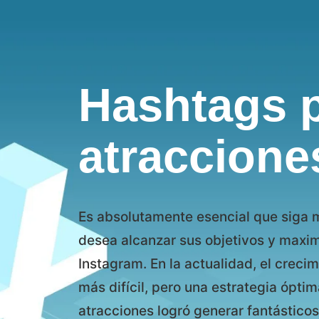
Hashtags 
atraccione
Es absolutamente esencial que siga m
desea alcanzar sus objetivos y maximi
Instagram. En la actualidad, el crec
más difícil, pero una estrategia ópt
atracciones logró generar fantásticos 