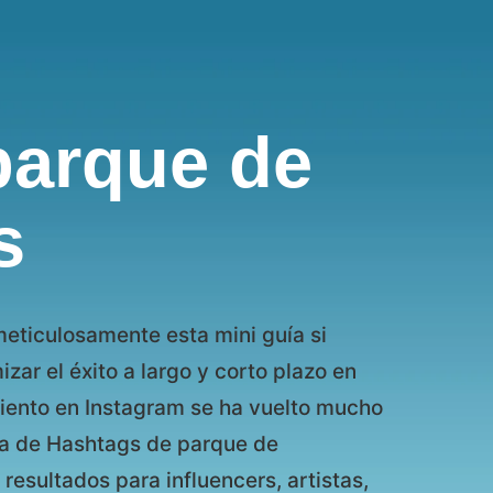
parque de
s
eticulosamente esta mini guía si
zar el éxito a largo y corto plazo en
imiento en Instagram se ha vuelto mucho
ima de Hashtags de parque de
resultados para influencers, artistas,