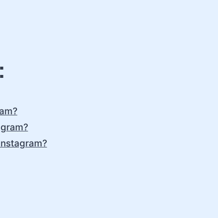
:
ram?
agram?
 Instagram?