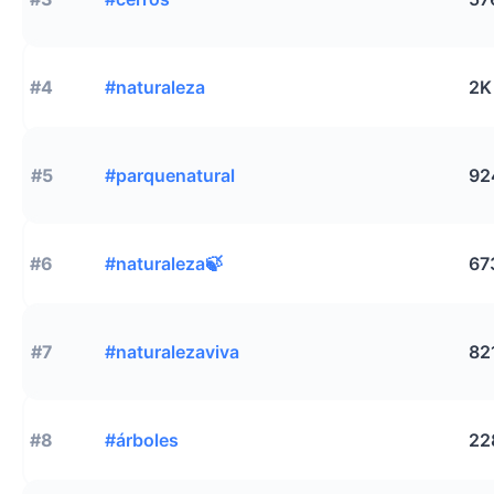
#4
#naturaleza
2K
#5
#parquenatural
92
#6
#naturaleza🍃
67
#7
#naturalezaviva
82
#8
#árboles
22