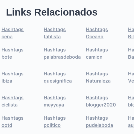
Links Relacionados
Hashtags
Hashtags
Hashtags
Ha
cena
tablista
Oceano
Bi
Hashtags
Hashtags
Hashtags
Ha
bote
palabrasdeboda
camion
Ba
Hashtags
Hashtags
Hashtags
Ha
Ibiza
quesignifica
Naturaleza
Ve
Hashtags
Hashtags
Hashtags
Ha
ciclista
meyyaya
blogger2020
bl
Hashtags
Hashtags
Hashtags
Ha
ootd
politico
pudelaboda
au