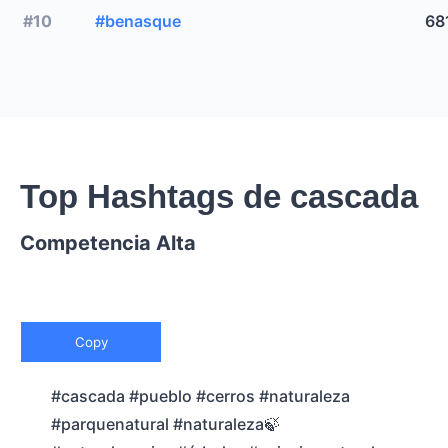
#10
#benasque
68
Top Hashtags de cascada
Competencia Alta
Copy
#cascada #pueblo #cerros #naturaleza
#parquenatural #naturaleza🍃