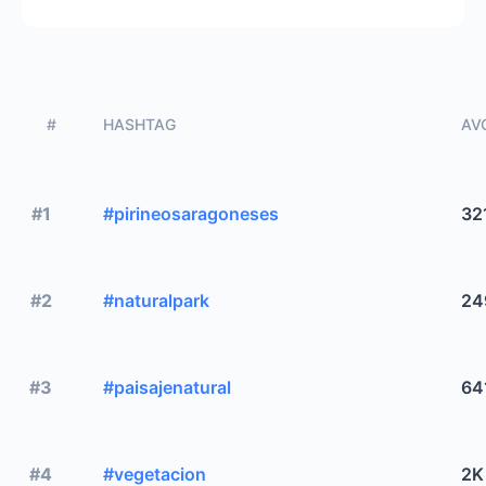
#
HASHTAG
AVG
#1
#pirineosaragoneses
32
#2
#naturalpark
24
#3
#paisajenatural
64
#4
#vegetacion
2K