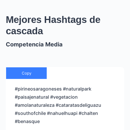
Mejores Hashtags de
cascada
Competencia Media
Copy
#pirineosaragoneses #naturalpark
#paisajenatural #vegetacion
#amolanaturaleza #cataratasdeliguazu
#southofchile #nahuelhuapi #chalten
#benasque