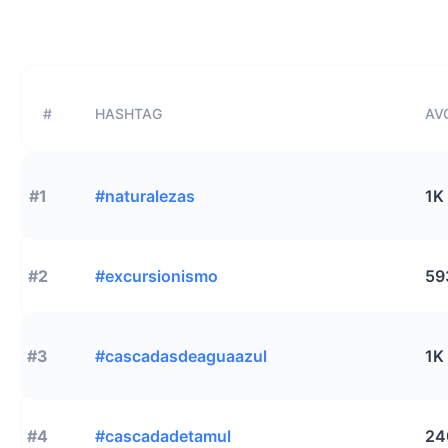
#
HASHTAG
AVG
#1
#naturalezas
1K
#2
#excursionismo
59
#3
#cascadasdeaguaazul
1K
#4
#cascadadetamul
24