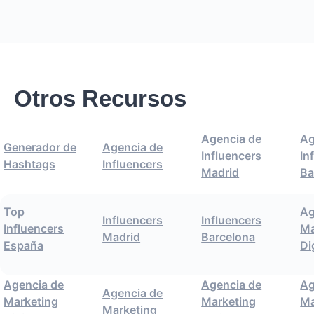
Otros Recursos
Agencia de
Ag
Generador de
Agencia de
Influencers
In
Hashtags
Influencers
Madrid
Ba
Top
Ag
Influencers
Influencers
Influencers
Ma
Madrid
Barcelona
España
Di
Agencia de
Agencia de
Ag
Agencia de
Marketing
Marketing
Ma
Marketing