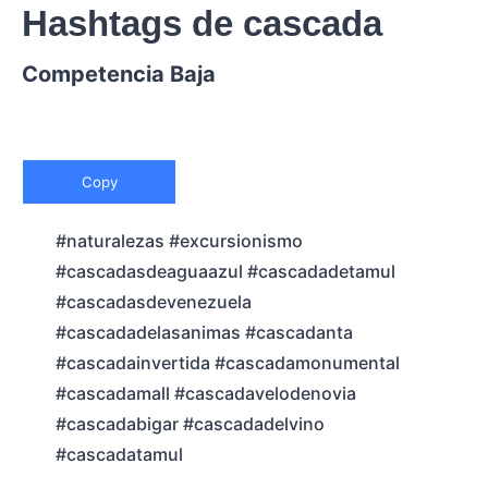
Hashtags de cascada
Competencia Baja
Copy
#naturalezas #excursionismo
#cascadasdeaguaazul #cascadadetamul
#cascadasdevenezuela
#cascadadelasanimas #cascadanta
#cascadainvertida #cascadamonumental
#cascadamall #cascadavelodenovia
#cascadabigar #cascadadelvino
#cascadatamul