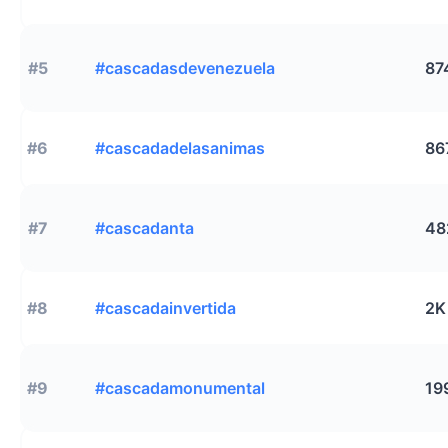
#5
#cascadasdevenezuela
87
#6
#cascadadelasanimas
86
#7
#cascadanta
48
#8
#cascadainvertida
2K
#9
#cascadamonumental
19