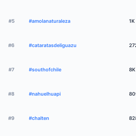
#5
#amolanaturaleza
1K
#6
#cataratasdeliguazu
27
#7
#southofchile
8K
#8
#nahuelhuapi
80
#9
#chalten
82