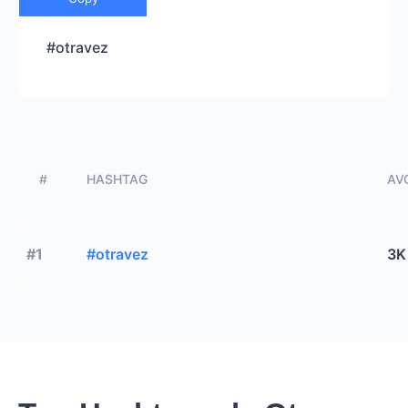
#otravez
#
HASHTAG
AVG
#1
#otravez
3K