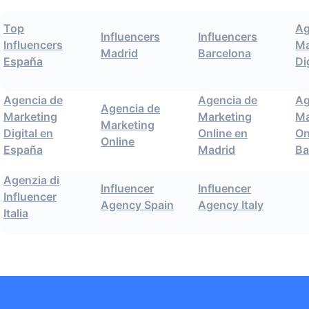
Top
Ag
Influencers
Influencers
Influencers
Ma
Madrid
Barcelona
España
Di
Agencia de
Agencia de
Ag
Agencia de
Marketing
Marketing
Ma
Marketing
Digital en
Online en
On
Online
España
Madrid
Ba
Agenzia di
Influencer
Influencer
Influencer
Agency Spain
Agency Italy
Italia