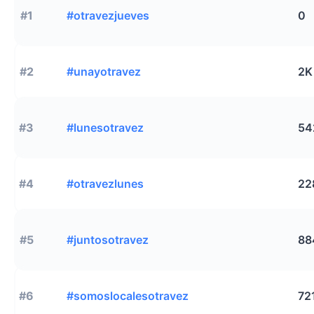
#1
#otravezjueves
0
#2
#unayotravez
2K
#3
#lunesotravez
54
#4
#otravezlunes
22
#5
#juntosotravez
88
#6
#somoslocalesotravez
72