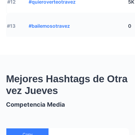
#12
#quieroverteotravez
5K
#13
#bailemosotravez
0
Mejores Hashtags de Otra
vez Jueves
Competencia Media
Copy