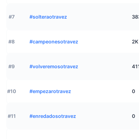
#7
#solteraotravez
38
#8
#campeonesotravez
2K
#9
#volveremosotravez
41
#10
#empezarotravez
0
#11
#enredadosotravez
0