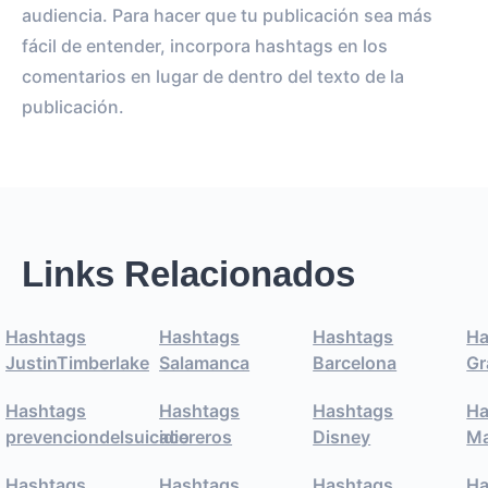
audiencia. Para hacer que tu publicación sea más
fácil de entender, incorpora hashtags en los
comentarios en lugar de dentro del texto de la
publicación.
Links Relacionados
Hashtags
Hashtags
Hashtags
Ha
JustinTimberlake
Salamanca
Barcelona
Gr
Hashtags
Hashtags
Hashtags
Ha
prevenciondelsuicidio
acereros
Disney
Ma
Hashtags
Hashtags
Hashtags
Ha