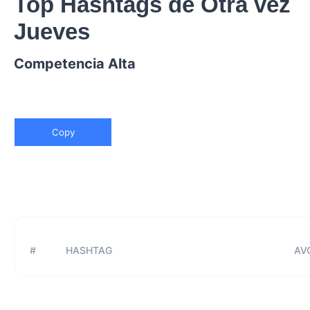
Top Hashtags de Otra vez
Jueves
Competencia Alta
Copy
#
HASHTAG
AVG