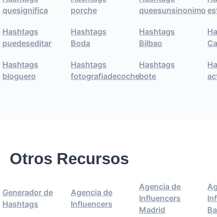
quesignifica
porche
queesunsinonimo
es
Hashtags
Hashtags
Hashtags
Ha
puedeseditar
Boda
Bilbao
Ca
Hashtags
Hashtags
Hashtags
Ha
bloguero
fotografiadecoche
bote
ac
Otros Recursos
Agencia de
Ag
Generador de
Agencia de
Influencers
In
Hashtags
Influencers
Madrid
Ba