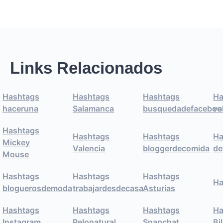
Links Relacionados
Hashtags
Hashtags
Hashtags
Ha
haceruna
Salamanca
busquedadefaceboo
ve
Hashtags
Hashtags
Hashtags
Ha
Mickey
Valencia
bloggerdecomida
de
Mouse
Hashtags
Hashtags
Hashtags
Ha
bloguerosdemoda
trabajardesdecasa
Asturias
Hashtags
Hashtags
Hashtags
Ha
Instagram
Pelonatural
Snapchat
Bi