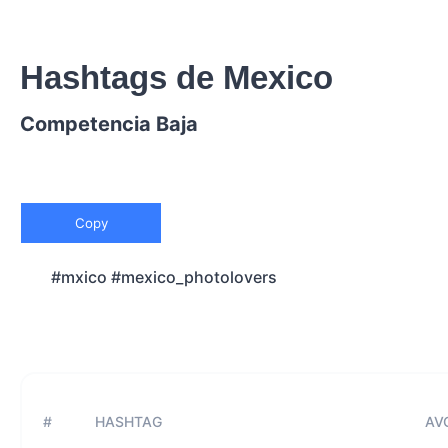
Hashtags de Mexico
Competencia Baja
Copy
#mxico #mexico_photolovers
#
HASHTAG
AVG