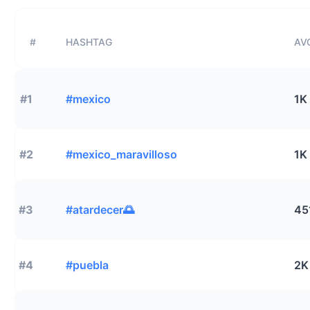
#
HASHTAG
AVG
#1
#mexico
1K
#2
#mexico_maravilloso
1K
#3
#atardecer🌅
45
#4
#puebla
2K