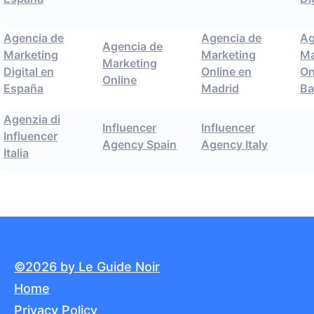
Agencia de
Agencia de
Ag
Agencia de
Marketing
Marketing
Ma
Marketing
Digital en
Online en
On
Online
España
Madrid
Ba
Agenzia di
Influencer
Influencer
Influencer
Agency Spain
Agency Italy
Italia
©2026 by Le Guide Noir
Home
Privacy Policy