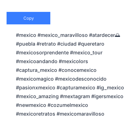
Copy
#mexico #mexico_maravilloso #atardecer🌅
#puebla #retrato #ciudad #queretaro
#mexicosorprendente #mexico_tour
#mexicoandando #mexicolors
#captura_mexico #conocemexico
#mexicomagico #mexicodesconocido
#pasionxmexico #capturamexico #ig_mexico
#mexico_amazing #mextagram #igersmexico
#newmexico #cozumelmexico
#mexicoretratos #mexicomaravilloso