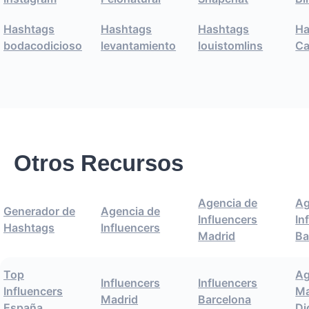
Hashtags
Hashtags
Hashtags
Ha
bodacodicioso
levantamiento
louistomlins
Ca
Otros Recursos
Agencia de
Ag
Generador de
Agencia de
Influencers
In
Hashtags
Influencers
Madrid
Ba
Top
Ag
Influencers
Influencers
Influencers
Ma
Madrid
Barcelona
España
Di