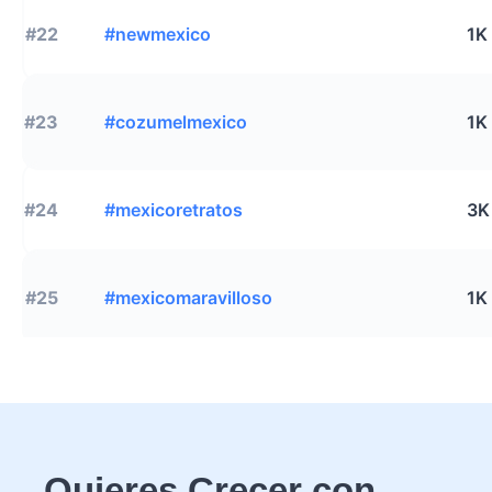
#22
#newmexico
1K
#23
#cozumelmexico
1K
#24
#mexicoretratos
3K
#25
#mexicomaravilloso
1K
Quieres Crecer con