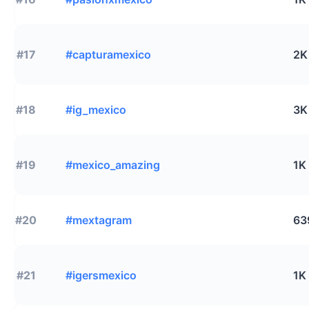
#17
#capturamexico
2K
#18
#ig_mexico
3K
#19
#mexico_amazing
1K
#20
#mextagram
63
#21
#igersmexico
1K