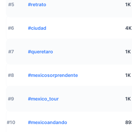
#5
#retrato
1K
#6
#ciudad
4K
#7
#queretaro
1K
#8
#mexicosorprendente
1K
#9
#mexico_tour
1K
#10
#mexicoandando
89