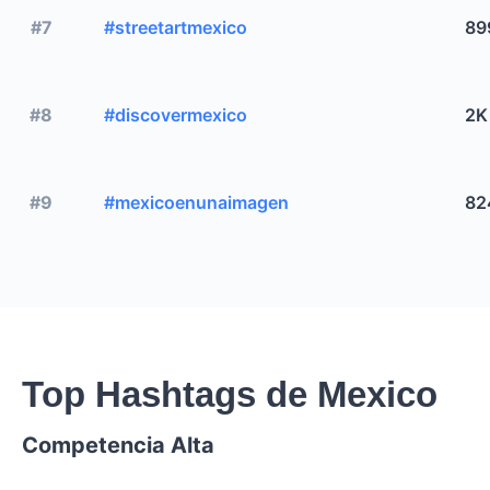
#7
#streetartmexico
89
#8
#discovermexico
2K
#9
#mexicoenunaimagen
82
Top Hashtags de Mexico
Competencia Alta