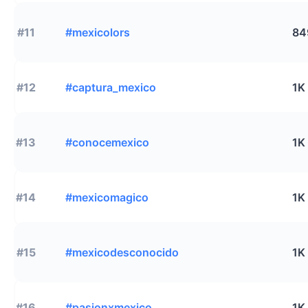
#11
#mexicolors
84
#12
#captura_mexico
1K
#13
#conocemexico
1K
#14
#mexicomagico
1K
#15
#mexicodesconocido
1K
#16
#pasionxmexico
1K