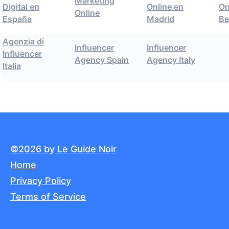
Marketing
Digital en
Online en
On
Online
España
Madrid
Ba
Agenzia di
Influencer
Influencer
Influencer
Agency Spain
Agency Italy
Italia
©2026 by Le Guide Noir
Home
Privacy Policy
Terms of Service