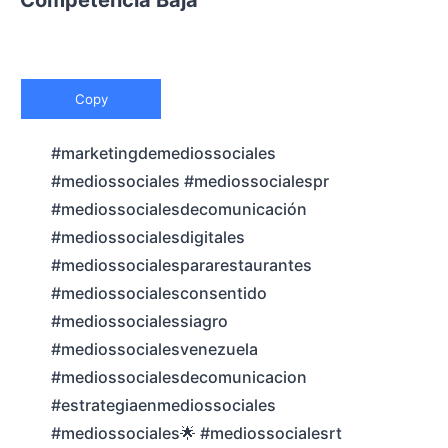
Competencia Baja
Copy
#marketingdemediossociales
#mediossociales #mediossocialespr
#mediossocialesdecomunicación
#mediossocialesdigitales
#mediossocialespararestaurantes
#mediossocialesconsentido
#mediossocialessiagro
#mediossocialesvenezuela
#mediossocialesdecomunicacion
#estrategiaenmediossociales
#mediossociales🌟 #mediossocialesrt