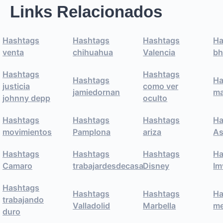
Links Relacionados
Hashtags
Hashtags
Hashtags
Ha
venta
chihuahua
Valencia
bh
Hashtags
Hashtags
Hashtags
Ha
justicia
como ver
jamiedornan
ma
johnny depp
oculto
Hashtags
Hashtags
Hashtags
Ha
movimientos
Pamplona
ariza
As
Hashtags
Hashtags
Hashtags
Ha
Camaro
trabajardesdecasa
Disney
Im
Hashtags
Hashtags
Hashtags
Ha
trabajando
Valladolid
Marbella
me
duro