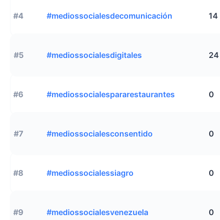
#4
#mediossocialesdecomunicación
14
#5
#mediossocialesdigitales
24
#6
#mediossocialespararestaurantes
0
#7
#mediossocialesconsentido
0
#8
#mediossocialessiagro
0
#9
#mediossocialesvenezuela
0