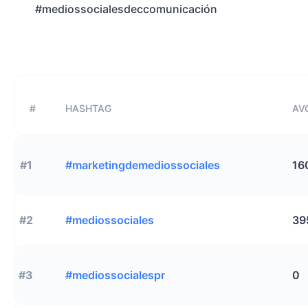
#mediossocialesdeccomunicación
#
HASHTAG
AVG
#1
#marketingdemediossociales
16
#2
#mediossociales
39
#3
#mediossocialespr
0