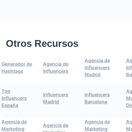
Otros Recursos
Agencia de
Ag
Generador de
Agencia de
Influencers
In
Hashtags
Influencers
Madrid
Ba
Top
Ag
Influencers
Influencers
Influencers
Ma
Madrid
Barcelona
España
Di
Agencia de
Agencia de
Ag
Agencia de
Marketing
Marketing
Ma