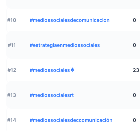
#10
#mediossocialesdecomunicacion
0
#11
#estrategiaenmediossociales
0
#12
#mediossociales🌟
23
#13
#mediossocialesrt
0
#14
#mediossocialesdeccomunicación
0