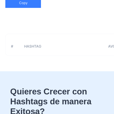
Copy
#
HASHTAG
AVG
Quieres Crecer con
Hashtags de manera
Exitosa?