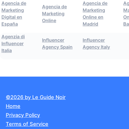
Agencia de
Agencia de
Ag
Agencia de
Marketing
Marketing
Ma
Marketing
Digital en
Online en
On
Online
España
Madrid
Ba
Agenzia di
Influencer
Influencer
Influencer
Agency Spain
Agency Italy
Italia
©2026 by Le Guide Noir
Home
Privacy Policy
Terms of Service