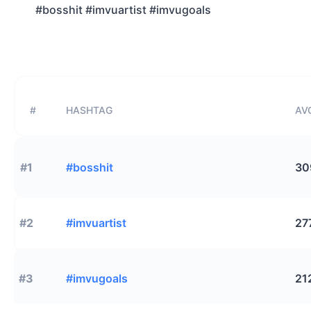
#bosshit #imvuartist #imvugoals
#
HASHTAG
AVG
#1
#bosshit
30
#2
#imvuartist
27
#3
#imvugoals
21