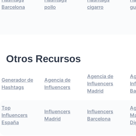
Barcelona
pollo
cigarro
gu
Otros Recursos
Agencia de
Ag
Generador de
Agencia de
Influencers
In
Hashtags
Influencers
Madrid
Ba
Top
Ag
Influencers
Influencers
Influencers
Ma
Madrid
Barcelona
España
Di