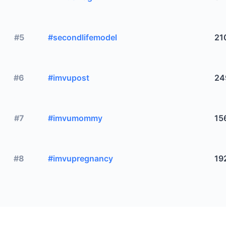
#5
#secondlifemodel
21
#6
#imvupost
24
#7
#imvumommy
15
#8
#imvupregnancy
19