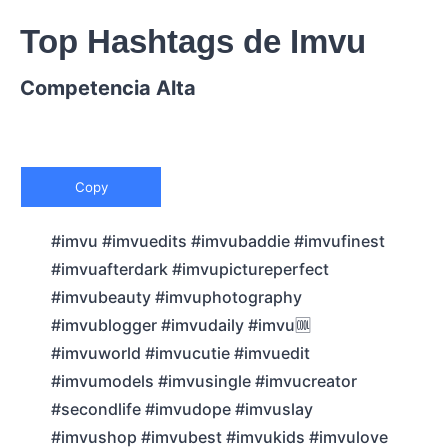
Top Hashtags de Imvu
Competencia Alta
Copy
#imvu #imvuedits #imvubaddie #imvufinest
#imvuafterdark #imvupictureperfect
#imvubeauty #imvuphotography
#imvublogger #imvudaily #imvu🆒
#imvuworld #imvucutie #imvuedit
#imvumodels #imvusingle #imvucreator
#secondlife #imvudope #imvuslay
#imvushop #imvubest #imvukids #imvulove