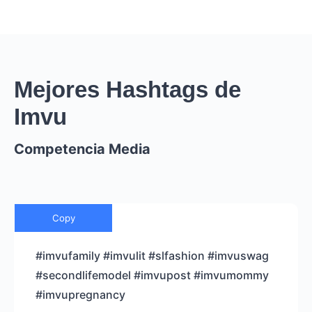
Mejores Hashtags de
Imvu
Competencia Media
Copy
#imvufamily #imvulit #slfashion #imvuswag
#secondlifemodel #imvupost #imvumommy
#imvupregnancy