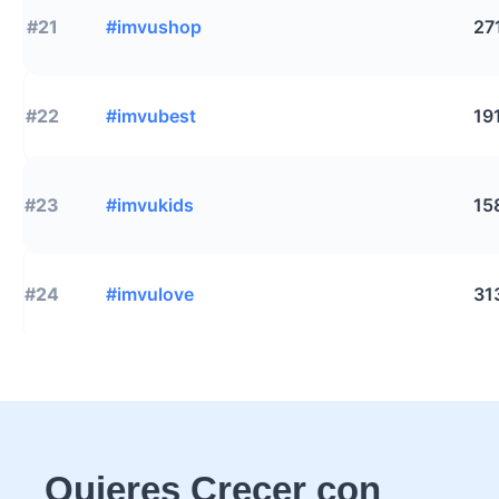
#21
#imvushop
27
#22
#imvubest
19
#23
#imvukids
15
#24
#imvulove
31
Quieres Crecer con