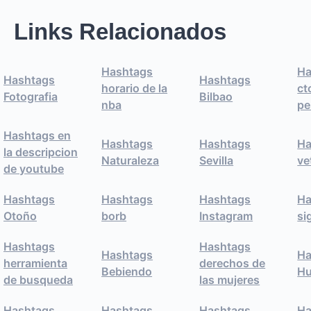
Links Relacionados
Hashtags
Ha
Hashtags
Hashtags
horario de la
ct
Fotografia
Bilbao
nba
pe
Hashtags en
Hashtags
Hashtags
Ha
la descripcion
Naturaleza
Sevilla
ve
de youtube
Hashtags
Hashtags
Hashtags
Ha
Otoño
borb
Instagram
si
Hashtags
Hashtags
Hashtags
Ha
herramienta
derechos de
Bebiendo
Hu
de busqueda
las mujeres
Hashtags
Hashtags
Hashtags
Ha