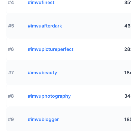
#4
#imvufinest
35
#5
#imvuafterdark
46
#6
#imvupictureperfect
28
#7
#imvubeauty
18
#8
#imvuphotography
34
#9
#imvublogger
18