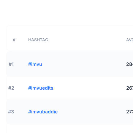
#
HASHTAG
AVG
#1
#imvu
28
#2
#imvuedits
26
#3
#imvubaddie
27