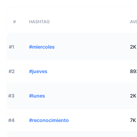
#
HASHTAG
AVG
#1
#miercoles
2K
#2
#jueves
89
#3
#lunes
2K
#4
#reconocimiento
7K