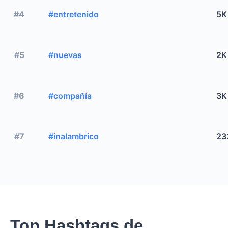
#4
#entretenido
5K
#5
#nuevas
2K
#6
#compañía
3K
#7
#inalambrico
23
Top Hashtags de