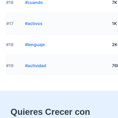
#16
#cuando
7K
#17
#activos
1K
#18
#lenguaje
2K
#19
#actividad
76
Quieres Crecer con