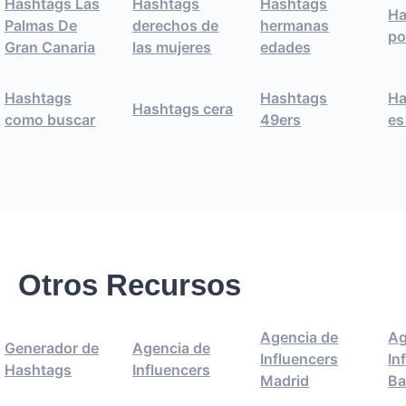
Hashtags Las
Hashtags
Hashtags
Ha
Palmas De
derechos de
hermanas
po
Gran Canaria
las mujeres
edades
Hashtags
Hashtags
Ha
Hashtags cera
como buscar
49ers
es
Otros Recursos
Agencia de
Ag
Generador de
Agencia de
Influencers
In
Hashtags
Influencers
Madrid
Ba