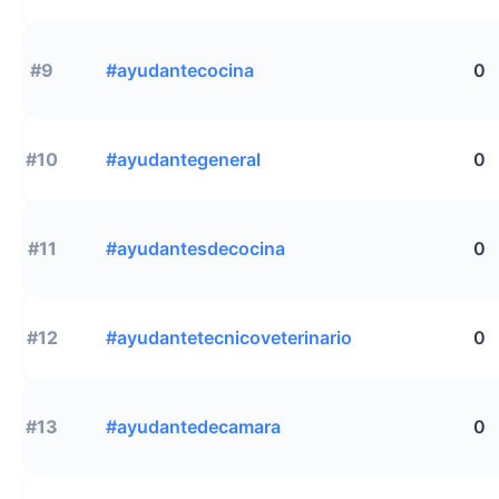
#9
#ayudantecocina
0
#10
#ayudantegeneral
0
#11
#ayudantesdecocina
0
#12
#ayudantetecnicoveterinario
0
#13
#ayudantedecamara
0