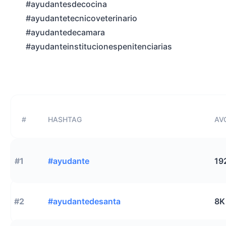
#ayudantesdecocina
#ayudantetecnicoveterinario
#ayudantedecamara
#ayudanteinstitucionespenitenciarias
#
HASHTAG
AVG
#1
#ayudante
19
#2
#ayudantedesanta
8K