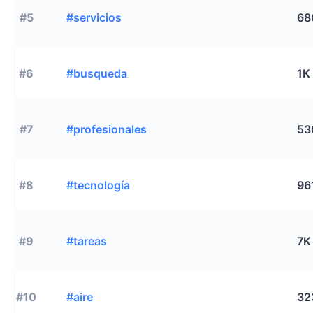
#5
#servicios
68
#6
#busqueda
1K
#7
#profesionales
53
#8
#tecnología
96
#9
#tareas
7K
#10
#aire
32