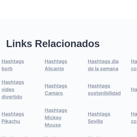
Links Relacionados
Hashtags
Hashtags
Hashtags dia
Ha
borb
Alicante
de la semana
co
Hashtags
Hashtags
Hashtags
video
Ha
Camaro
sostenibilidad
divertido
Hashtags
Hashtags
Hashtags
Ha
Mickey
Pikachu
Sevilla
co
Mouse