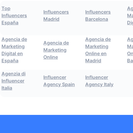
Top
Ag
Influencers
Influencers
Influencers
Ma
Madrid
Barcelona
España
Di
Agencia de
Agencia de
Ag
Agencia de
Marketing
Marketing
Ma
Marketing
Digital en
Online en
On
Online
España
Madrid
Ba
Agenzia di
Influencer
Influencer
Influencer
Agency Spain
Agency Italy
Italia