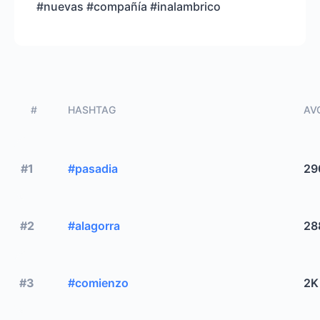
#nuevas #compañía #inalambrico
#
HASHTAG
AVG
#1
#pasadia
29
#2
#alagorra
28
#3
#comienzo
2K