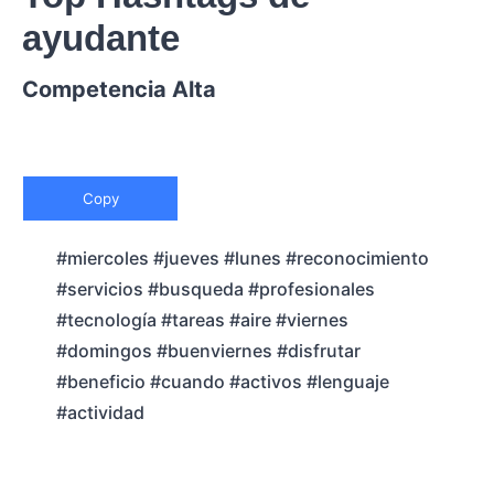
ayudante
Competencia Alta
Copy
#miercoles #jueves #lunes #reconocimiento
#servicios #busqueda #profesionales
#tecnología #tareas #aire #viernes
#domingos #buenviernes #disfrutar
#beneficio #cuando #activos #lenguaje
#actividad