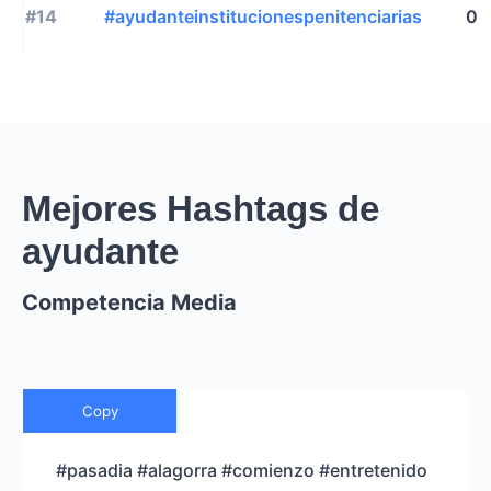
#14
#ayudanteinstitucionespenitenciarias
0
Mejores Hashtags de
ayudante
Competencia Media
Copy
#pasadia #alagorra #comienzo #entretenido