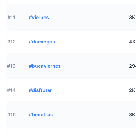
#11
#viernes
3K
#12
#domingos
4K
#13
#buenviernes
29
#14
#disfrutar
2K
#15
#beneficio
3K