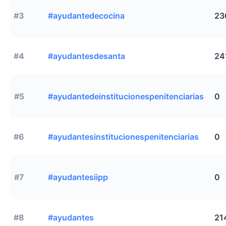
#3
#ayudantedecocina
23
#4
#ayudantesdesanta
24
#5
#ayudantedeinstitucionespenitenciarias
0
#6
#ayudantesinstitucionespenitenciarias
0
#7
#ayudantesiipp
0
#8
#ayudantes
21