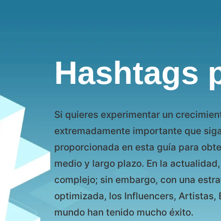
Hashtags p
Si quieres experimentar un crecimien
extremadamente importante que sigas
proporcionada en esta guía para obt
medio y largo plazo. En la actualida
complejo; sin embargo, con una estra
optimizada, los Influencers, Artista
mundo han tenido mucho éxito.