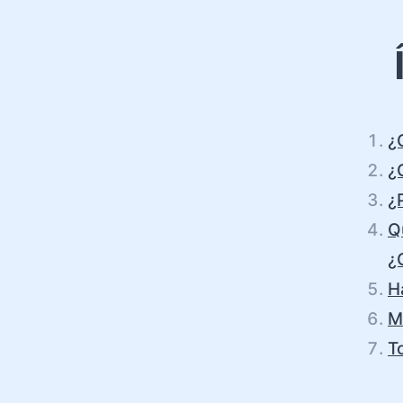
¿
¿
¿
Q
¿
H
M
T