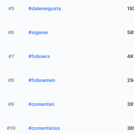
#5
#dalemegusta
19
#6
#sigeme
58
#7
#followrs
4K
#8
#followmen
29
#9
#comenten
39
#10
#comentários
36