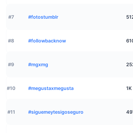
#7
#fotostumblr
51
#8
#followbacknow
61
#9
#mgxmg
25
#10
#megustaxmegusta
1K
#11
#siguemeytesigoseguro
49