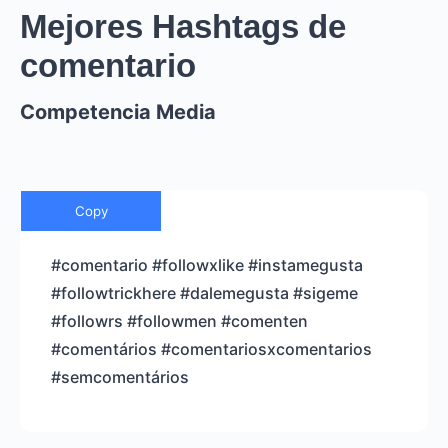
Mejores Hashtags de
comentario
Competencia Media
Copy
#comentario #followxlike #instamegusta
#followtrickhere #dalemegusta #sigeme
#followrs #followmen #comenten
#comentários #comentariosxcomentarios
#semcomentários