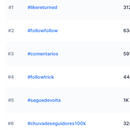
#1
#likereturned
31
#2
#followfollow
63
#3
#comentarios
59
#4
#followtrick
44
#5
#seguedevolta
1K
#6
#chuvadeseguidores100k
32