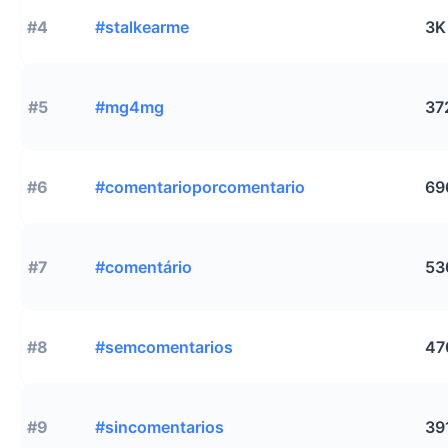
#4
#stalkearme
3K
#5
#mg4mg
37
#6
#comentarioporcomentario
69
#7
#comentário
53
#8
#semcomentarios
47
#9
#sincomentarios
39