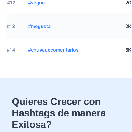
#12
#segue
20
#13
#megusta
2K
#14
#chuvadecomentarios
3K
Quieres Crecer con
Hashtags de manera
Exitosa?