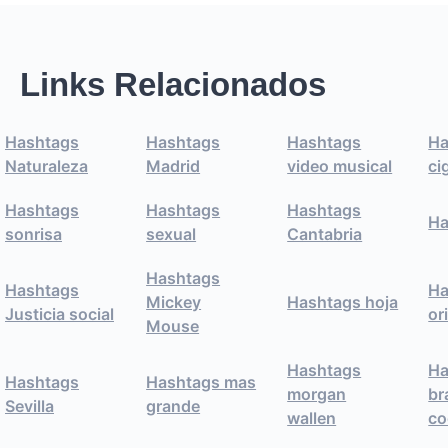
Links Relacionados
Hashtags
Hashtags
Hashtags
Ha
Naturaleza
Madrid
video musical
ci
Hashtags
Hashtags
Hashtags
Ha
sonrisa
sexual
Cantabria
Hashtags
Hashtags
Ha
Mickey
Hashtags hoja
Justicia social
or
Mouse
Hashtags
Ha
Hashtags
Hashtags mas
morgan
br
Sevilla
grande
wallen
co