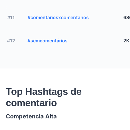
#11
#comentariosxcomentarios
68
#12
#semcomentários
2K
Top Hashtags de
comentario
Competencia Alta