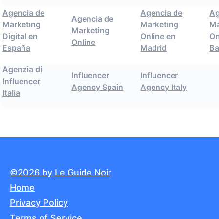
Agencia de
Agencia de
Ag
Agencia de
Marketing
Marketing
Ma
Marketing
Digital en
Online en
On
Online
España
Madrid
Ba
Agenzia di
Influencer
Influencer
Influencer
Agency Spain
Agency Italy
Italia
©2026 by Le Guide Noir
Home
Privacy Policy
Terms of Service