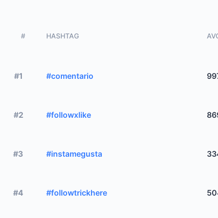
#
HASHTAG
AVG
#1
#comentario
99
#2
#followxlike
86
#3
#instamegusta
33
#4
#followtrickhere
50