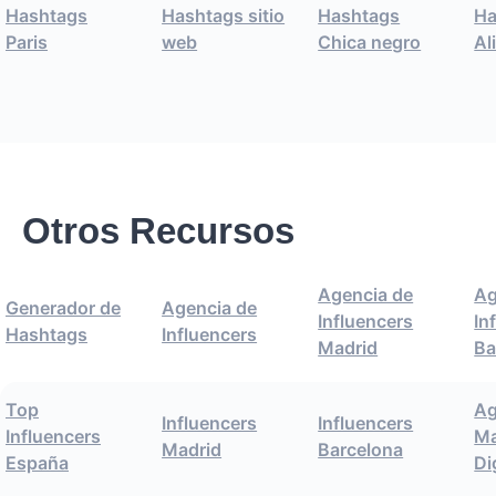
Hashtags
Hashtags sitio
Hashtags
Ha
Paris
web
Chica negro
Al
Otros Recursos
Agencia de
Ag
Generador de
Agencia de
Influencers
In
Hashtags
Influencers
Madrid
Ba
Top
Ag
Influencers
Influencers
Influencers
Ma
Madrid
Barcelona
España
Di