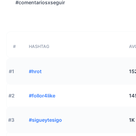
#comentariosxseguir
#
HASHTAG
AVG
#1
#hrot
15
#2
#follor4like
14
#3
#sigueytesigo
1K