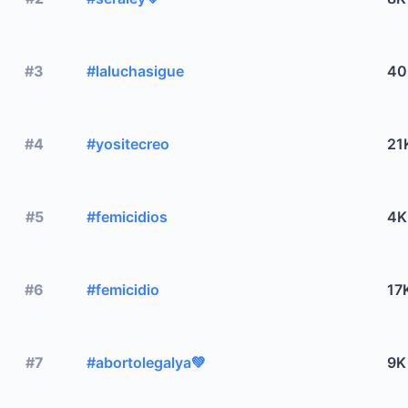
#3
#laluchasigue
40
#4
#yositecreo
21
#5
#femicidios
4K
#6
#femicidio
17
#7
#abortolegalya💚
9K