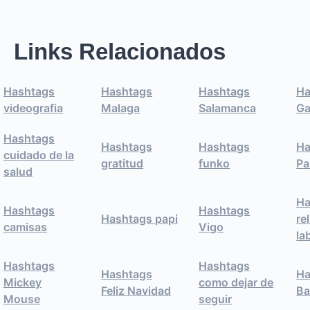
Links Relacionados
Hashtags
Hashtags
Hashtags
Ha
videografia
Malaga
Salamanca
Ga
Hashtags
Hashtags
Hashtags
Ha
cuidado de la
gratitud
funko
Pa
salud
Ha
Hashtags
Hashtags
Hashtags papi
re
camisas
Vigo
la
Hashtags
Hashtags
Hashtags
Ha
Mickey
como dejar de
Feliz Navidad
Ba
Mouse
seguir