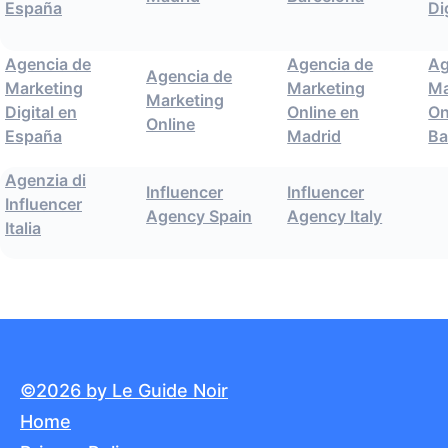
España
Di
Agencia de
Agencia de
Ag
Agencia de
Marketing
Marketing
Ma
Marketing
Digital en
Online en
On
Online
España
Madrid
Ba
Agenzia di
Influencer
Influencer
Influencer
Agency Spain
Agency Italy
Italia
©2026 by Le Guide Noir
Home