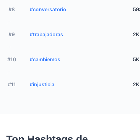
#8
#conversatorio
59
#9
#trabajadoras
2K
#10
#cambiemos
5K
#11
#injusticia
2K
Top Hashtags de