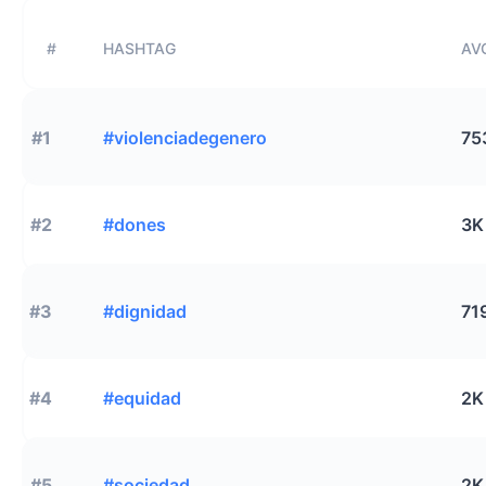
#
HASHTAG
AVG
#1
#violenciadegenero
75
#2
#dones
3K
#3
#dignidad
71
#4
#equidad
2K
#5
#sociedad
2K