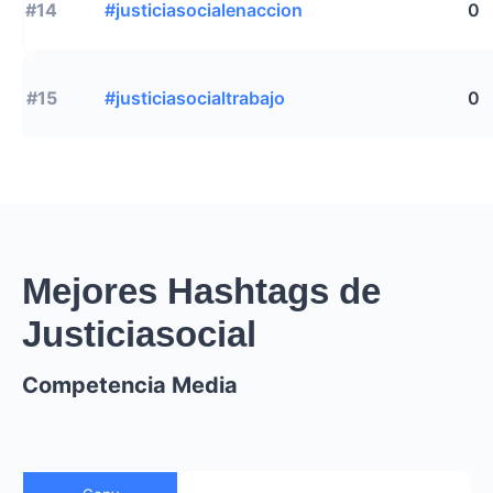
#14
#justiciasocialenaccion
0
#15
#justiciasocialtrabajo
0
Mejores Hashtags de
Justiciasocial
Competencia Media