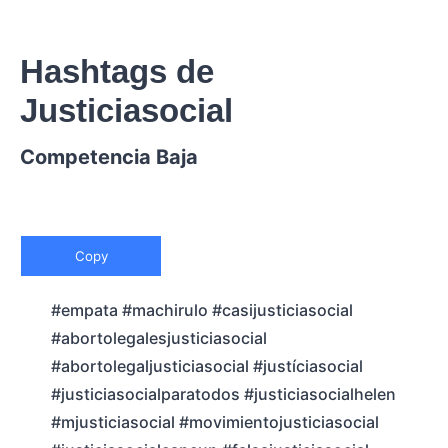
Hashtags de
Justiciasocial
Competencia Baja
Copy
#empata #machirulo #casijusticiasocial
#abortolegalesjusticiasocial
#abortolegaljusticiasocial #justíciasocial
#justiciasocialparatodos #justiciasocialhelen
#mjusticiasocial #movimientojusticiasocial