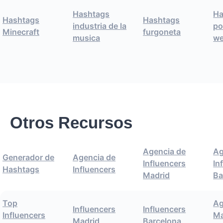
Hashtags
Ha
Hashtags
Hashtags
industria de la
po
Minecraft
furgoneta
musica
w
Otros Recursos
Agencia de
Ag
Generador de
Agencia de
Influencers
In
Hashtags
Influencers
Madrid
Ba
Top
Ag
Influencers
Influencers
Influencers
Ma
Madrid
Barcelona