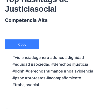
Justiciasocial
Competencia Alta
Copy
#violenciadegenero #dones #dignidad
#equidad #sociedad #derechos #justicia
#ddhh #derechoshumanos #noalaviolencia
#psoe #protestas #acompañamiento
#trabajosocial