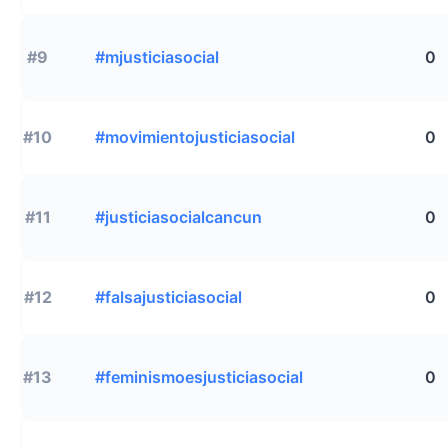
#9
#mjusticiasocial
0
#10
#movimientojusticiasocial
0
#11
#justiciasocialcancun
0
#12
#falsajusticiasocial
0
#13
#feminismoesjusticiasocial
0