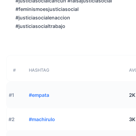
#justiciasocialcancun #falsajusticiasocial
#feminismoesjusticiasocial
#justiciasocialenaccion
#justiciasocialtrabajo
#
HASHTAG
AVG
#1
#empata
2K
#2
#machirulo
3K