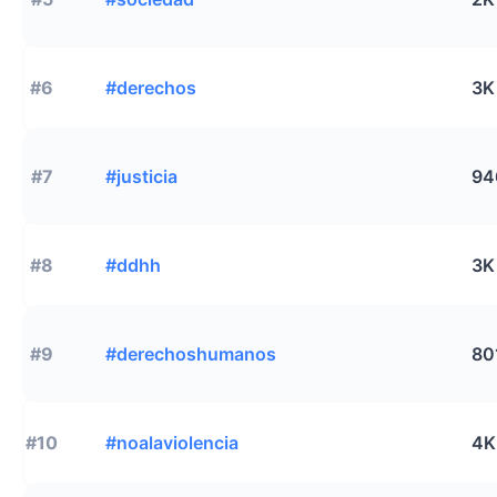
#6
#derechos
3K
#7
#justicia
94
#8
#ddhh
3K
#9
#derechoshumanos
80
#10
#noalaviolencia
4K