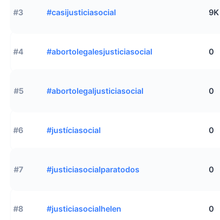
#3
#casijusticiasocial
9K
#4
#abortolegalesjusticiasocial
0
#5
#abortolegaljusticiasocial
0
#6
#justíciasocial
0
#7
#justiciasocialparatodos
0
#8
#justiciasocialhelen
0