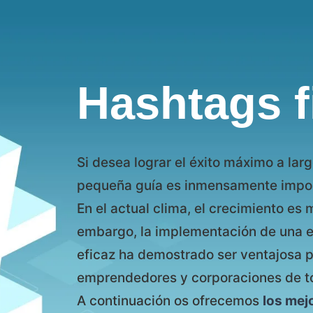
Hashtags f
Si desea lograr el éxito máximo a lar
pequeña guía es inmensamente impor
En el actual clima, el crecimiento es 
embargo, la implementación de una e
eficaz ha demostrado ser ventajosa pa
emprendedores y corporaciones de t
A continuación os ofrecemos
los mej