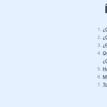
¿
¿
¿
Qu
¿
H
M
T