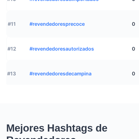
#11
#revendedoresprecoce
0
#12
#revendedoresautorizados
0
#13
#revendedoresdecampina
0
Mejores Hashtags de