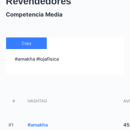
Revendedores
Competencia Media
Copy
#amakha #lojafísica
#
HASHTAG
AVG
#1
#amakha
45