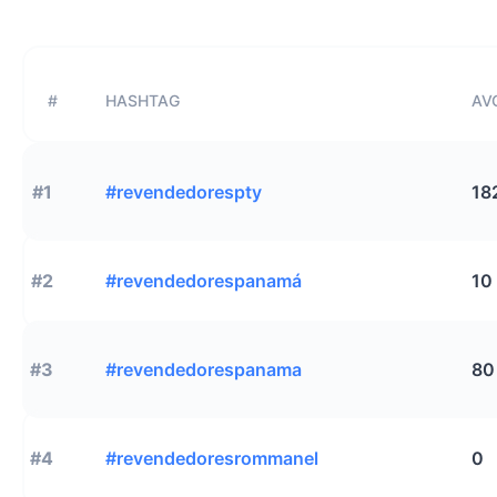
#
HASHTAG
AVG
#1
#revendedorespty
18
#2
#revendedorespanamá
10
#3
#revendedorespanama
80
#4
#revendedoresrommanel
0