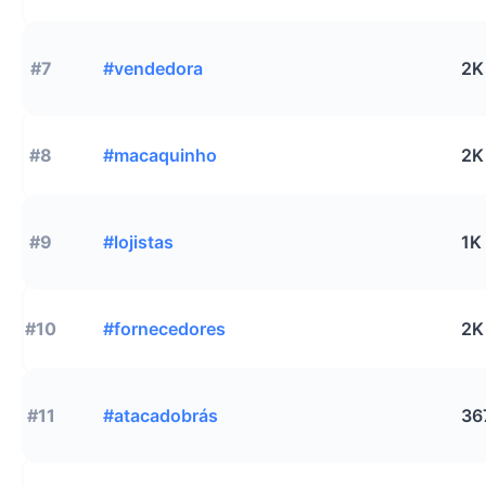
#7
#vendedora
2K
#8
#macaquinho
2K
#9
#lojistas
1K
#10
#fornecedores
2K
#11
#atacadobrás
36