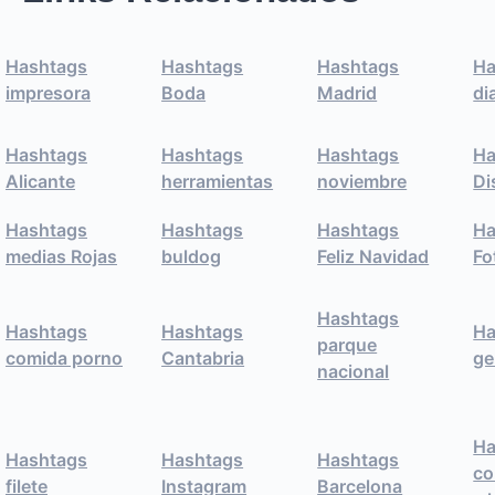
Hashtags
Hashtags
Hashtags
Ha
impresora
Boda
Madrid
di
Hashtags
Hashtags
Hashtags
Ha
Alicante
herramientas
noviembre
Di
Hashtags
Hashtags
Hashtags
Ha
medias Rojas
buldog
Feliz Navidad
Fo
Hashtags
Hashtags
Hashtags
Ha
parque
comida porno
Cantabria
ge
nacional
Ha
Hashtags
Hashtags
Hashtags
co
filete
Instagram
Barcelona