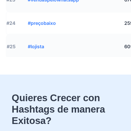
#24
#preçobaixo
25
#25
#lojista
60
Quieres Crecer con
Hashtags de manera
Exitosa?