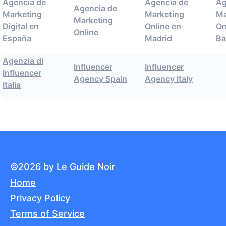
Agencia de
Agencia de
Ag
Agencia de
Marketing
Marketing
Ma
Marketing
Digital en
Online en
On
Online
España
Madrid
Ba
Agenzia di
Influencer
Influencer
Influencer
Agency Spain
Agency Italy
Italia
©2026 by Le Guide Noir
Home
Privacy Policy
Terms of Service