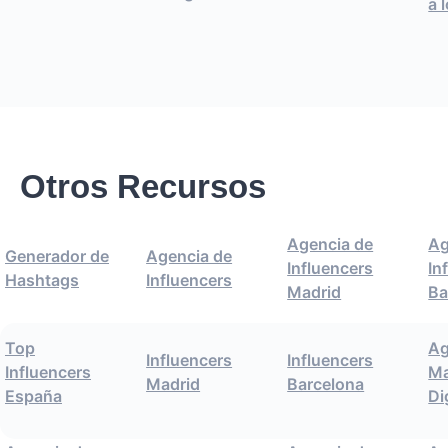
a 
Otros Recursos
Agencia de
Ag
Generador de
Agencia de
Influencers
In
Hashtags
Influencers
Madrid
Ba
Top
Ag
Influencers
Influencers
Influencers
Ma
Madrid
Barcelona
España
Di