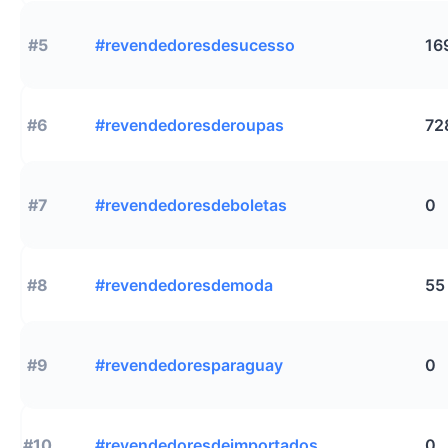
#5
#revendedoresdesucesso
16
#6
#revendedoresderoupas
72
#7
#revendedoresdeboletas
0
#8
#revendedoresdemoda
55
#9
#revendedoresparaguay
0
#10
#revendedoresdeimportados
0