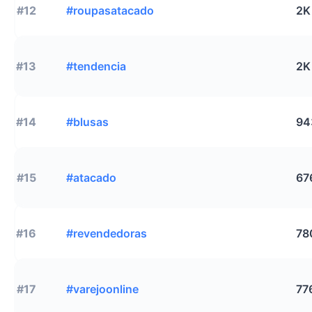
#12
#roupasatacado
2K
#13
#tendencia
2K
#14
#blusas
94
#15
#atacado
67
#16
#revendedoras
78
#17
#varejoonline
77