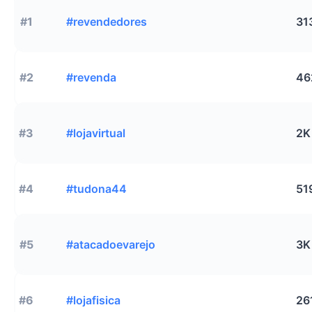
#1
#revendedores
31
#2
#revenda
46
#3
#lojavirtual
2K
#4
#tudona44
51
#5
#atacadoevarejo
3K
#6
#lojafisica
26