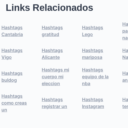
Links Relacionados
Ha
Hashtags
Hashtags
Hashtags
pa
Cantabria
gratitud
Lego
na
Hashtags
Hashtags
Hashtags
Ha
Vigo
Alicante
mariposa
Na
Hashtags mi
Hashtags
Hashtags
Ha
cuerpo mi
equipo de la
buldog
an
eleccion
nba
Hashtags
Hashtags
Hashtags
Ha
como creas
registrar un
Instagram
te
un