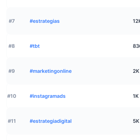
#7
#estrategias
12
#8
#tbt
83
#9
#marketingonline
2K
#10
#instagramads
1K
#11
#estrategiadigital
5K