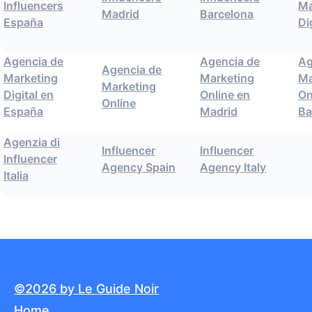
Influencers
Ma
Madrid
Barcelona
España
Di
Agencia de
Agencia de
Ag
Agencia de
Marketing
Marketing
Ma
Marketing
Digital en
Online en
On
Online
España
Madrid
Ba
Agenzia di
Influencer
Influencer
Influencer
Agency Spain
Agency Italy
Italia
©2026 by Le Guide Noir
Home