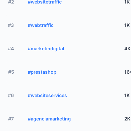
#2
#websitetraffic
1K
#3
#webtraffic
1K
#4
#marketindigital
4K
#5
#prestashop
16
#6
#websiteservices
1K
#7
#agenciamarketing
2K