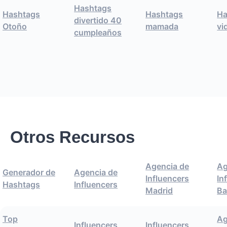
Hashtags
Hashtags
Hashtags
Ha
divertido 40
Otoño
mamada
vi
cumpleaños
Otros Recursos
Agencia de
Ag
Generador de
Agencia de
Influencers
In
Hashtags
Influencers
Madrid
Ba
Top
Ag
Influencers
Influencers