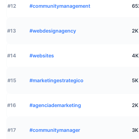
#12
#communitymanagement
65
#13
#webdesignagency
2K
#14
#websites
4K
#15
#marketingestrategico
5K
#16
#agenciademarketing
2K
#17
#communitymanager
3K