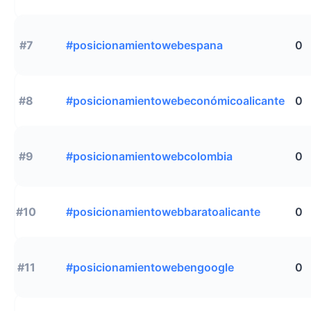
#7
#posicionamientowebespana
0
#8
#posicionamientowebeconómicoalicante
0
#9
#posicionamientowebcolombia
0
#10
#posicionamientowebbaratoalicante
0
#11
#posicionamientowebengoogle
0