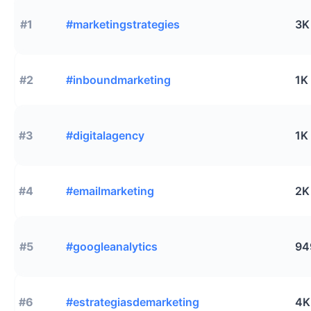
#1
#marketingstrategies
3K
#2
#inboundmarketing
1K
#3
#digitalagency
1K
#4
#emailmarketing
2K
#5
#googleanalytics
94
#6
#estrategiasdemarketing
4K