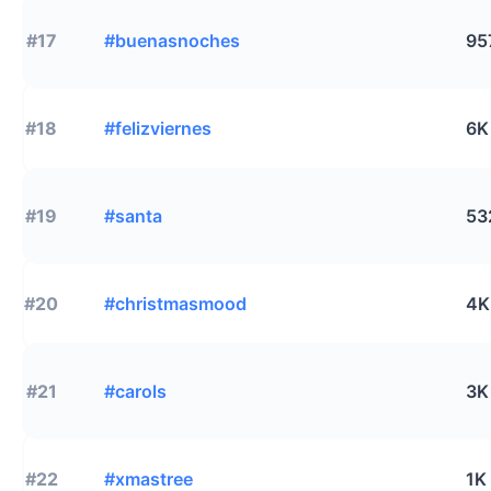
#17
#buenasnoches
95
#18
#felizviernes
6K
#19
#santa
53
#20
#christmasmood
4K
#21
#carols
3K
#22
#xmastree
1K