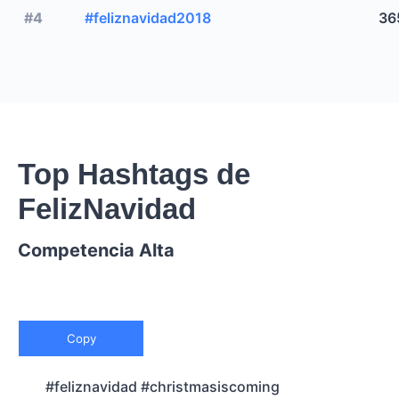
#4
#feliznavidad2018
36
Top Hashtags de
FelizNavidad
Competencia Alta
Copy
#feliznavidad #christmasiscoming