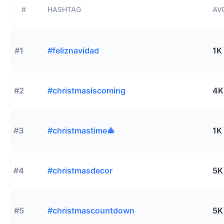
#
HASHTAG
AVG
#1
#feliznavidad
1K
#2
#christmasiscoming
4K
#3
#christmastime🎄
1K
#4
#christmasdecor
5K
#5
#christmascountdown
5K