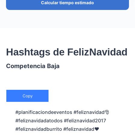
Calcular tiempo estimado
Hashtags de FelizNavidad
Competencia Baja
Copy
#planificaciondeeventos #feliznavidad🎅
#feliznavidadatodos #feliznavidad2017
#feliznavidadburrito #feliznavidad❤️