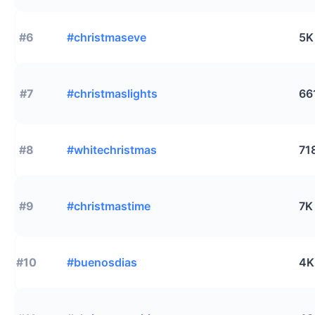
#6
#christmaseve
5K
#7
#christmaslights
66
#8
#whitechristmas
71
#9
#christmastime
7K
#10
#buenosdias
4K