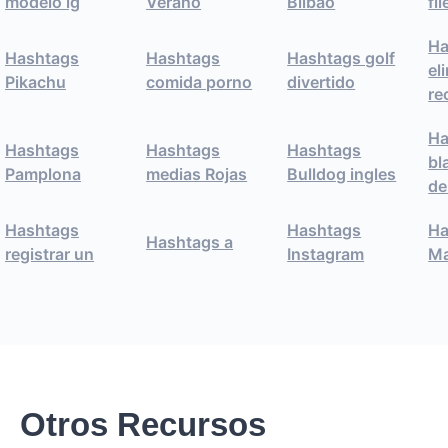
modelo ig
Verano
Bilbao
fil
Ha
Hashtags
Hashtags
Hashtags golf
el
Pikachu
comida porno
divertido
re
Ha
Hashtags
Hashtags
Hashtags
bl
Pamplona
medias Rojas
Bulldog ingles
de
Hashtags
Hashtags
Ha
Hashtags a
registrar un
Instagram
Ma
Otros Recursos