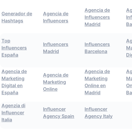
Agencia de
Ag
Generador de
Agencia de
Influencers
In
Hashtags
Influencers
Madrid
Ba
Top
Ag
Influencers
Influencers
Influencers
Ma
Madrid
Barcelona
España
Di
Agencia de
Agencia de
Ag
Agencia de
Marketing
Marketing
Ma
Marketing
Digital en
Online en
On
Online
España
Madrid
Ba
Agenzia di
Influencer
Influencer
Influencer
Agency Spain
Agency Italy
Italia