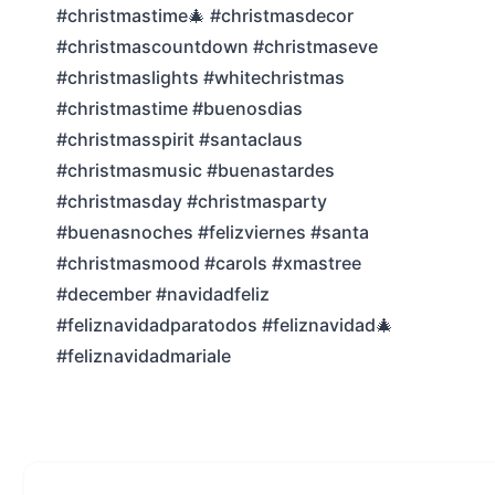
#christmastime🎄 #christmasdecor
#christmascountdown #christmaseve
#christmaslights #whitechristmas
#christmastime #buenosdias
#christmasspirit #santaclaus
#christmasmusic #buenastardes
#christmasday #christmasparty
#buenasnoches #felizviernes #santa
#christmasmood #carols #xmastree
#december #navidadfeliz
#feliznavidadparatodos #feliznavidad🎄
#feliznavidadmariale