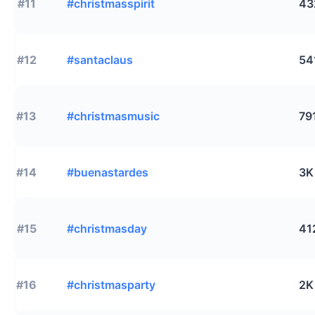
#11
#christmasspirit
43
#12
#santaclaus
54
#13
#christmasmusic
79
#14
#buenastardes
3K
#15
#christmasday
41
#16
#christmasparty
2K