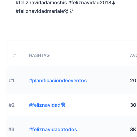
#feliznavidadamoshis #feliznavidad2018🎄
#feliznavidadmariale🎅🎈
#
HASHTAG
AVG
#1
#planificaciondeeventos
20
#2
#feliznavidad🎅
30
#3
#feliznavidadatodos
3K