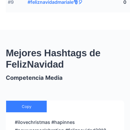
#9
#feliznavidadmariale🎅🎈
0
Mejores Hashtags de
FelizNavidad
Competencia Media
Copy
#ilovechristmas #hapinnes