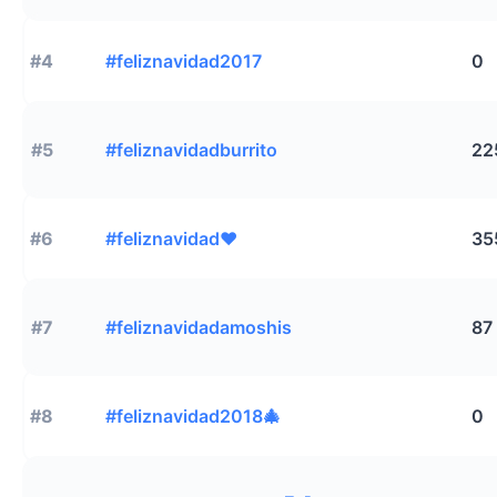
#4
#feliznavidad2017
0
#5
#feliznavidadburrito
22
#6
#feliznavidad❤️
35
#7
#feliznavidadamoshis
87
#8
#feliznavidad2018🎄
0