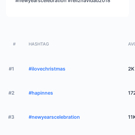
#newyearscelebration #feliznavidad2018
#
HASHTAG
AVG
#1
#ilovechristmas
2K
#2
#hapinnes
17
#3
#newyearscelebration
11