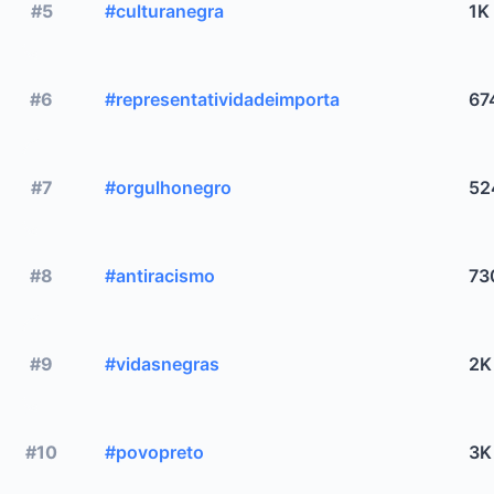
#5
#culturanegra
1K
#6
#representatividadeimporta
67
#7
#orgulhonegro
52
#8
#antiracismo
73
#9
#vidasnegras
2K
#10
#povopreto
3K