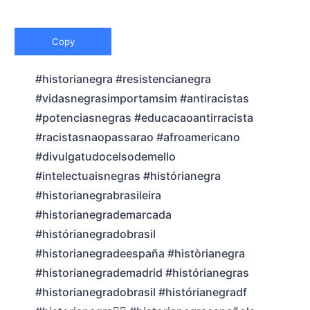
Copy
#historianegra #resistencianegra
#vidasnegrasimportamsim #antiracistas
#potenciasnegras #educacaoantirracista
#racistasnaopassarao #afroamericano
#divulgatudocelsodemello
#intelectuaisnegras #histórianegra
#historianegrabrasileira
#historianegrademarcada
#histórianegradobrasil
#historianegradeespaña #històrianegra
#historianegrademadrid #histórianegras
#historianegradobrasil #histórianegradf