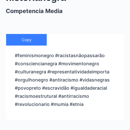
Competencia Media
Copy
#feminismonegro #racistasnãopassarão
#consciencianegra #movimentonegro
#culturanegra #representatividadeimporta
#orgulhonegro #antiracismo #vidasnegras
#povopreto #escravidão #igualdaderacial
#racismoestrutural #antirracismo
#revolucionario #mumia #etnia