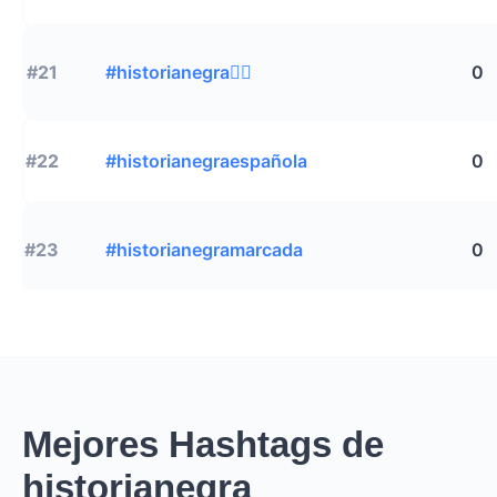
#21
#historianegra✊🏿
0
#22
#historianegraespañola
0
#23
#historianegramarcada
0
Mejores Hashtags de
historianegra