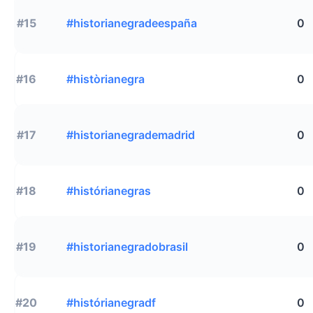
#15
#historianegradeespaña
0
#16
#històrianegra
0
#17
#historianegrademadrid
0
#18
#histórianegras
0
#19
#historianegradobrasil
0
#20
#histórianegradf
0