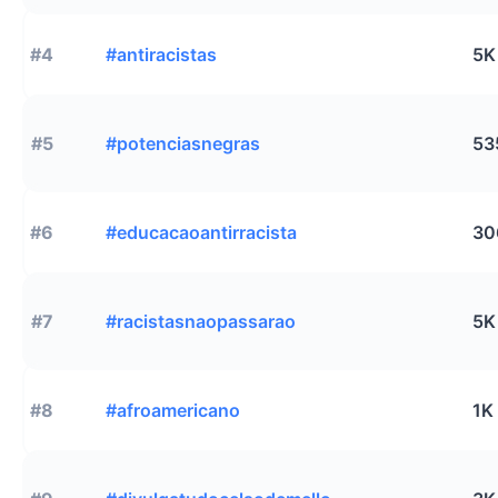
#4
#antiracistas
5K
#5
#potenciasnegras
53
#6
#educacaoantirracista
30
#7
#racistasnaopassarao
5K
#8
#afroamericano
1K