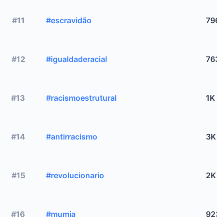
#11
#escravidão
79
#12
#igualdaderacial
76
#13
#racismoestrutural
1K
#14
#antirracismo
3K
#15
#revolucionario
2K
#16
#mumia
92