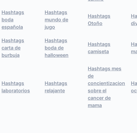
Hashtags
Hashtags
Hashtags
Ha
boda
mundo de
Otoño
di
española
jugo
Hashtags
Hashtags
Hashtags
Ha
carta de
boda de
camiseta
ma
burbuja
halloween
Hashtags mes
de
Hashtags
Hashtags
concientizacion
Ha
laboratorios
relajante
sobre el
oc
cancer de
mama