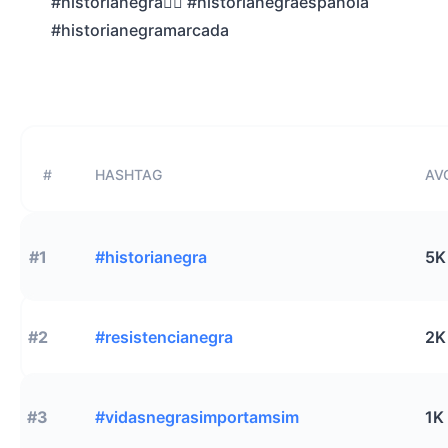
#historianegra✊🏿 #historianegraespañola
#historianegramarcada
#
HASHTAG
AVG
#1
#historianegra
5K
#2
#resistencianegra
2K
#3
#vidasnegrasimportamsim
1K