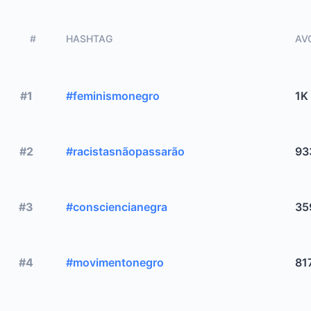
#
HASHTAG
AVG
#1
#feminismonegro
1K
#2
#racistasnãopassarão
93
#3
#consciencianegra
35
#4
#movimentonegro
81