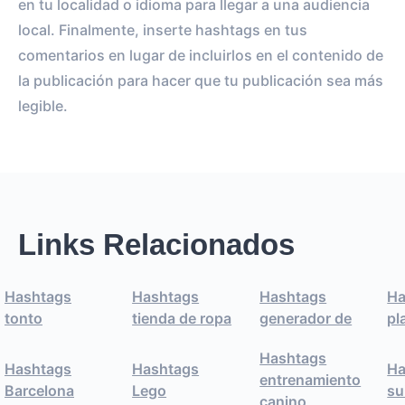
en tu localidad o idioma para llegar a una audiencia
local. Finalmente, inserte hashtags en tus
comentarios en lugar de incluirlos en el contenido de
la publicación para hacer que tu publicación sea más
legible.
Links Relacionados
Hashtags
Hashtags
Hashtags
Ha
tonto
tienda de ropa
generador de
pl
Hashtags
Hashtags
Hashtags
Ha
entrenamiento
Barcelona
Lego
su
canino