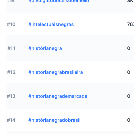
#9
#divulgatudocelsodemello
3K
#10
#intelectuaisnegras
76
#11
#histórianegra
0
#12
#historianegrabrasileira
0
#13
#historianegrademarcada
0
#14
#histórianegradobrasil
0