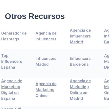
Otros Recursos
Agencia de
Ag
Generador de
Agencia de
Influencers
In
Hashtags
Influencers
Madrid
Ba
Top
Ag
Influencers
Influencers
Influencers
Ma
Madrid
Barcelona
España
Di
Agencia de
Agencia de
Ag
Agencia de
Marketing
Marketing
Ma
Marketing
Digital en
Online en
On
Online
España
Madrid
Ba