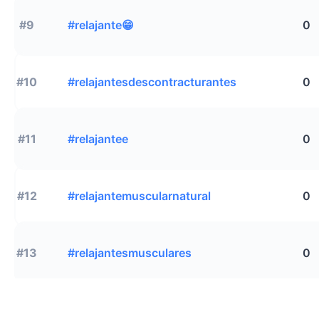
#9
#relajante😁
0
#10
#relajantesdescontracturantes
0
#11
#relajantee
0
#12
#relajantemuscularnatural
0
#13
#relajantesmusculares
0