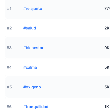
#1
#relajante
77
#2
#salud
2K
#3
#bienestar
9K
#4
#calma
5K
#5
#oxigeno
5K
#6
#tranquilidad
1K