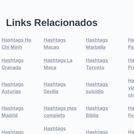
Links Relacionados
Hashtags Ho
Hashtags
Hashtags
Ha
Chi Minh
Macao
Marbella
Pa
Hashtags
Hashtags La
Hashtags
Ha
Granada
Meca
Toronto
Pr
Ha
Hashtags
Hashtags
Hashtags
vi
Asturias
Sevilla
suicidio
ch
Hashtags
Hashtags mes
Hashtags
Ha
Madrid
completo
Biblia
Fo
Hashtags
Hashtags
Hashtags
Ha