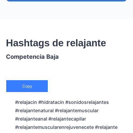
Hashtags de relajante
Competencia Baja
Copy
#relajacin #hidratacin #sonidosrelajantes
#relajantenatural #relajantemuscular
#relajanteanal #relajantecapilar
#relajantemuscularenrejuvenecete #relajante