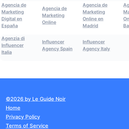
Agencia de
Agencia de
Ag
Agencia de
Marketing
Marketing
Ma
Marketing
Digital en
Online en
On
Online
España
Madrid
Ba
Agenzia di
Influencer
Influencer
Influencer
Agency Spain
Agency Italy
Italia
©2026 by Le Guide Noir
Home
Privacy Policy
Terms of Service