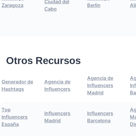
Ciudad del
Zaragoza
Berlin
Al
Cabo
Otros Recursos
Agencia de
Ag
Generador de
Agencia de
Influencers
In
Hashtags
Influencers
Madrid
Ba
Top
Ag
Influencers
Influencers
Influencers
Ma
Madrid
Barcelona
España
Di