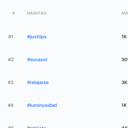
#
HASHTAG
AVG
#1
#justtips
1K
#2
#eucasol
30
#3
#relajarse
3K
#4
#luminosidad
1K
#5
#relajate
46