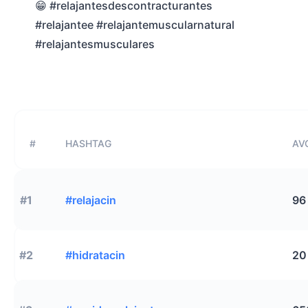
😁 #relajantesdescontracturantes
#relajantee #relajantemuscularnatural
#relajantesmusculares
#
HASHTAG
AVG
#1
#relajacin
96
#2
#hidratacin
20