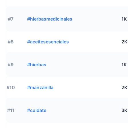
#7
#hierbasmedicinales
1K
#8
#aceitesesenciales
2K
#9
#hierbas
1K
#10
#manzanilla
2K
#11
#cuidate
3K