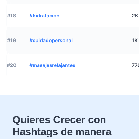
#18
#hidratacion
2K
#19
#cuidadopersonal
1K
#20
#masajesrelajantes
77
Quieres Crecer con
Hashtags de manera