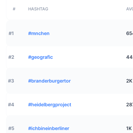
#
HASHTAG
AVG
#1
#mnchen
65
#2
#geografic
44
#3
#branderburgertor
2K
#4
#heidelbergproject
28
#5
#ichbineinberliner
1K