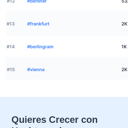
#12
#berliner
53
#13
#frankfurt
2K
#14
#berlingram
1K
#15
#vienna
2K
Quieres Crecer con