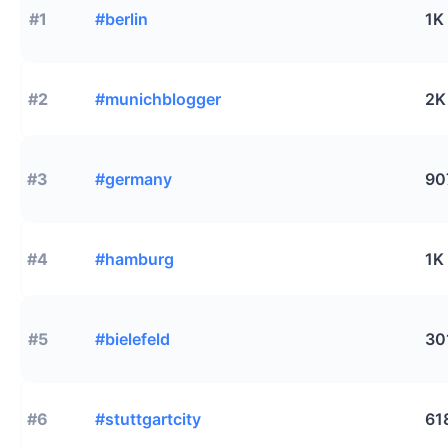
#1
#berlin
1K
#2
#munichblogger
2K
#3
#germany
90
#4
#hamburg
1K
#5
#bielefeld
30
#6
#stuttgartcity
61