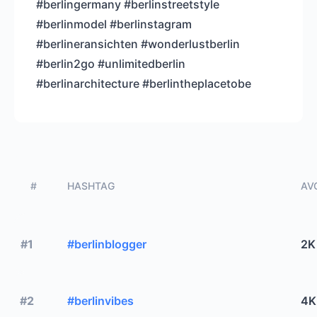
#berlingermany #berlinstreetstyle
#berlinmodel #berlinstagram
#berlineransichten #wonderlustberlin
#berlin2go #unlimitedberlin
#berlinarchitecture #berlintheplacetobe
#
HASHTAG
AVG
#1
#berlinblogger
2K
#2
#berlinvibes
4K