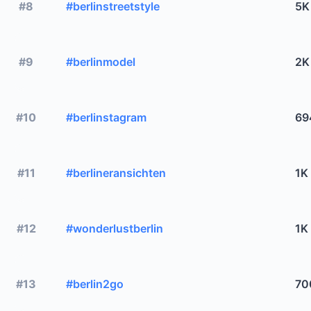
#8
#berlinstreetstyle
5K
#9
#berlinmodel
2K
#10
#berlinstagram
69
#11
#berlineransichten
1K
#12
#wonderlustberlin
1K
#13
#berlin2go
70