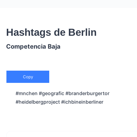
Hashtags de Berlin
Competencia Baja
Copy
#mnchen #geografic #branderburgertor
#heidelbergproject #ichbineinberliner