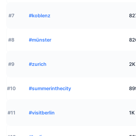
#7
#koblenz
82
#8
#münster
82
#9
#zurich
2K
#10
#summerinthecity
89
#11
#visitberlin
1K