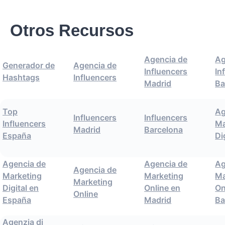
Otros Recursos
Agencia de
Ag
Generador de
Agencia de
Influencers
In
Hashtags
Influencers
Madrid
Ba
Top
Ag
Influencers
Influencers
Influencers
Ma
Madrid
Barcelona
España
Di
Agencia de
Agencia de
Ag
Agencia de
Marketing
Marketing
Ma
Marketing
Digital en
Online en
On
Online
España
Madrid
Ba
Agenzia di