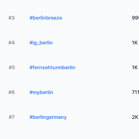
#3
#berlinbreeze
99
#4
#ig_berlin
1K
#5
#fernsehturmberlin
1K
#6
#myberlin
71
#7
#berlingermany
2K