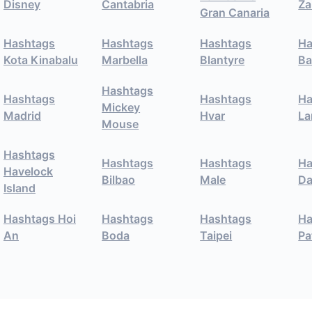
Disney
Cantabria
Za
Gran Canaria
Hashtags
Hashtags
Hashtags
Ha
Kota Kinabalu
Marbella
Blantyre
Ba
Hashtags
Hashtags
Hashtags
Ha
Mickey
Madrid
Hvar
La
Mouse
Hashtags
Hashtags
Hashtags
Ha
Havelock
Bilbao
Male
D
Island
Hashtags Hoi
Hashtags
Hashtags
Ha
An
Boda
Taipei
Pa