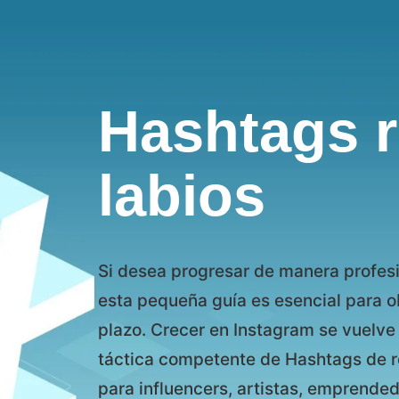
Hashtags r
labios
Si desea progresar de manera profesi
esta pequeña guía es esencial para ob
plazo. Crecer en Instagram se vuelve 
táctica competente de Hashtags de re
para influencers, artistas, emprende