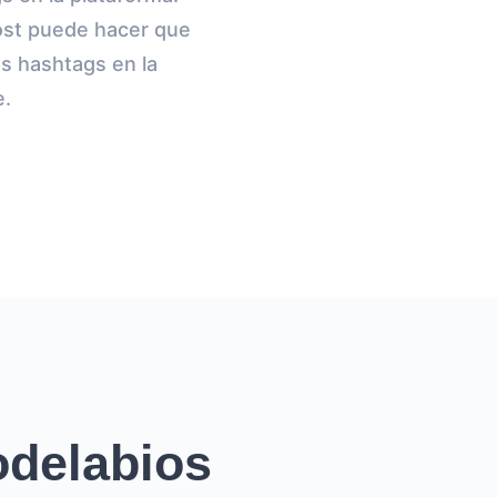
post puede hacer que
s hashtags en la
e.
odelabios