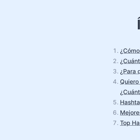
¿Cómo 
¿Cuánt
¿Para 
Quiero 
¿Cuánto
Hashta
Mejore
Top Ha