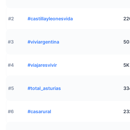
#2
#castillayleonesvida
22
#3
#viviargentina
50
#4
#viajaresvivir
5K
#5
#total_asturias
33
#6
#casarural
23