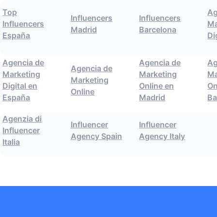
Top
Ag
Influencers
Influencers
Influencers
Ma
Madrid
Barcelona
España
Di
Agencia de
Agencia de
Ag
Agencia de
Marketing
Marketing
Ma
Marketing
Digital en
Online en
On
Online
España
Madrid
Ba
Agenzia di
Influencer
Influencer
Influencer
Agency Spain
Agency Italy
Italia