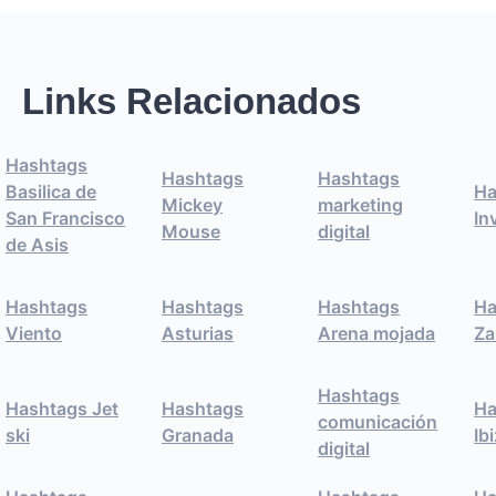
Links Relacionados
Hashtags
Hashtags
Hashtags
Basilica de
Ha
Mickey
marketing
San Francisco
In
Mouse
digital
de Asis
Hashtags
Hashtags
Hashtags
Ha
Viento
Asturias
Arena mojada
Za
Hashtags
Hashtags Jet
Hashtags
Ha
comunicación
ski
Granada
Ib
digital