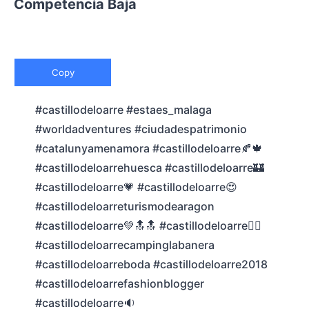
Competencia Baja
Copy
#castillodeloarre #estaes_malaga
#worldadventures #ciudadespatrimonio
#catalunyamenamora #castillodeloarre🍂🍁
#castillodeloarrehuesca #castillodeloarre🏰
#castillodeloarre💗 #castillodeloarre😍
#castillodeloarreturismodearagon
#castillodeloarre💚🔝🔝 #castillodeloarre🚶‍♂️
#castillodeloarrecampinglabanera
#castillodeloarreboda #castillodeloarre2018
#castillodeloarrefashionblogger
#castillodeloarre🔉