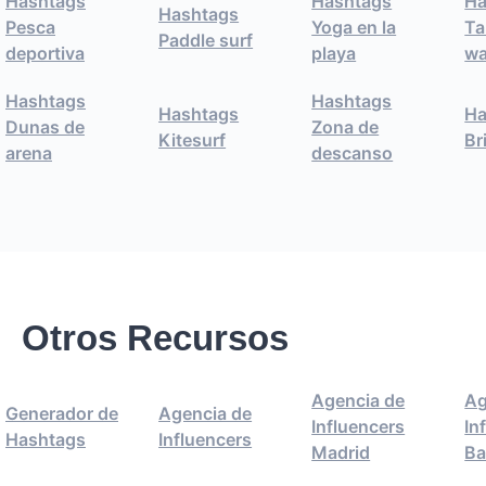
Hashtags
Hashtags
Ha
Hashtags
Pesca
Yoga en la
Ta
Paddle surf
deportiva
playa
wa
Hashtags
Hashtags
Hashtags
Ha
Dunas de
Zona de
Kitesurf
Br
arena
descanso
Otros Recursos
Agencia de
Ag
Generador de
Agencia de
Influencers
In
Hashtags
Influencers
Madrid
Ba