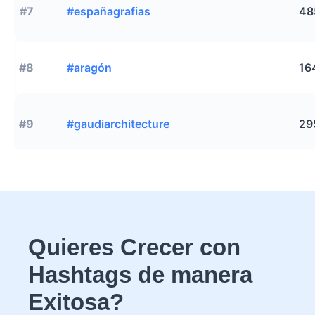
#7
#españagrafias
48
#8
#aragón
16
#9
#gaudiarchitecture
29
Quieres Crecer con
Hashtags de manera
Exitosa?