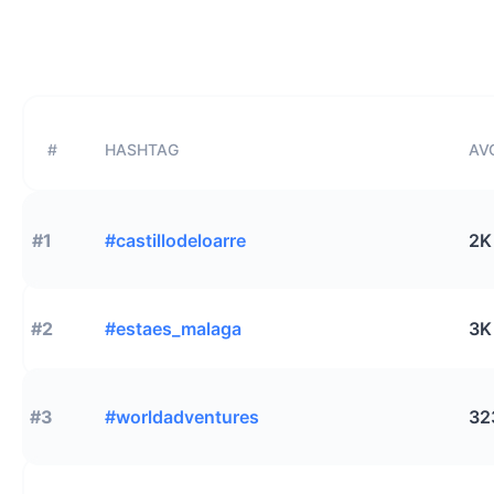
#
HASHTAG
AVG
#1
#castillodeloarre
2K
#2
#estaes_malaga
3K
#3
#worldadventures
32