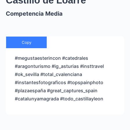
Castillo de Loarre
Competencia Media
Copy
#megustaesterincon #catedrales
#aragonturismo #ig_asturias #insttravel
#ok_sevilla #total_cvalenciana
#instantesfotograficos #topspainphoto
#plazaespaña #great_captures_spain
#catalunyamagrada #todo_castillayleon