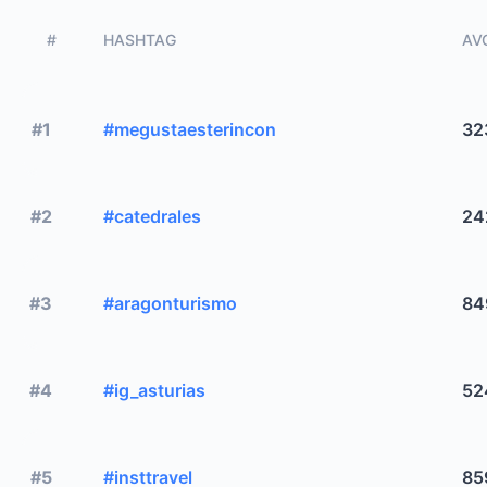
#
HASHTAG
AVG
#1
#megustaesterincon
32
#2
#catedrales
24
#3
#aragonturismo
84
#4
#ig_asturias
52
#5
#insttravel
85