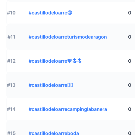
#10
#castillodeloarre😍
0
#11
#castillodeloarreturismodearagon
0
#12
#castillodeloarre💚🔝🔝
0
#13
#castillodeloarre🚶‍♂️
0
#14
#castillodeloarrecampinglabanera
0
#15
#castillodeloarreboda
0