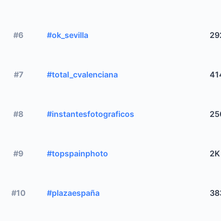
#6
#ok_sevilla
29
#7
#total_cvalenciana
41
#8
#instantesfotograficos
25
#9
#topspainphoto
2K
#10
#plazaespaña
38