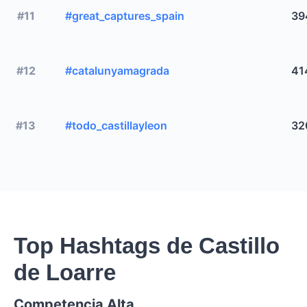
#11
#great_captures_spain
39
#12
#catalunyamagrada
41
#13
#todo_castillayleon
32
Top Hashtags de Castillo
de Loarre
Competencia Alta