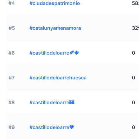
#4
#ciudadespatrimonio
58
#5
#catalunyamenamora
32
#6
#castillodeloarre🍂🍁
0
#7
#castillodeloarrehuesca
0
#8
#castillodeloarre🏰
0
#9
#castillodeloarre💗
0