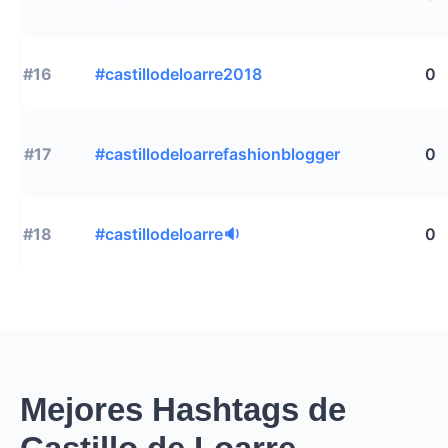
#16
#castillodeloarre2018
0
#17
#castillodeloarrefashionblogger
0
#18
#castillodeloarre🔉
0
Mejores Hashtags de