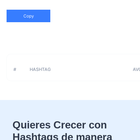
Copy
#
HASHTAG
AVG
Quieres Crecer con
Hashtags de manera