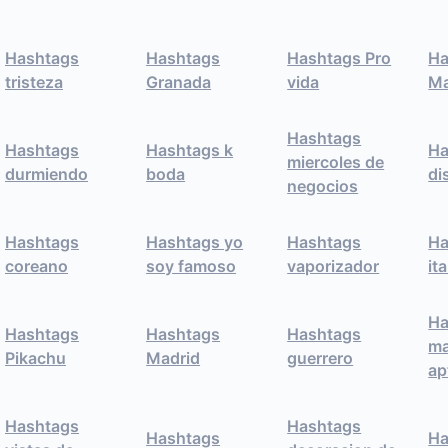
Hashtags
Hashtags
Hashtags Pro
Ha
tristeza
Granada
vida
Ma
Hashtags
Hashtags
Hashtags k
Ha
miercoles de
durmiendo
boda
di
negocios
Hashtags
Hashtags yo
Hashtags
Ha
coreano
soy famoso
vaporizador
it
Ha
Hashtags
Hashtags
Hashtags
ma
Pikachu
Madrid
guerrero
ap
Hashtags
Hashtags
Hashtags
Ha