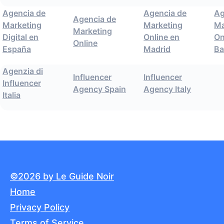
Agencia de
Agencia de
Ag
Agencia de
Marketing
Marketing
Ma
Marketing
Digital en
Online en
On
Online
España
Madrid
Ba
Agenzia di
Influencer
Influencer
Influencer
Agency Spain
Agency Italy
Italia
©2026 by Le Guide Noir
Home
Privacy Policy
Terms of Service