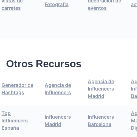
vistas de
decoracion de
Fotografia
ac
carretes
eventos
Otros Recursos
Agencia de
Ag
Generador de
Agencia de
Influencers
In
Hashtags
Influencers
Madrid
Ba
Top
Ag
Influencers
Influencers
Influencers
Ma
Madrid
Barcelona
España
Di