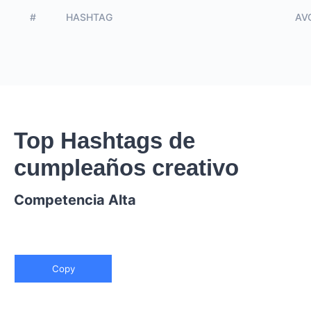
#
HASHTAG
AVG
Top Hashtags de
cumpleaños creativo
Competencia Alta
Copy