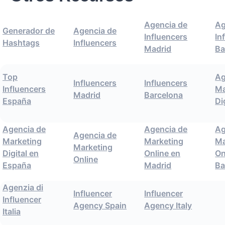
Agencia de
Ag
Generador de
Agencia de
Influencers
In
Hashtags
Influencers
Madrid
Ba
Top
Ag
Influencers
Influencers
Influencers
Ma
Madrid
Barcelona
España
Di
Agencia de
Agencia de
Ag
Agencia de
Marketing
Marketing
Ma
Marketing
Digital en
Online en
On
Online
España
Madrid
Ba
Agenzia di
Influencer
Influencer
Influencer
Agency Spain
Agency Italy
Italia