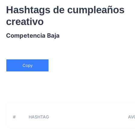
Hashtags de cumpleaños
creativo
Competencia Baja
Copy
#
HASHTAG
AVG