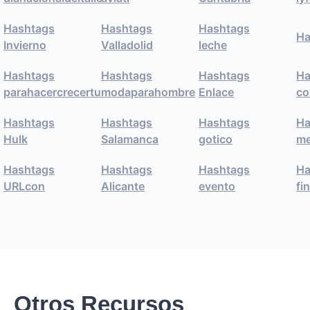
Hashtags
Hashtags
Hashtags
Ha
Invierno
Valladolid
leche
Hashtags
Hashtags
Hashtags
Ha
parahacercrecertu
modaparahombre
Enlace
co
Hashtags
Hashtags
Hashtags
Ha
Hulk
Salamanca
gotico
m
Hashtags
Hashtags
Hashtags
Ha
URLcon
Alicante
evento
fi
Otros Recursos