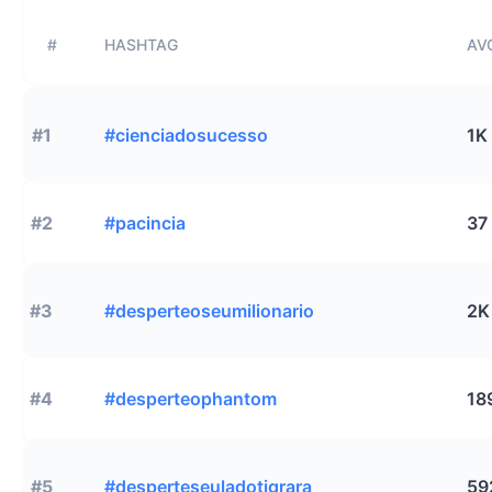
#
HASHTAG
AVG
#1
#cienciadosucesso
1K
#2
#pacincia
37
#3
#desperteoseumilionario
2K
#4
#desperteophantom
18
#5
#desperteseuladotigrara
59