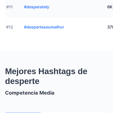
#11
#desperately
6K
#12
#desperteseumelhor
37
Mejores Hashtags de
desperte
Competencia Media