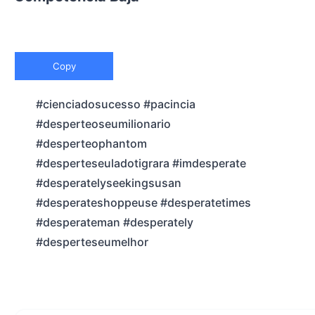
Copy
#cienciadosucesso #pacincia
#desperteoseumilionario
#desperteophantom
#desperteseuladotigrara #imdesperate
#desperatelyseekingsusan
#desperateshoppeuse #desperatetimes
#desperateman #desperately
#desperteseumelhor