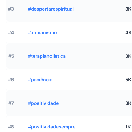
#3
#despertarespiritual
8K
#4
#xamanismo
4K
#5
#terapiaholistica
3K
#6
#paciência
5K
#7
#positividade
3K
#8
#positividadesempre
1K