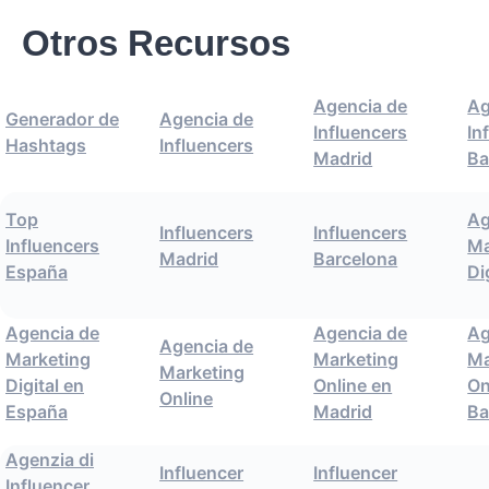
Otros Recursos
Agencia de
Ag
Generador de
Agencia de
Influencers
In
Hashtags
Influencers
Madrid
Ba
Top
Ag
Influencers
Influencers
Influencers
Ma
Madrid
Barcelona
España
Di
Agencia de
Agencia de
Ag
Agencia de
Marketing
Marketing
Ma
Marketing
Digital en
Online en
On
Online
España
Madrid
Ba
Agenzia di
Influencer
Influencer
Influencer