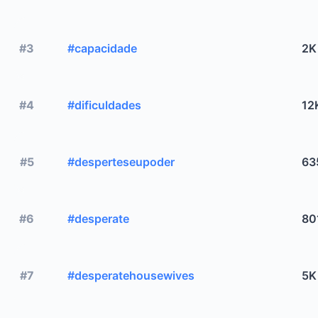
#3
#capacidade
2K
#4
#dificuldades
12
#5
#desperteseupoder
63
#6
#desperate
80
#7
#desperatehousewives
5K