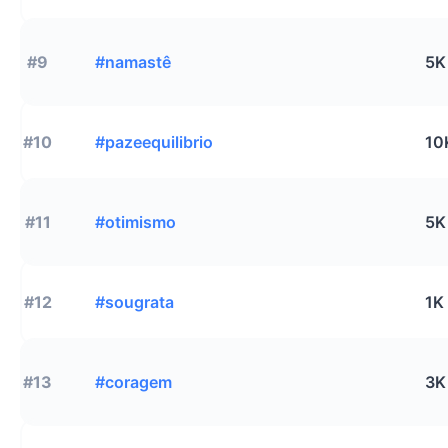
#9
#namastê
5K
#10
#pazeequilibrio
10
#11
#otimismo
5K
#12
#sougrata
1K
#13
#coragem
3K