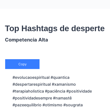
Top Hashtags de desperte
Competencia Alta
Copy
#evolucaoespiritual #quantica
#despertarespiritual #xamanismo
#terapiaholistica #paciência #positividade
#positividadesempre #namastê
#pazeequilibrio #otimismo #sougrata