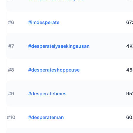
#6
#imdesperate
67
#7
#desperatelyseekingsusan
4K
#8
#desperateshoppeuse
45
#9
#desperatetimes
95
#10
#desperateman
60