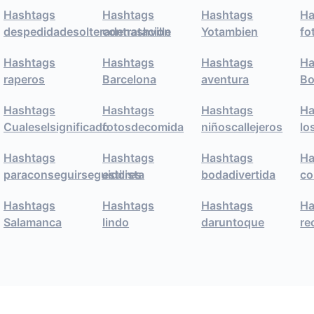
Hashtags
Hashtags
Hashtags
Ha
despedidadesolteradenashville
contratacion
Yotambien
fo
Hashtags
Hashtags
Hashtags
Ha
raperos
Barcelona
aventura
B
Hashtags
Hashtags
Hashtags
Ha
Cualeselsignificado
fotosdecomida
niñoscallejeros
lo
Hashtags
Hashtags
Hashtags
Ha
paraconseguirseguidores
estilista
bodadivertida
co
Hashtags
Hashtags
Hashtags
Ha
Salamanca
lindo
daruntoque
re