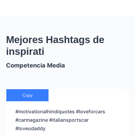
Mejores Hashtags de
inspirati
Competencia Media
Copy
#motivationalhindiquotes #loveforcars
#carmagazine #italiansportscar
#loveudaddy