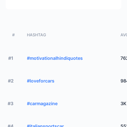
#
HASHTAG
AVG
#1
#motivationalhindiquotes
76
#2
#loveforcars
98
#3
#carmagazine
3K
#4
#italiansportscar
55