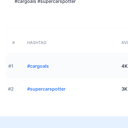
#cargoals #supercarspotter
#
HASHTAG
AVG
#1
#cargoals
4K
#2
#supercarspotter
3K