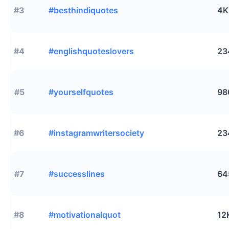
#3
#besthindiquotes
4K
#4
#englishquoteslovers
23
#5
#yourselfquotes
98
#6
#instagramwritersociety
23
#7
#successlines
64
#8
#motivationalquot
12