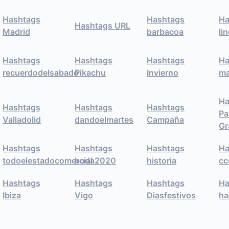
Hashtags
Hashtags
Ha
Hashtags URL
Madrid
barbacoa
li
Hashtags
Hashtags
Hashtags
Ha
recuerdodelsabado
Pikachu
Invierno
m
Ha
Hashtags
Hashtags
Hashtags
Pa
Valladolid
dandoelmartes
Campaña
Gr
Hashtags
Hashtags
Hashtags
Ha
todoelestadocomercial
boda2020
historia
cc
Hashtags
Hashtags
Hashtags
Ha
Ibiza
Vigo
Diasfestivos
ha