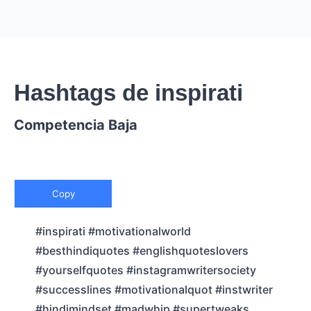
Hashtags de inspirati
Competencia Baja
Copy
#inspirati #motivationalworld
#besthindiquotes #englishquoteslovers
#yourselfquotes #instagramwritersociety
#successlines #motivationalquot #instwriter
#hindimindset #madwhip #supertweaks