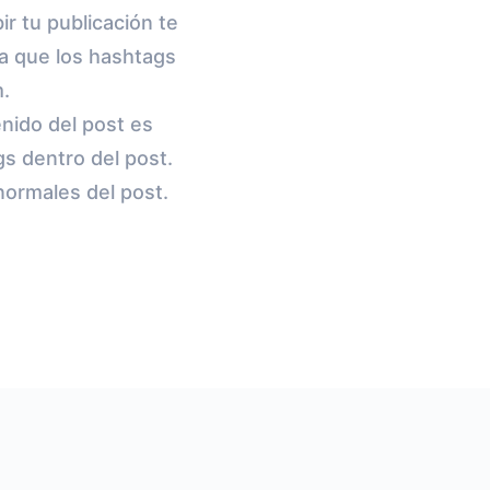
r tu publicación te
ya que los hashtags
m.
nido del post es
ags dentro del post.
normales del post.