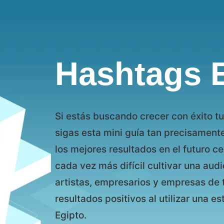
Hashtags 
Si estás buscando crecer con éxito tu
sigas esta mini guía tan precisament
los mejores resultados en el futuro ce
cada vez más difícil cultivar una aud
artistas, empresarios y empresas de
resultados positivos al utilizar una e
Egipto.