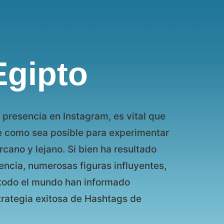
Egipto
 presencia en Instagram, es vital que
e como sea posible para experimentar
rcano y lejano. Si bien ha resultado
iencia, numerosas figuras influyentes,
 todo el mundo han informado
strategia exitosa de Hashtags de