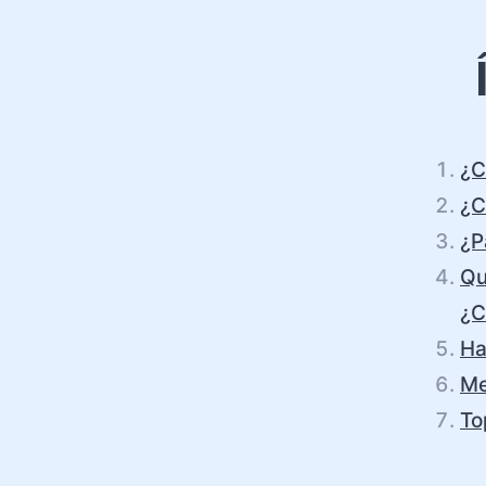
¿C
¿C
¿P
Qu
¿C
Ha
Me
To