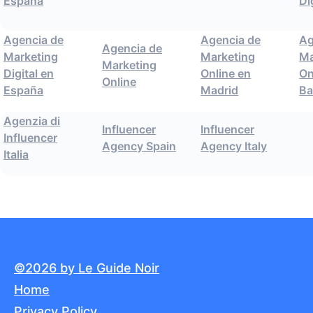
España
Di
Agencia de
Agencia de
Ag
Agencia de
Marketing
Marketing
Ma
Marketing
Digital en
Online en
On
Online
España
Madrid
Ba
Agenzia di
Influencer
Influencer
Influencer
Agency Spain
Agency Italy
Italia
©2026 by Le Guide Noir
Home
Privacy Policy