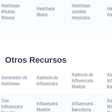
Hashtags
Hashtags
Hashtags
Ha
Mickey
comida
Shara
As
Mouse
mexicana
Otros Recursos
Agencia de
Ag
Generador de
Agencia de
Influencers
In
Hashtags
Influencers
Madrid
Ba
Top
Ag
Influencers
Influencers
Influencers
Ma
Madrid
Barcelona