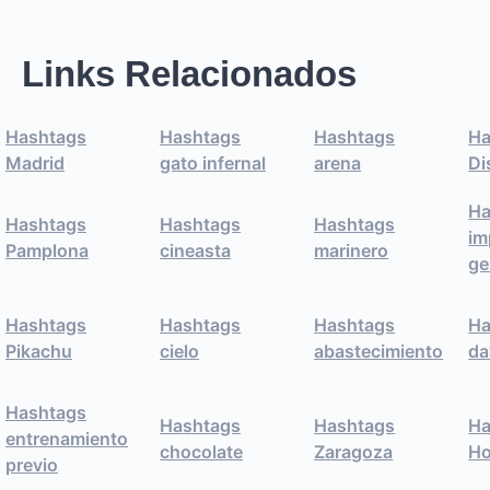
Links Relacionados
Hashtags
Hashtags
Hashtags
Ha
Madrid
gato infernal
arena
Di
Ha
Hashtags
Hashtags
Hashtags
im
Pamplona
cineasta
marinero
ge
Hashtags
Hashtags
Hashtags
Ha
Pikachu
cielo
abastecimiento
da
Hashtags
Hashtags
Hashtags
Ha
entrenamiento
chocolate
Zaragoza
Ho
previo