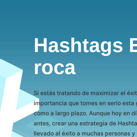
Hashtags 
roca
Si estás tratando de maximizar el éxi
importancia que tomes en serio esta g
como a largo plazo. Aunque hoy en dí
antes, crear una estrategia de Hasht
llevado al éxito a muchas personas y 