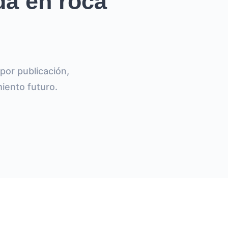
a en roca
or publicación,
miento futuro.