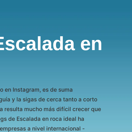
Escalada en
to en Instagram, es de suma
uía y la sigas de cerca tanto a corto
a resulta mucho más difícil crecer que
ags de Escalada en roca ideal ha
empresas a nivel internacional -