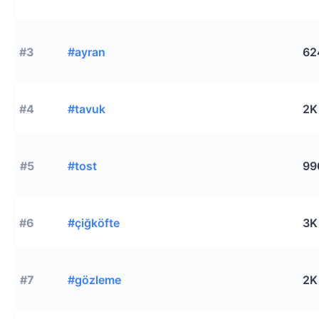
#3
#ayran
62
#4
#tavuk
2K
#5
#tost
99
#6
#çiğköfte
3K
#7
#gözleme
2K