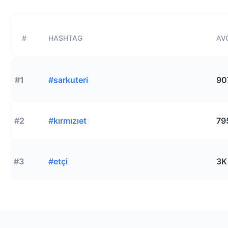
#
HASHTAG
AVG
#1
#sarkuteri
90
#2
#kırmızıet
79
#3
#etçi
3K