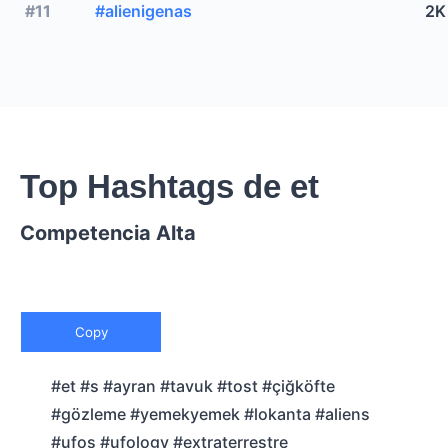
#11
#alienigenas
2K
Top Hashtags de et
Competencia Alta
Copy
#et #s #ayran #tavuk #tost #çiğköfte
#gözleme #yemekyemek #lokanta #aliens
#ufos #ufology #extraterrestre