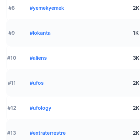
#8
#yemekyemek
2K
#9
#lokanta
1K
#10
#aliens
3K
#11
#ufos
2K
#12
#ufology
2K
#13
#extraterrestre
2K