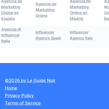
Agencia de
Agencia de
Ag
Agencia de
Marketing
Marketing
Ma
Marketing
Digital en
Online en
On
Online
España
Madrid
Ba
Agenzia di
Influencer
Influencer
Influencer
Agency Spain
Agency Italy
Italia
©2026 by Le Guide Noir
Home
Privacy Policy
Terms of Service