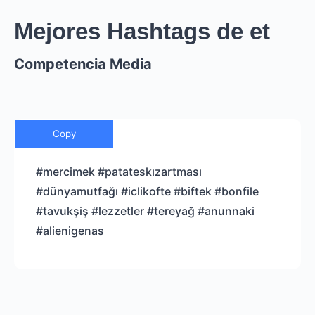
Mejores Hashtags de et
Competencia Media
Copy
#mercimek #patateskızartması
#dünyamutfağı #iclikofte #biftek #bonfile
#tavukşiş #lezzetler #tereyağ #anunnaki
#alienigenas