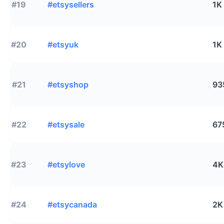
#19
#etsysellers
1K
#20
#etsyuk
1K
#21
#etsyshop
93
#22
#etsysale
67
#23
#etsylove
4K
#24
#etsycanada
2K