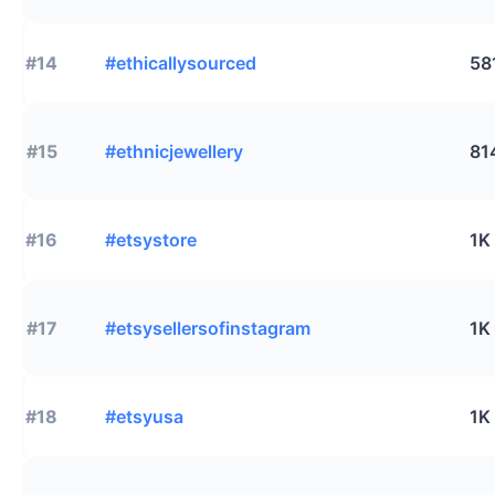
#14
#ethicallysourced
58
#15
#ethnicjewellery
81
#16
#etsystore
1K
#17
#etsysellersofinstagram
1K
#18
#etsyusa
1K