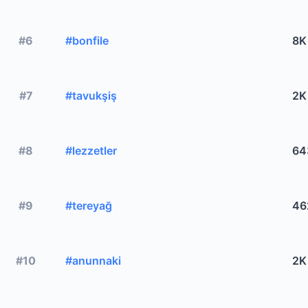
#6
#bonfile
8K
#7
#tavukşiş
2K
#8
#lezzetler
64
#9
#tereyağ
46
#10
#anunnaki
2K