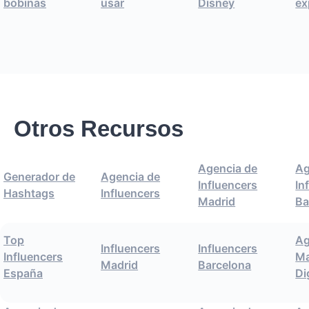
bobinas
usar
Disney
ex
Otros Recursos
Agencia de
Ag
Generador de
Agencia de
Influencers
In
Hashtags
Influencers
Madrid
Ba
Top
Ag
Influencers
Influencers
Influencers
Ma
Madrid
Barcelona
España
Di