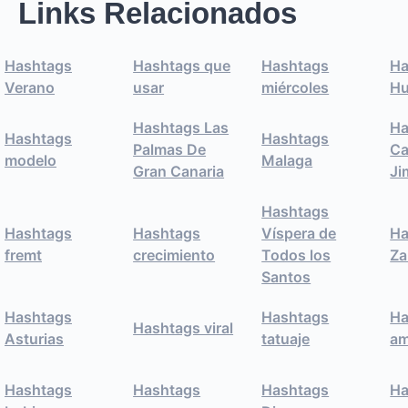
Links Relacionados
Hashtags
Hashtags que
Hashtags
Ha
Verano
usar
miércoles
Hu
Hashtags Las
Ha
Hashtags
Hashtags
Palmas De
Ca
modelo
Malaga
Gran Canaria
J
Hashtags
Hashtags
Hashtags
Víspera de
Ha
fremt
crecimiento
Todos los
Za
Santos
Hashtags
Hashtags
Ha
Hashtags viral
Asturias
tatuaje
am
Hashtags
Hashtags
Hashtags
Ha