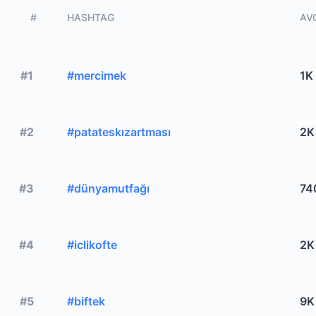
#
HASHTAG
AVG
#1
#mercimek
1K
#2
#patateskızartması
2K
#3
#dünyamutfağı
74
#4
#iclikofte
2K
#5
#biftek
9K