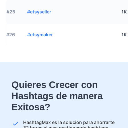
#25
#etsyseller
1K
#26
#etsymaker
1K
Quieres Crecer con
Hashtags de manera
Exitosa?
HashtagMax es la solución para ahorrarte
32 horas al mes gestionando hashtags