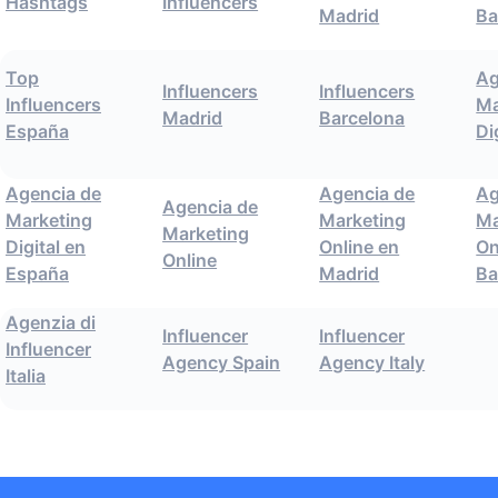
Hashtags
Influencers
Madrid
Ba
Top
Ag
Influencers
Influencers
Influencers
Ma
Madrid
Barcelona
España
Di
Agencia de
Agencia de
Ag
Agencia de
Marketing
Marketing
Ma
Marketing
Digital en
Online en
On
Online
España
Madrid
Ba
Agenzia di
Influencer
Influencer
Influencer
Agency Spain
Agency Italy
Italia