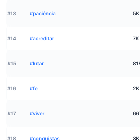
#13
#paciência
5K
#14
#acreditar
7K
#15
#lutar
81
#16
#fe
2K
#17
#viver
66
#18
#conquistas
3K