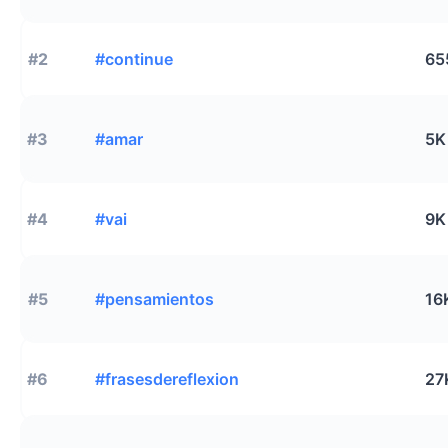
#2
#continue
65
#3
#amar
5K
#4
#vai
9K
#5
#pensamientos
16
#6
#frasesdereflexion
27