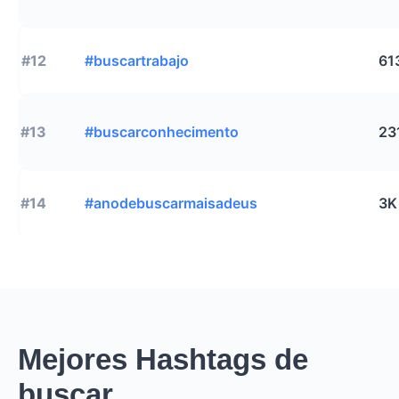
#12
#buscartrabajo
61
#13
#buscarconhecimento
23
#14
#anodebuscarmaisadeus
3K
Mejores Hashtags de
buscar