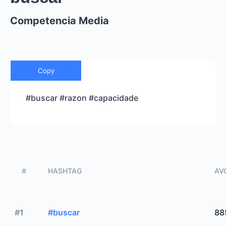
Competencia Media
Copy
#buscar #razon #capacidade
#
HASHTAG
AVG
#1
#buscar
88