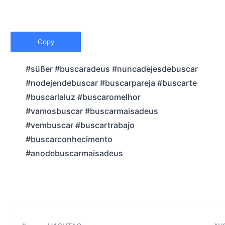
Copy
#süßer #buscaradeus #nuncadejesdebuscar
#nodejendebuscar #buscarpareja #buscarte
#buscarlaluz #buscaromelhor
#vamosbuscar #buscarmaisadeus
#vembuscar #buscartrabajo
#buscarconhecimento
#anodebuscarmaisadeus