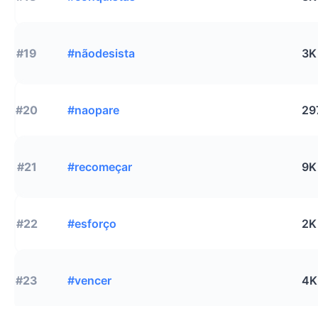
#19
#nãodesista
3K
#20
#naopare
29
#21
#recomeçar
9K
#22
#esforço
2K
#23
#vencer
4K