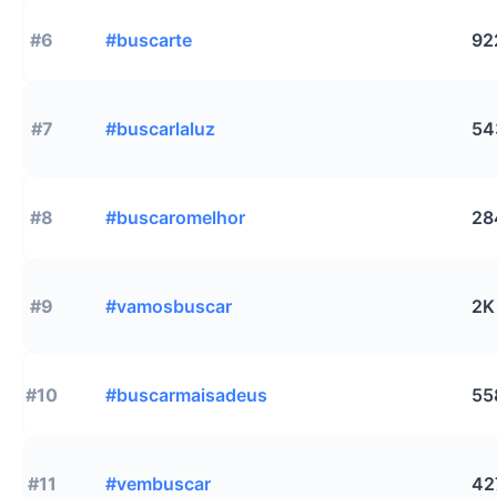
#6
#buscarte
92
#7
#buscarlaluz
54
#8
#buscaromelhor
28
#9
#vamosbuscar
2K
#10
#buscarmaisadeus
55
#11
#vembuscar
42