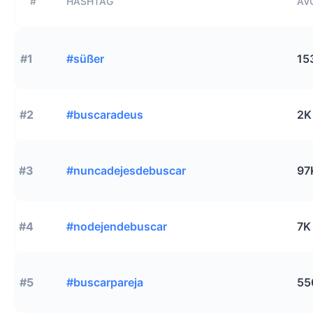
#
HASHTAG
AVG
#1
#süßer
15
#2
#buscaradeus
2K
#3
#nuncadejesdebuscar
97
#4
#nodejendebuscar
7K
#5
#buscarpareja
55