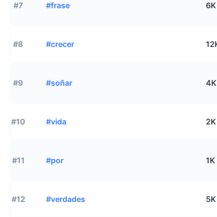
#7
#frase
6K
#8
#crecer
12
#9
#soñar
4K
#10
#vida
2K
#11
#por
1K
#12
#verdades
5K