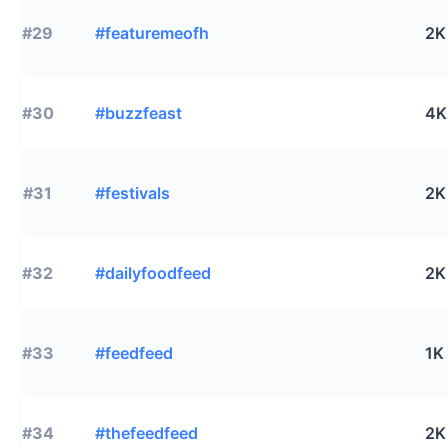
#29
#featuremeofh
2K
#30
#buzzfeast
4K
#31
#festivals
2K
#32
#dailyfoodfeed
2K
#33
#feedfeed
1K
#34
#thefeedfeed
2K