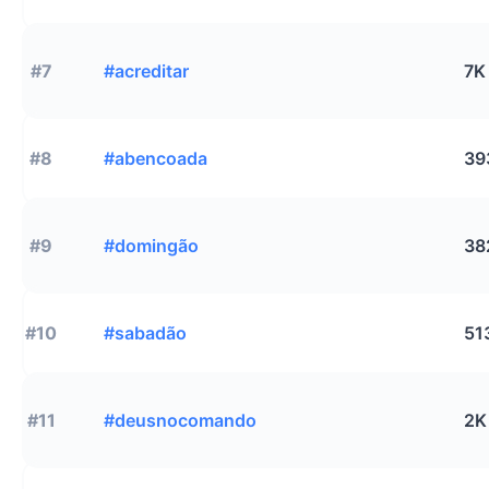
#7
#acreditar
7K
#8
#abencoada
39
#9
#domingão
38
#10
#sabadão
51
#11
#deusnocomando
2K