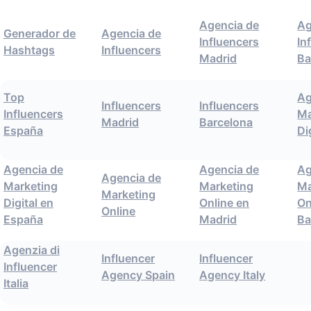
Agencia de
Ag
Generador de
Agencia de
Influencers
In
Hashtags
Influencers
Madrid
Ba
Top
Ag
Influencers
Influencers
Influencers
Ma
Madrid
Barcelona
España
Di
Agencia de
Agencia de
Ag
Agencia de
Marketing
Marketing
Ma
Marketing
Digital en
Online en
On
Online
España
Madrid
Ba
Agenzia di
Influencer
Influencer
Influencer
Agency Spain
Agency Italy
Italia