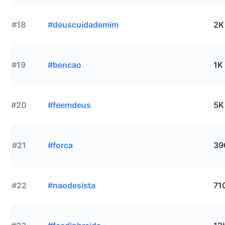
#18
#deuscuidademim
2K
#19
#bencao
1K
#20
#feemdeus
5K
#21
#forca
39
#22
#naodesista
71