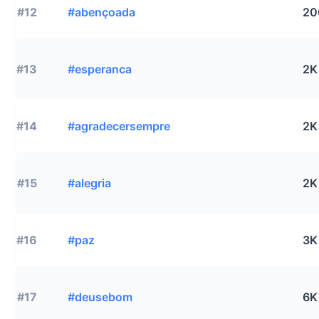
#12
#abençoada
20
#13
#esperanca
2K
#14
#agradecersempre
2K
#15
#alegria
2K
#16
#paz
3K
#17
#deusebom
6K