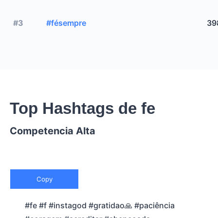
#3
#fésempre
39
Top Hashtags de fe
Competencia Alta
Copy
#fe #f #instagod #gratidao🙏 #paciência