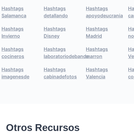
Hashtags
Hashtags
Hashtags
Ha
Salamanca
detallando
apoyodeucrania
ca
Hashtags
Hashtags
Hashtags
Ha
Invierno
Disney
Madrid
no
Hashtags
Hashtags
Hashtags
Ha
cocineros
laboratoriodebanda
marron
Ve
Hashtags
Hashtags
Hashtags
Ha
imagenesde
cabinadefotos
Valencia
co
Otros Recursos