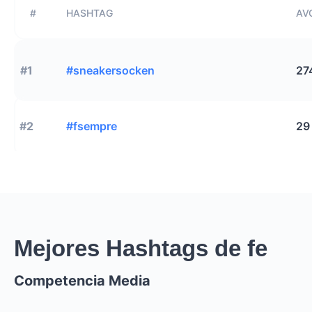
#
HASHTAG
AVG
#1
#sneakersocken
27
#2
#fsempre
29
Mejores Hashtags de fe
Competencia Media