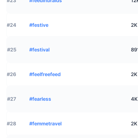
#23
#feedinbraids
12
#24
#festive
2K
#25
#festival
89
#26
#feelfreefeed
2K
#27
#fearless
4K
#28
#femmetravel
2K