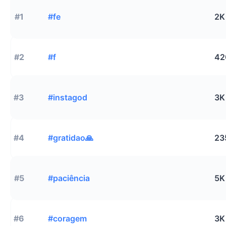
#1
#fe
2K
#2
#f
42
#3
#instagod
3K
#4
#gratidao🙏
23
#5
#paciência
5K
#6
#coragem
3K