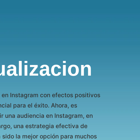
ualizacion
 en Instagram con efectos positivos
ial para el éxito. Ahora, es
r una audiencia en Instagram, en
go, una estrategia efectiva de
a sido la mejor opción para muchos