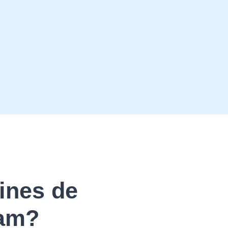
ines de
ram?