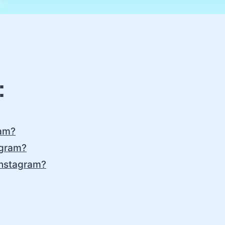
:
ram?
agram?
 Instagram?