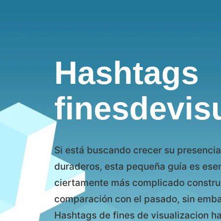
Hashtags
finesdevis
Si está buscando crecer su presencia
duraderos, esta pequeña guía es esenc
ciertamente más complicado construi
comparación con el pasado, sin embar
Hashtags de fines de visualizacion h