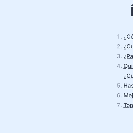
¿Có
¿Cu
¿Pa
Qui
¿Cu
Has
Mej
Top