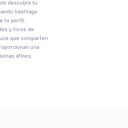
ente descubra tu
icando hashtags
 tu perfil.
des y foros de
iduos que comparten
proporcionan una
rsonas afines.