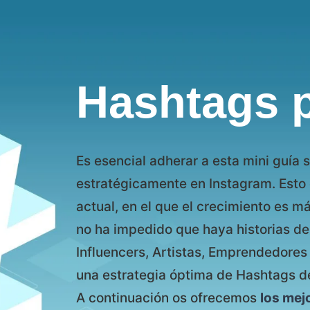
Hashtags p
Es esencial adherar a esta mini guía 
estratégicamente en Instagram. Esto 
actual, en el que el crecimiento es m
no ha impedido que haya historias de 
Influencers, Artistas, Emprendedore
una estrategia óptima de Hashtags de
A continuación os ofrecemos
los mej