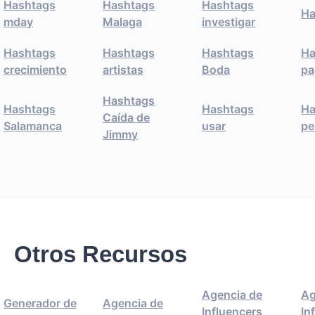
Hashtags
Hashtags
Hashtags
Ha
mday
Malaga
investigar
Hashtags
Hashtags
Hashtags
Ha
crecimiento
artistas
Boda
pa
Hashtags
Hashtags
Hashtags
Ha
Caída de
Salamanca
usar
pe
Jimmy
Otros Recursos
Agencia de
Ag
Generador de
Agencia de
Influencers
In