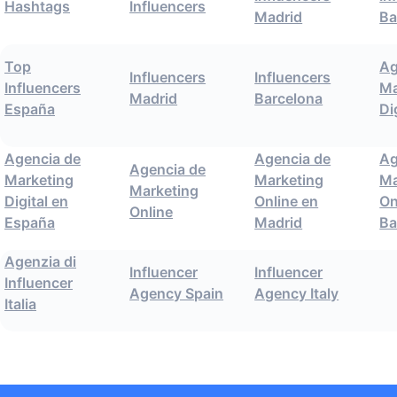
Hashtags
Influencers
Madrid
Ba
Top
Ag
Influencers
Influencers
Influencers
Ma
Madrid
Barcelona
España
Di
Agencia de
Agencia de
Ag
Agencia de
Marketing
Marketing
Ma
Marketing
Digital en
Online en
On
Online
España
Madrid
Ba
Agenzia di
Influencer
Influencer
Influencer
Agency Spain
Agency Italy
Italia