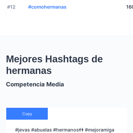
#12
#comohermanas
16
Mejores Hashtags de
hermanas
Competencia Media
Copy
#jevas #abuelas #hermanos👫 #mejoramiga