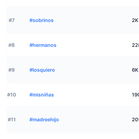
#7
#sobrinos
2K
#8
#hermanos
22
#9
#losquiero
6K
#10
#misniñas
19
#11
#madreehijo
20