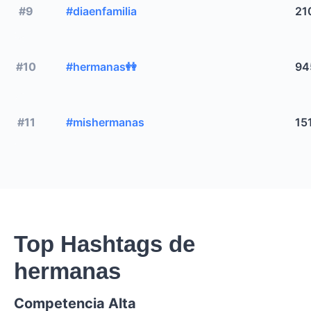
#9
#diaenfamilia
21
#10
#hermanas👭
94
#11
#mishermanas
15
Top Hashtags de
hermanas
Competencia Alta