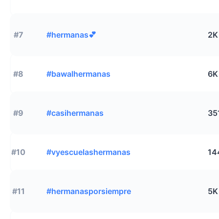
#7
#hermanas💕
2K
#8
#bawalhermanas
6K
#9
#casihermanas
35
#10
#vyescuelashermanas
14
#11
#hermanasporsiempre
5K