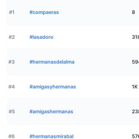
#1
#compaeras
8
#2
#lasadoro
31
#3
#hermanasdelalma
59
#4
#amigasyhermanas
1K
#5
#amigashermanas
23
#6
#hermanasmirabal
57