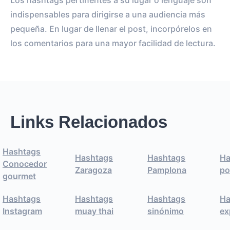
Los hashtags pertinentes a su lugar o lenguaje son
indispensables para dirigirse a una audiencia más
pequeña. En lugar de llenar el post, incorpórelos en
los comentarios para una mayor facilidad de lectura.
Links Relacionados
Hashtags
Hashtags
Hashtags
Ha
Conocedor
Zaragoza
Pamplona
p
gourmet
Hashtags
Hashtags
Hashtags
Ha
Instagram
muay thai
sinónimo
ex