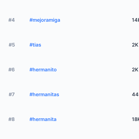
#4
#mejoramiga
14
#5
#tias
2K
#6
#hermanito
2K
#7
#hermanitas
44
#8
#hermanita
18