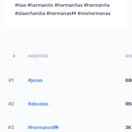
#tias #hermanito #hermanitas #hermanita
#diaenfamilia #hermanas👭 #mishermanas
#
HASHTAG
AVG
#1
#jevas
68
#2
#abuelas
96
#3
#hermanos👫
3K