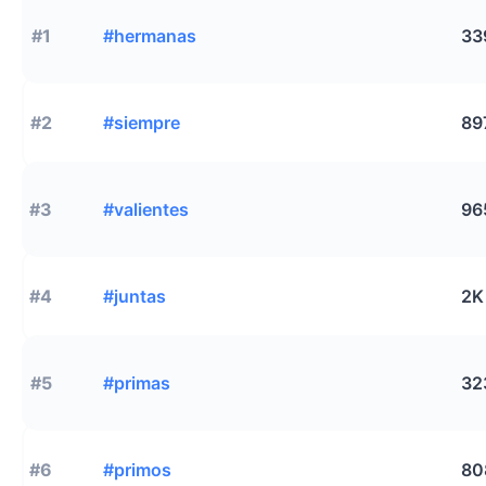
#1
#hermanas
33
#2
#siempre
89
#3
#valientes
96
#4
#juntas
2K
#5
#primas
32
#6
#primos
80