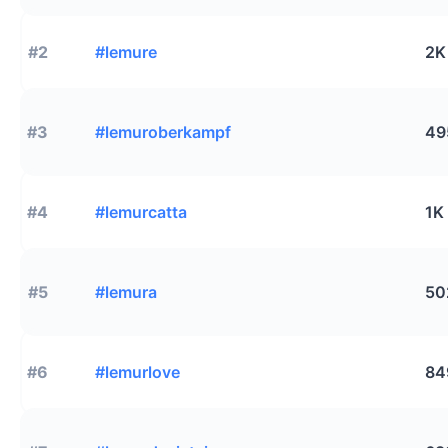
#2
#lemure
2K
#3
#lemuroberkampf
49
#4
#lemurcatta
1K
#5
#lemura
50
#6
#lemurlove
84