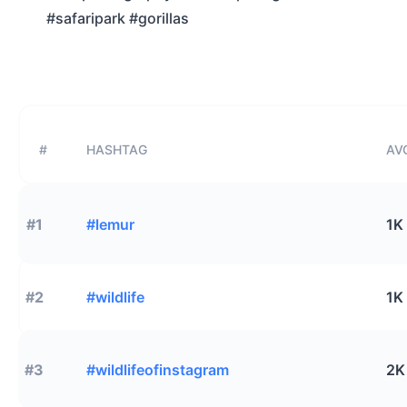
#safaripark #gorillas
#
HASHTAG
AVG
#1
#lemur
1K
#2
#wildlife
1K
#3
#wildlifeofinstagram
2K