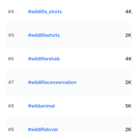
#4
#wildlife_shots
4K
#5
#wildlifeshots
2K
#6
#wildliferehab
4K
#7
#wildlifeconservation
2K
#8
#wildanimal
5K
#9
#wildlifelover
2K