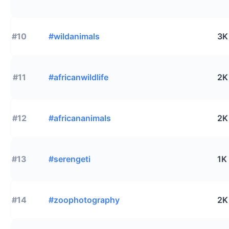
#10
#wildanimals
3K
#11
#africanwildlife
2K
#12
#africananimals
2K
#13
#serengeti
1K
#14
#zoophotography
2K