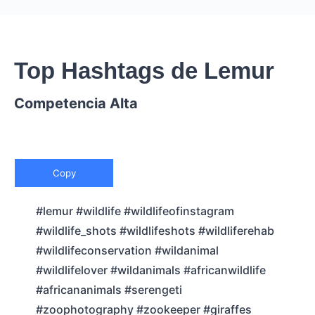
Top Hashtags de Lemur
Competencia Alta
Copy
#lemur #wildlife #wildlifeofinstagram
#wildlife_shots #wildlifeshots #wildliferehab
#wildlifeconservation #wildanimal
#wildlifelover #wildanimals #africanwildlife
#africananimals #serengeti
#zoophotography #zookeeper #giraffes