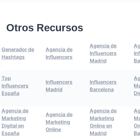
Otros Recursos
Agencia de
Ag
Generador de
Agencia de
Influencers
In
Hashtags
Influencers
Madrid
Ba
Top
Ag
Influencers
Influencers
Influencers
Ma
Madrid
Barcelona
España
Di
Agencia de
Agencia de
Ag
Agencia de
Marketing
Marketing
Ma
Marketing
Digital en
Online en
On
Online
España
Madrid
Ba