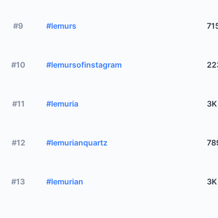
#9
#lemurs
71
#10
#lemursofinstagram
22
#11
#lemuria
3K
#12
#lemurianquartz
78
#13
#lemurian
3K