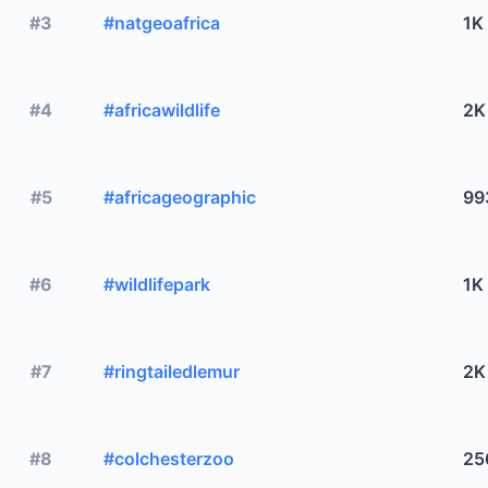
#3
#natgeoafrica
1K
#4
#africawildlife
2K
#5
#africageographic
99
#6
#wildlifepark
1K
#7
#ringtailedlemur
2K
#8
#colchesterzoo
25