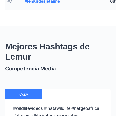
#7
#lemurdesjetaime
68
Mejores Hashtags de
Lemur
Competencia Media
Copy
#wildlifevideos #instawildlife #natgeoafrica
#africawildlife #africageographic