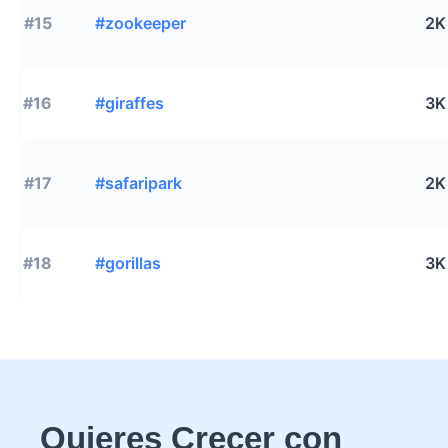
#15
#zookeeper
2K
#16
#giraffes
3K
#17
#safaripark
2K
#18
#gorillas
3K
Quieres Crecer con