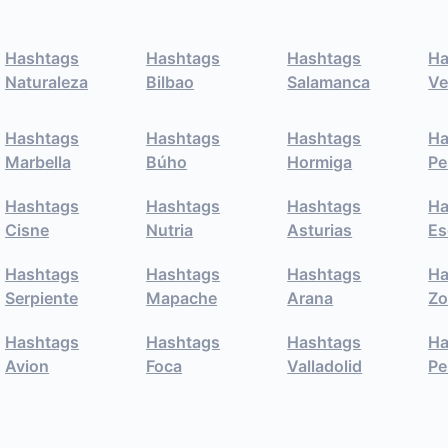
Hashtags
Hashtags
Hashtags
Ha
Naturaleza
Bilbao
Salamanca
Ve
Hashtags
Hashtags
Hashtags
Ha
Marbella
Búho
Hormiga
Pe
Hashtags
Hashtags
Hashtags
Ha
Cisne
Nutria
Asturias
Es
Hashtags
Hashtags
Hashtags
Ha
Serpiente
Mapache
Arana
Zo
Hashtags
Hashtags
Hashtags
Ha
Avion
Foca
Valladolid
Pe