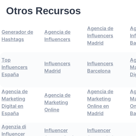
Otros Recursos
Agencia de
Ag
Generador de
Agencia de
Influencers
In
Hashtags
Influencers
Madrid
Ba
Top
Ag
Influencers
Influencers
Influencers
Ma
Madrid
Barcelona
España
Di
Agencia de
Agencia de
Ag
Agencia de
Marketing
Marketing
Ma
Marketing
Digital en
Online en
On
Online
España
Madrid
Ba
Agenzia di
Influencer
Influencer
Influencer