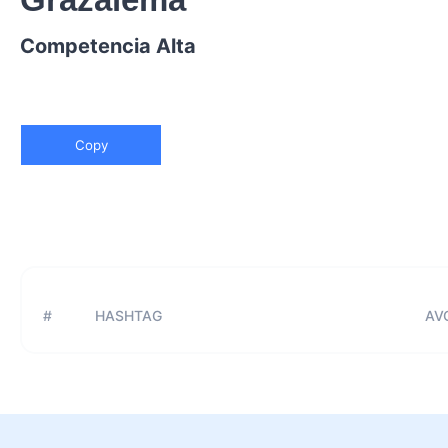
Competencia Alta
Copy
#
HASHTAG
AVG