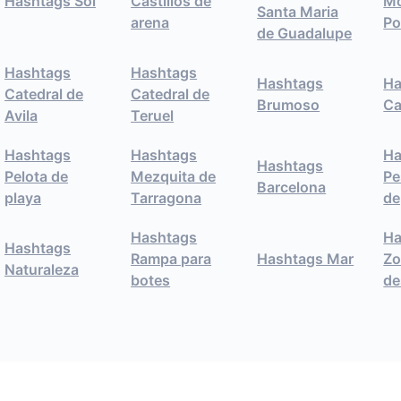
Hashtags Sol
Castillos de
Mo
Santa Maria
arena
Po
de Guadalupe
Hashtags
Hashtags
Hashtags
Ha
Catedral de
Catedral de
Brumoso
Ca
Avila
Teruel
Hashtags
Hashtags
Ha
Hashtags
Pelota de
Mezquita de
Pe
Barcelona
playa
Tarragona
de
Hashtags
Ha
Hashtags
Rampa para
Hashtags Mar
Zo
Naturaleza
botes
de