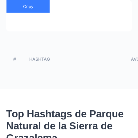
Copy
#
HASHTAG
AVG
Top Hashtags de Parque
Natural de la Sierra de
Grazalema