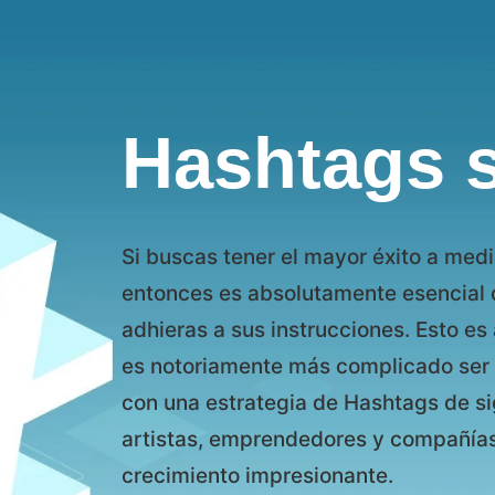
Hashtags s
Si buscas tener el mayor éxito a medi
entonces es absolutamente esencial q
adhieras a sus instrucciones. Esto e
es notoriamente más complicado ser e
con una estrategia de Hashtags de sig
artistas, emprendedores y compañías
crecimiento impresionante.