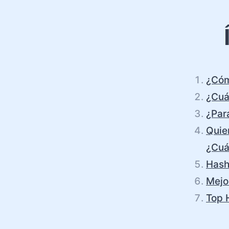
¿Cóm
¿Cuá
¿Par
Quier
¿Cuá
Hash
Mejo
Top 