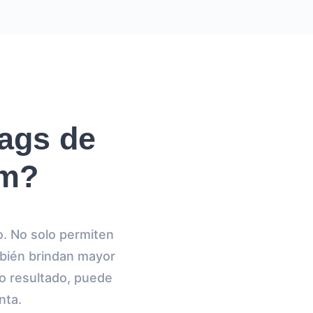
tags de
am?
. No solo permiten
mbién brindan mayor
mo resultado, puede
nta.