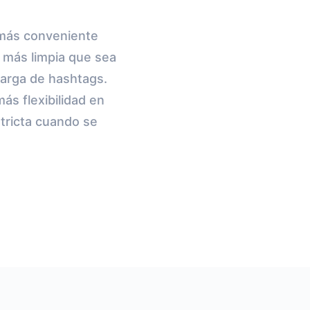
o más conveniente
n más limpia que sea
 larga de hashtags.
s flexibilidad en
stricta cuando se