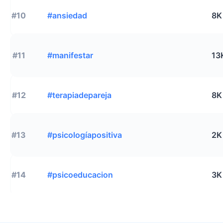
#10
#ansiedad
8K
#11
#manifestar
13
#12
#terapiadepareja
8K
#13
#psicologíapositiva
2K
#14
#psicoeducacion
3K