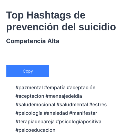
Top Hashtags de
prevención del suicidio
Competencia Alta
Copy
#pazmental #empatía #aceptación
#aceptacion #mensajedeldia
#saludemocional #saludmental #estres
#psicología #ansiedad #manifestar
#terapiadepareja #psicologíapositiva
#psicoeducacion