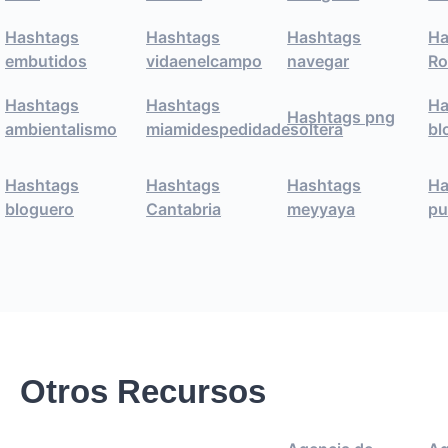
Hashtags
Hashtags
Hashtags
Ha
embutidos
vidaenelcampo
navegar
Ro
Hashtags
Hashtags
Ha
Hashtags png
ambientalismo
miamidespedidadesoltera
bl
Hashtags
Hashtags
Hashtags
Ha
bloguero
Cantabria
meyyaya
pu
Otros Recursos