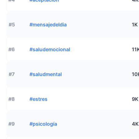
#5
#mensajedeldia
1K
#6
#saludemocional
11
#7
#saludmental
10
#8
#estres
9K
#9
#psicología
4K