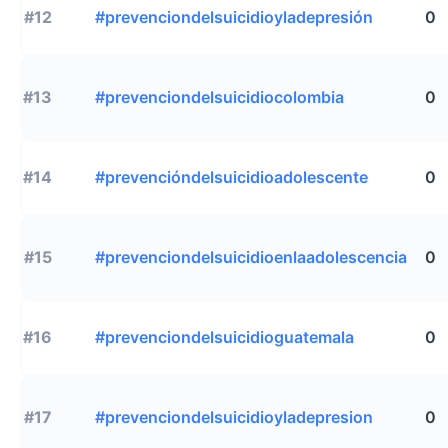
#12
#prevenciondelsuicidioyladepresión
0
#13
#prevenciondelsuicidiocolombia
0
#14
#prevencióndelsuicidioadolescente
0
#15
#prevenciondelsuicidioenlaadolescencia
0
#16
#prevenciondelsuicidioguatemala
0
#17
#prevenciondelsuicidioyladepresion
0