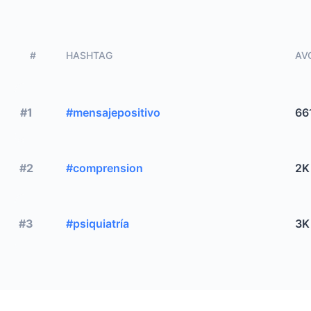
#
HASHTAG
AVG
#1
#mensajepositivo
66
#2
#comprension
2K
#3
#psiquiatría
3K