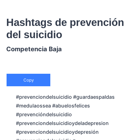
Hashtags de prevención
del suicidio
Competencia Baja
Copy
#prevenciondelsuicidio #guardaespaldas
#medulaossea #abuelosfelices
#prevencióndelsuicidio
#prevenciondelsuicidioydeladepresion
#prevenciondelsuicidioydepresión