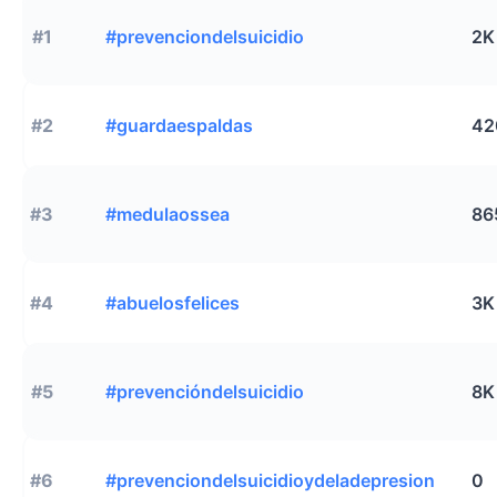
#1
#prevenciondelsuicidio
2K
#2
#guardaespaldas
42
#3
#medulaossea
86
#4
#abuelosfelices
3K
#5
#prevencióndelsuicidio
8K
#6
#prevenciondelsuicidioydeladepresion
0