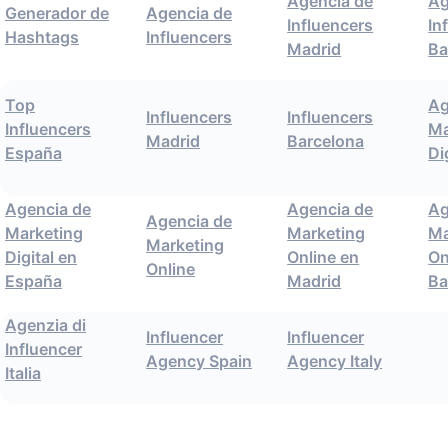
Agencia de
Ag
Generador de
Agencia de
Influencers
In
Hashtags
Influencers
Madrid
Ba
Top
Ag
Influencers
Influencers
Influencers
Ma
Madrid
Barcelona
España
Di
Agencia de
Agencia de
Ag
Agencia de
Marketing
Marketing
Ma
Marketing
Digital en
Online en
On
Online
España
Madrid
Ba
Agenzia di
Influencer
Influencer
Influencer
Agency Spain
Agency Italy
Italia