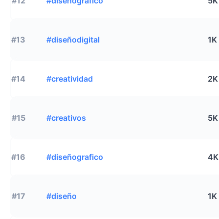
#12
#diseñográfico
5K
#13
#diseñodigital
1K
#14
#creatividad
2K
#15
#creativos
5K
#16
#diseñografico
4K
#17
#diseño
1K