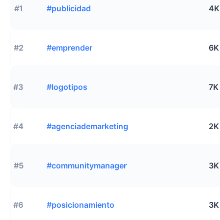
#1
#publicidad
4K
#2
#emprender
6K
#3
#logotipos
7K
#4
#agenciademarketing
2K
#5
#communitymanager
3K
#6
#posicionamiento
3K