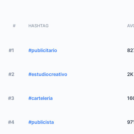
#
HASHTAG
AVG
#1
#publicitario
82
#2
#estudiocreativo
2K
#3
#carteleria
16
#4
#publicista
97