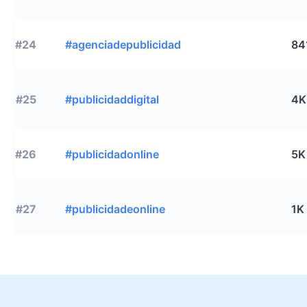
#24
#agenciadepublicidad
84
#25
#publicidaddigital
4K
#26
#publicidadonline
5K
#27
#publicidadeonline
1K