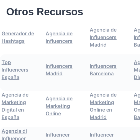
Otros Recursos
Agencia de
Ag
Generador de
Agencia de
Influencers
In
Hashtags
Influencers
Madrid
Ba
Top
Ag
Influencers
Influencers
Influencers
Ma
Madrid
Barcelona
España
Di
Agencia de
Agencia de
Ag
Agencia de
Marketing
Marketing
Ma
Marketing
Digital en
Online en
On
Online
España
Madrid
Ba
Agenzia di
Influencer
Influencer
Influencer