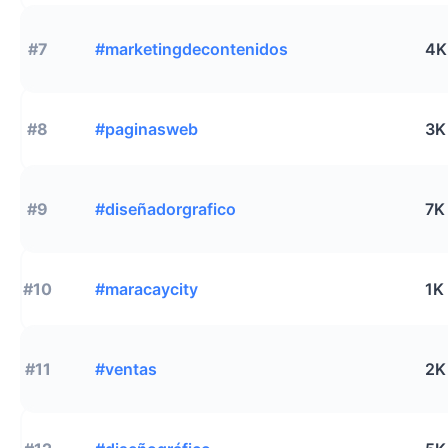
#7
#marketingdecontenidos
4K
#8
#paginasweb
3K
#9
#diseñadorgrafico
7K
#10
#maracaycity
1K
#11
#ventas
2K