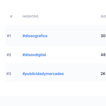
#
HASHTAG
AVG
#1
#diseografico
30
#2
#diseodigital
48
#3
#publicidadymercadeo
2K