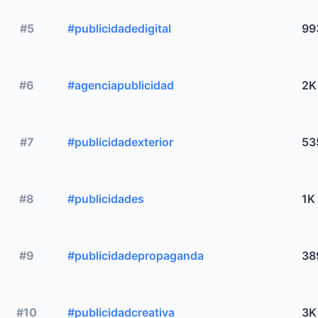
#5
#publicidadedigital
99
#6
#agenciapublicidad
2K
#7
#publicidadexterior
53
#8
#publicidades
1K
#9
#publicidadepropaganda
38
#10
#publicidadcreativa
3K