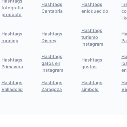
Hashtags
Hashtags
Hashtags
in
fotografia
Cantabria
enloquecido
co
producto
li
Hashtags
Hashtags
Hashtags
Ha
turismo
running
Disney
Pa
instagram
Hashtags
Ha
Hashtags
Hashtags
gatos en
lo
Primavera
gustos
instagram
en
Hashtags
Hashtags
Hashtags
Ha
Valladolid
Zaragoza
símbolo
Vi