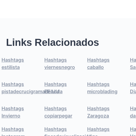
Links Relacionados
Hashtags
Hashtags
Hashtags
Ha
estilista
viernesnegro
caballo
Sa
Hashtags
Hashtags
Hashtags
Ha
pistadecrucigramadeboda
EE.UU
microblading
Di
Hashtags
Hashtags
Hashtags
Ha
Invierno
copiarpegar
Zaragoza
da
Hashtags
Hashtags
Hashtags
Ha