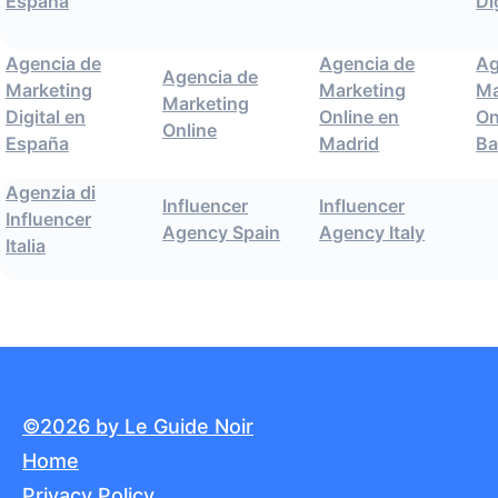
España
Di
Agencia de
Agencia de
Ag
Agencia de
Marketing
Marketing
Ma
Marketing
Digital en
Online en
On
Online
España
Madrid
Ba
Agenzia di
Influencer
Influencer
Influencer
Agency Spain
Agency Italy
Italia
©2026 by Le Guide Noir
Home
Privacy Policy