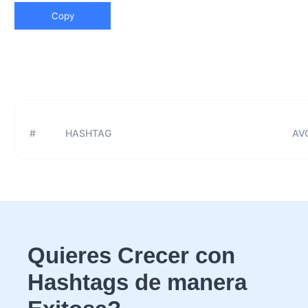
Copy
#
HASHTAG
AVG
Quieres Crecer con
Hashtags de manera