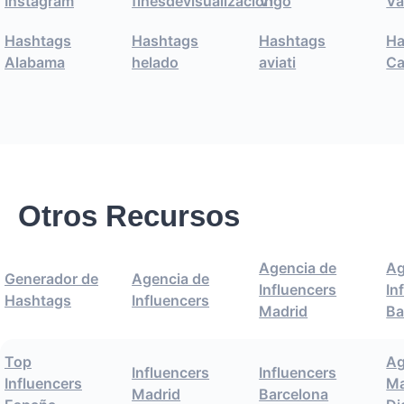
Instagram
finesdevisualizacion
Vigo
Va
Hashtags
Hashtags
Hashtags
Ha
Alabama
helado
aviati
C
Otros Recursos
Agencia de
Ag
Generador de
Agencia de
Influencers
In
Hashtags
Influencers
Madrid
Ba
Top
Ag
Influencers
Influencers
Influencers
Ma
Madrid
Barcelona