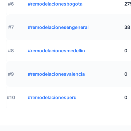
#6
#remodelacionesbogota
27
#7
#remodelacionesengeneral
38
#8
#remodelacionesmedellin
0
#9
#remodelacionesvalencia
0
#10
#remodelacionesperu
0