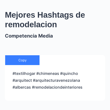
Mejores Hashtags de
remodelacion
Competencia Media
Copy
#textilhogar #chimeneas #quincho
#arquitect #arquitecturavenezolana
#albercas #remodelaciondeinteriores