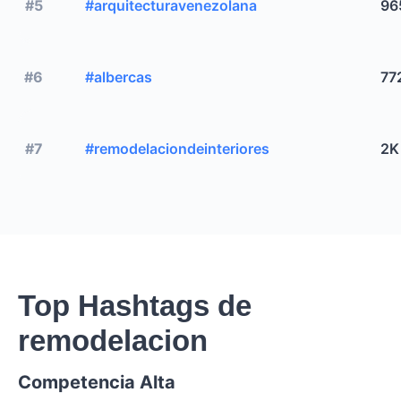
#5
#arquitecturavenezolana
96
#6
#albercas
77
#7
#remodelaciondeinteriores
2K
Top Hashtags de
remodelacion
Competencia Alta