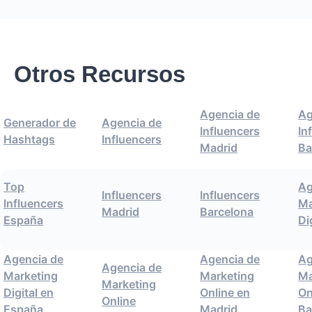
Otros Recursos
Agencia de
Ag
Generador de
Agencia de
Influencers
In
Hashtags
Influencers
Madrid
Ba
Top
Ag
Influencers
Influencers
Influencers
Ma
Madrid
Barcelona
España
Di
Agencia de
Agencia de
Ag
Agencia de
Marketing
Marketing
Ma
Marketing
Digital en
Online en
On
Online
España
Madrid
Ba