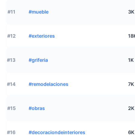
#11
#mueble
3K
#12
#exteriores
18
#13
#griferia
1K
#14
#remodelaciones
7K
#15
#obras
2K
#16
#decoraciondeinteriores
6K