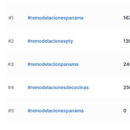
#1
#remodelacionespanama
16
#2
#remodelacionespty
13
#3
#remodelacionpanama
24
#4
#remodelacionesdecocinas
25
#5
#remodelacionespanamá
0