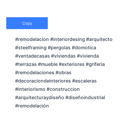
Copy
#remodelacion #interiordesing #arquitecto
#steelframing #pergolas #domotica
#ventadecasas #viviendas #vivienda
#terrazas #mueble #exteriores #griferia
#remodelaciones #obras
#decoraciondeinteriores #escaleras
#interiorismo #construccion
#arquitecturaydiseño #diseñoindustrial
#remodelación