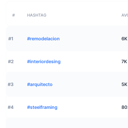
#
HASHTAG
AVG
#1
#remodelacion
6K
#2
#interiordesing
7K
#3
#arquitecto
5K
#4
#steelframing
80