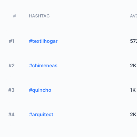
#
HASHTAG
AVG
#1
#textilhogar
57
#2
#chimeneas
2K
#3
#quincho
1K
#4
#arquitect
2K