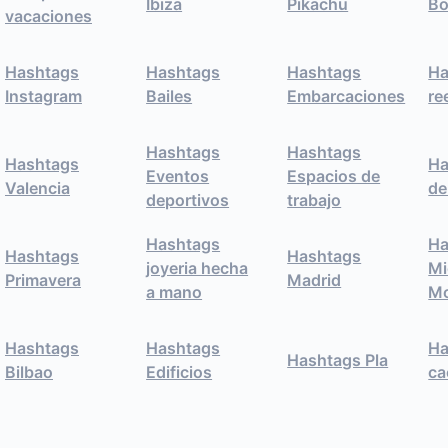
Ibiza
Pikachu
Bo
vacaciones
Hashtags
Hashtags
Hashtags
Ha
Instagram
Bailes
Embarcaciones
re
Hashtags
Hashtags
Hashtags
Ha
Eventos
Espacios de
Valencia
de
deportivos
trabajo
Hashtags
Ha
Hashtags
Hashtags
joyeria hecha
Mi
Primavera
Madrid
a mano
M
Hashtags
Hashtags
Ha
Hashtags Pla
Bilbao
Edificios
ca