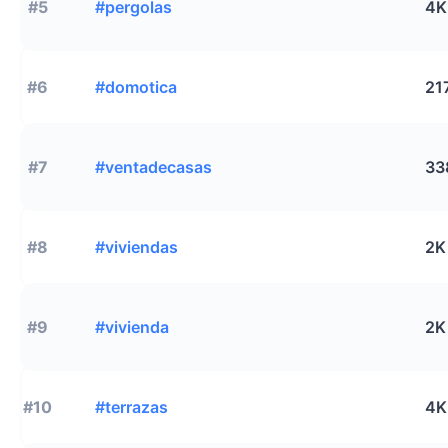
#5
#pergolas
4K
#6
#domotica
21
#7
#ventadecasas
33
#8
#viviendas
2K
#9
#vivienda
2K
#10
#terrazas
4K