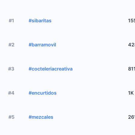
#1
#sibaritas
15
#2
#barramovil
42
#3
#cocteleriacreativa
81
#4
#encurtidos
1K
#5
#mezcales
26