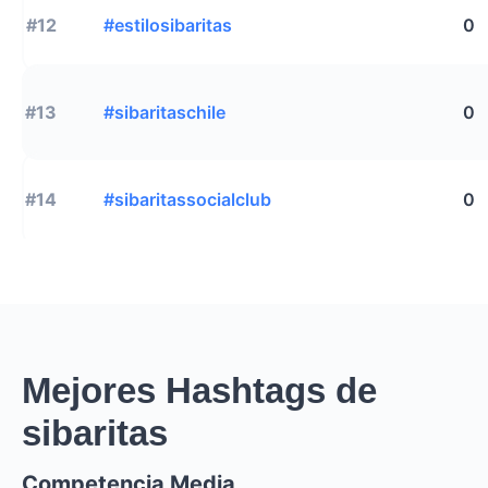
#12
#estilosibaritas
0
#13
#sibaritaschile
0
#14
#sibaritassocialclub
0
Mejores Hashtags de
sibaritas
Competencia Media