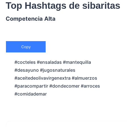
Top Hashtags de sibaritas
Competencia Alta
Copy
#cocteles #ensaladas #mantequilla
#desayuno #jugosnaturales
#aceitedeolivavirgenextra #almuerzos
#paracompartir #dondecomer #arroces
#comidademar