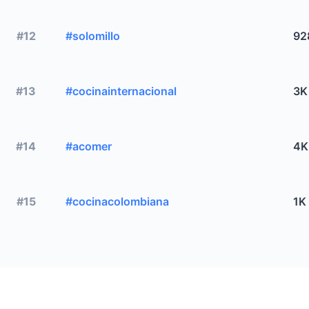
#12
#solomillo
92
#13
#cocinainternacional
3K
#14
#acomer
4K
#15
#cocinacolombiana
1K