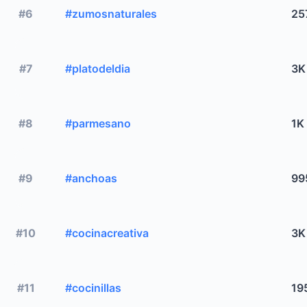
#6
#zumosnaturales
25
#7
#platodeldia
3K
#8
#parmesano
1K
#9
#anchoas
99
#10
#cocinacreativa
3K
#11
#cocinillas
19