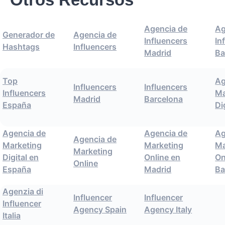
Agencia de
Ag
Generador de
Agencia de
Influencers
In
Hashtags
Influencers
Madrid
Ba
Top
Ag
Influencers
Influencers
Influencers
Ma
Madrid
Barcelona
España
Di
Agencia de
Agencia de
Ag
Agencia de
Marketing
Marketing
Ma
Marketing
Digital en
Online en
On
Online
España
Madrid
Ba
Agenzia di
Influencer
Influencer
Influencer
Agency Spain
Agency Italy
Italia