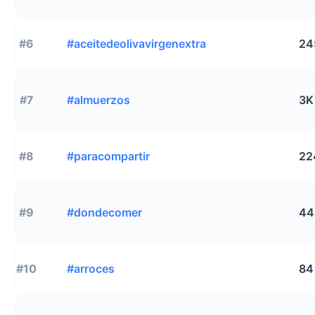
#6
#aceitedeolivavirgenextra
24
#7
#almuerzos
3K
#8
#paracompartir
22
#9
#dondecomer
44
#10
#arroces
84