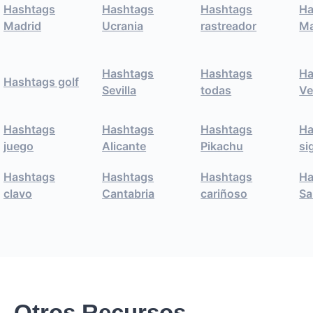
Hashtags
Hashtags
Hashtags
Ha
Madrid
Ucrania
rastreador
Ma
Hashtags
Hashtags
Ha
Hashtags golf
Sevilla
todas
Ve
Hashtags
Hashtags
Hashtags
Ha
juego
Alicante
Pikachu
si
Hashtags
Hashtags
Hashtags
Ha
clavo
Cantabria
cariñoso
Sa
Otros Recursos