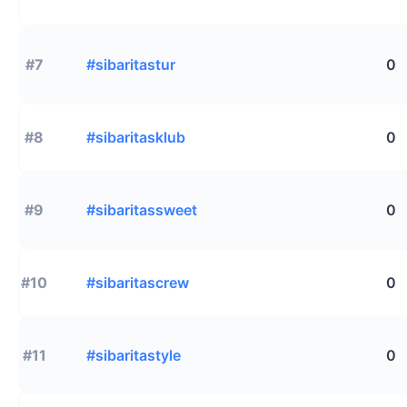
#7
#sibaritastur
0
#8
#sibaritasklub
0
#9
#sibaritassweet
0
#10
#sibaritascrew
0
#11
#sibaritastyle
0