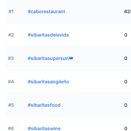
#1
#caborestaurant
62
#2
#sibaritasdelavida
0
#3
#sibaritasupersun👑
0
#4
#sibaritasangileño
0
#5
#sibaritasfood
0
#6
#sibaritaswine
0