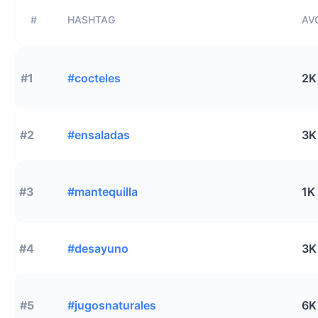
#
HASHTAG
AVG
#1
#cocteles
2K
#2
#ensaladas
3K
#3
#mantequilla
1K
#4
#desayuno
3K
#5
#jugosnaturales
6K