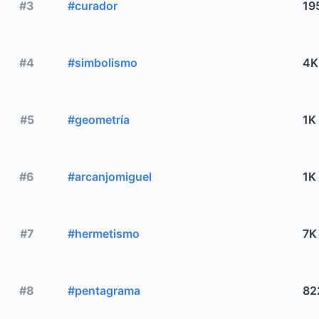
#3
#curador
19
#4
#simbolismo
4K
#5
#geometría
1K
#6
#arcanjomiguel
1K
#7
#hermetismo
7K
#8
#pentagrama
82