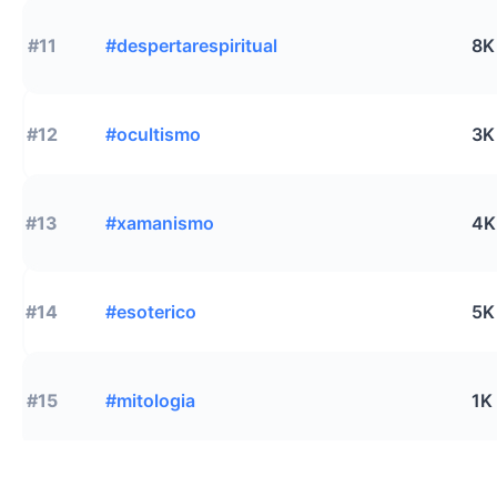
#11
#despertarespiritual
8K
#12
#ocultismo
3K
#13
#xamanismo
4K
#14
#esoterico
5K
#15
#mitologia
1K