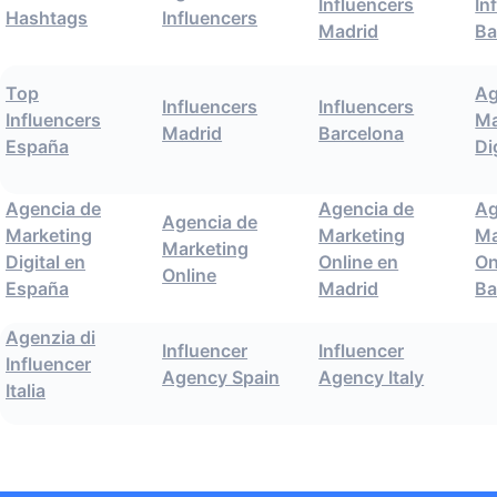
Influencers
In
Hashtags
Influencers
Madrid
Ba
Top
Ag
Influencers
Influencers
Influencers
Ma
Madrid
Barcelona
España
Di
Agencia de
Agencia de
Ag
Agencia de
Marketing
Marketing
Ma
Marketing
Digital en
Online en
On
Online
España
Madrid
Ba
Agenzia di
Influencer
Influencer
Influencer
Agency Spain
Agency Italy
Italia