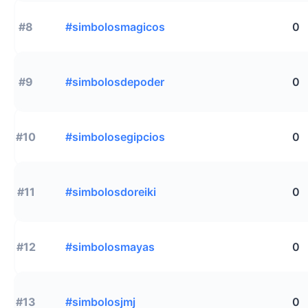
#8
#simbolosmagicos
0
#9
#simbolosdepoder
0
#10
#simbolosegipcios
0
#11
#simbolosdoreiki
0
#12
#simbolosmayas
0
#13
#simbolosjmj
0