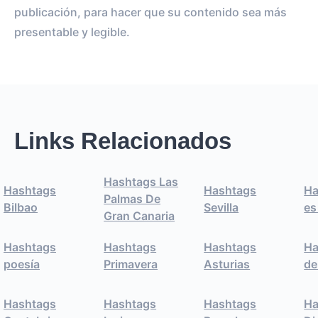
publicación, para hacer que su contenido sea más
presentable y legible.
Links Relacionados
Hashtags Las
Hashtags
Hashtags
Ha
Palmas De
Bilbao
Sevilla
es
Gran Canaria
Hashtags
Hashtags
Hashtags
Ha
poesía
Primavera
Asturias
de
Hashtags
Hashtags
Hashtags
Ha