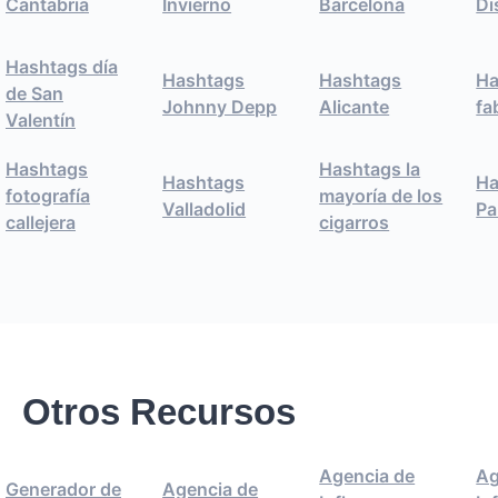
Cantabria
Invierno
Barcelona
Di
Hashtags día
Hashtags
Hashtags
Ha
de San
Johnny Depp
Alicante
fa
Valentín
Hashtags
Hashtags la
Hashtags
Ha
fotografía
mayoría de los
Valladolid
Pa
callejera
cigarros
Otros Recursos
Agencia de
Ag
Generador de
Agencia de