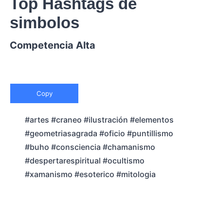
Top Hashtags de
simbolos
Competencia Alta
Copy
#artes #craneo #ilustración #elementos
#geometriasagrada #oficio #puntillismo
#buho #consciencia #chamanismo
#despertarespiritual #ocultismo
#xamanismo #esoterico #mitologia