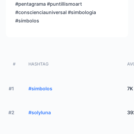
#pentagrama #puntillismoart
#conscienciauniversal #simbologia
#símbolos
#
HASHTAG
AVG
#1
#simbolos
7K
#2
#solyluna
39