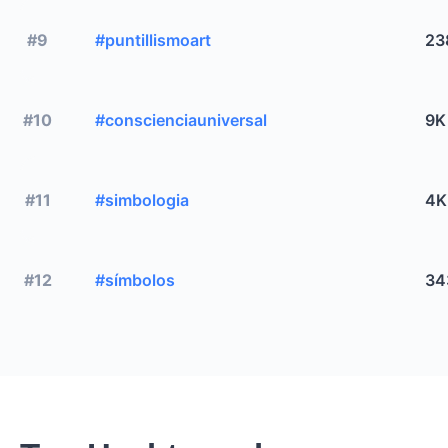
#9
#puntillismoart
23
#10
#conscienciauniversal
9K
#11
#simbologia
4K
#12
#símbolos
34