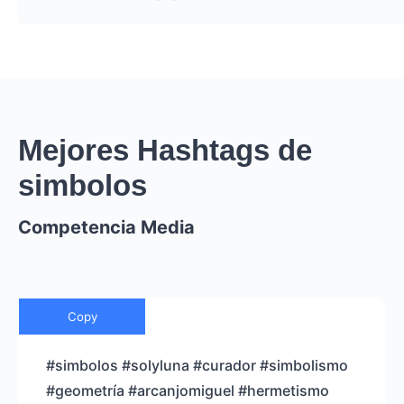
Mejores Hashtags de
simbolos
Competencia Media
Copy
#simbolos #solyluna #curador #simbolismo
#geometría #arcanjomiguel #hermetismo