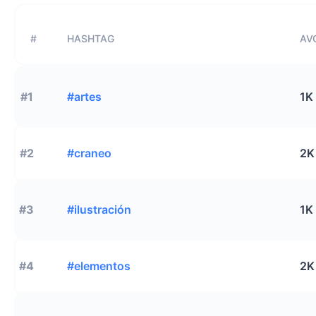
#
HASHTAG
AVG
#1
#artes
1K
#2
#craneo
2K
#3
#ilustración
1K
#4
#elementos
2K