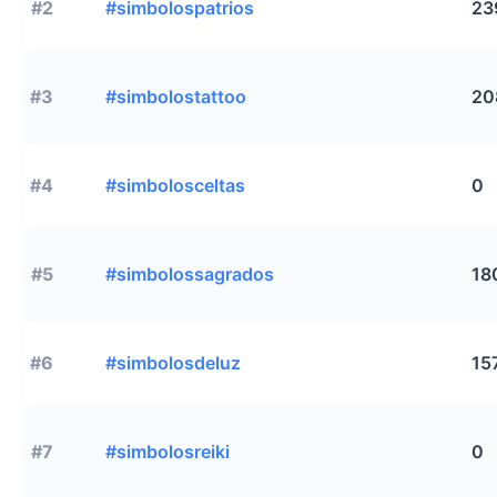
#2
#simbolospatrios
23
#3
#simbolostattoo
20
#4
#simbolosceltas
0
#5
#simbolossagrados
18
#6
#simbolosdeluz
15
#7
#simbolosreiki
0