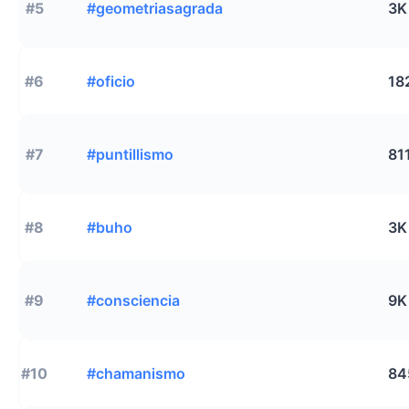
#5
#geometriasagrada
3K
#6
#oficio
18
#7
#puntillismo
81
#8
#buho
3K
#9
#consciencia
9K
#10
#chamanismo
84