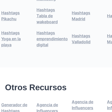
Hashtags
Hashtags
Hashtags
Tabla de
Ha
Pikachu
Madrid
wakeboard
Hashtags
Hashtags
Hashtags
Ha
Yoga en la
emprendimiento
Valladolid
Ma
playa
digital
Otros Recursos
Agencia de
Ag
Generador de
Agencia de
Influencers
In
Hashtags
Influencers