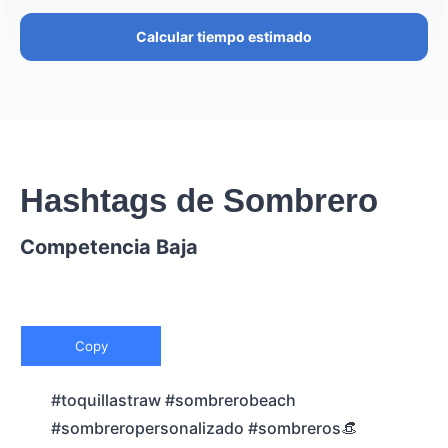
Calcular tiempo estimado
Hashtags de Sombrero
Competencia Baja
Copy
#toquillastraw #sombrerobeach
#sombreropersonalizado #sombreros👒