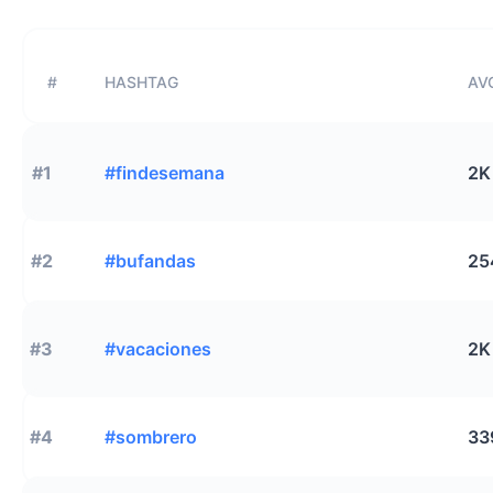
#
HASHTAG
AVG
#1
#findesemana
2K
#2
#bufandas
25
#3
#vacaciones
2K
#4
#sombrero
33