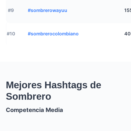
#9
#sombrerowayuu
15
#10
#sombrerocolombiano
40
Mejores Hashtags de
Sombrero
Competencia Media