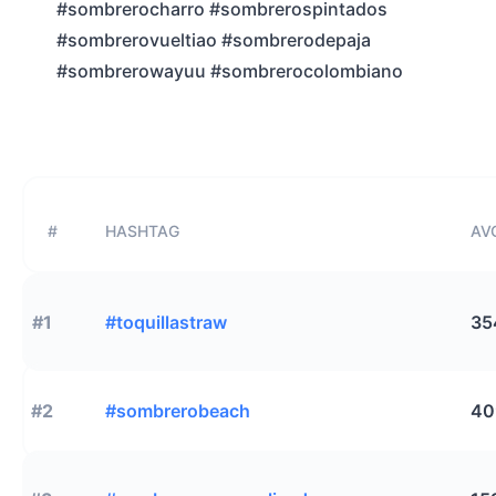
#sombrerocharro #sombrerospintados
#sombrerovueltiao #sombrerodepaja
#sombrerowayuu #sombrerocolombiano
#
HASHTAG
AVG
#1
#toquillastraw
35
#2
#sombrerobeach
40