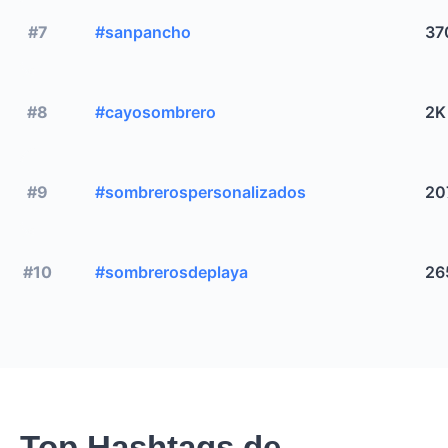
#7
#sanpancho
37
#8
#cayosombrero
2K
#9
#sombrerospersonalizados
20
#10
#sombrerosdeplaya
26
Top Hashtags de