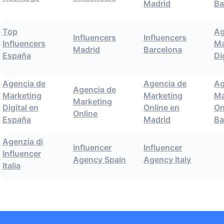
Madrid
Ba
Top
Ag
Influencers
Influencers
Influencers
Ma
Madrid
Barcelona
España
Di
Agencia de
Agencia de
Ag
Agencia de
Marketing
Marketing
Ma
Marketing
Digital en
Online en
On
Online
España
Madrid
Ba
Agenzia di
Influencer
Influencer
Influencer
Agency Spain
Agency Italy
Italia