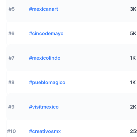
#5
#mexicanart
3K
#6
#cincodemayo
5K
#7
#mexicolindo
1K
#8
#pueblomagico
1K
#9
#visitmexico
2K
#10
#creativosmx
25