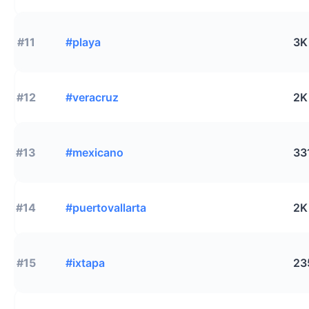
#11
#playa
3K
#12
#veracruz
2K
#13
#mexicano
33
#14
#puertovallarta
2K
#15
#ixtapa
23