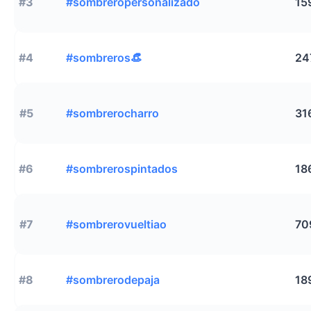
#3
#sombreropersonalizado
15
#4
#sombreros👒
24
#5
#sombrerocharro
31
#6
#sombrerospintados
18
#7
#sombrerovueltiao
70
#8
#sombrerodepaja
18