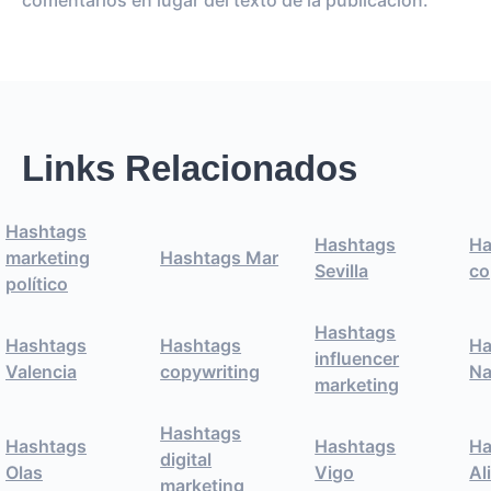
comentarios en lugar del texto de la publicación.
Links Relacionados
Hashtags
Hashtags
Ha
marketing
Hashtags Mar
Sevilla
co
político
Hashtags
Hashtags
Hashtags
Ha
influencer
Valencia
copywriting
Na
marketing
Hashtags
Hashtags
Hashtags
Ha
digital
Olas
Vigo
Al
marketing