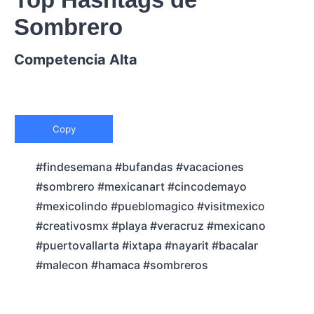
Sombrero
Competencia Alta
Copy
#findesemana #bufandas #vacaciones
#sombrero #mexicanart #cincodemayo
#mexicolindo #pueblomagico #visitmexico
#creativosmx #playa #veracruz #mexicano
#puertovallarta #ixtapa #nayarit #bacalar
#malecon #hamaca #sombreros