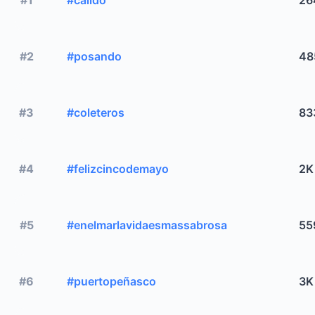
#2
#posando
48
#3
#coleteros
83
#4
#felizcincodemayo
2K
#5
#enelmarlavidaesmassabrosa
55
#6
#puertopeñasco
3K